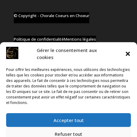
© Copyright - Chorale Coeurs en Choeur
Politique de confidentialité
Mentions légales
Gérer le consentement aux
cookies
Pour offrir les meilleures expériences, nous utilisons des technologies
✆ +32 477 91 58 46
telles que les cookies pour stocker et/ou accéder aux informations
✉ infos@coeurs-en-choeur.be
des appareils. Le fait de consentir à ces technologies nous permettra
de traiter des données telles que le comportement de navigation ou
les ID uniques sur ce site. Le fait de ne pas consentir ou de retirer son
consentement peut avoir un effet négatif sur certaines caractéristiques
Toute proposition de partenariat en développement sera
et fonctions.
rejetée, qu'elle soit faite par téléphone ou par message !
Accepter tout
Refuser tout