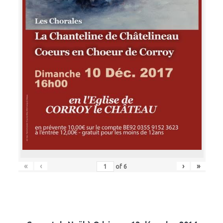
«
‹
›
»
of
6