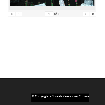
«
‹
›
»
of
5
© Copyright - Chorale Coeurs en Choeur