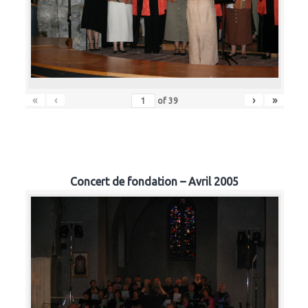
«
‹
›
»
of
39
Concert de fondation – Avril 2005