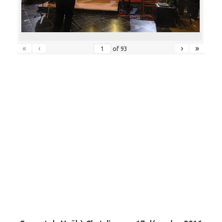
«
‹
›
»
of
93