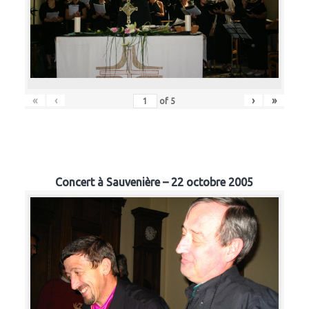
«
‹
›
»
of
5
Concert à Sauvenière – 22 octobre 2005