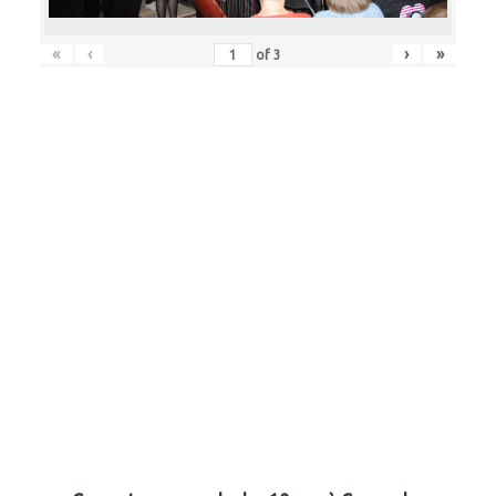
«
‹
›
»
of
3