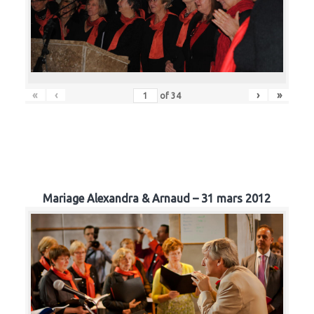
«
‹
›
»
of
34
Mariage Alexandra & Arnaud – 31 mars 2012