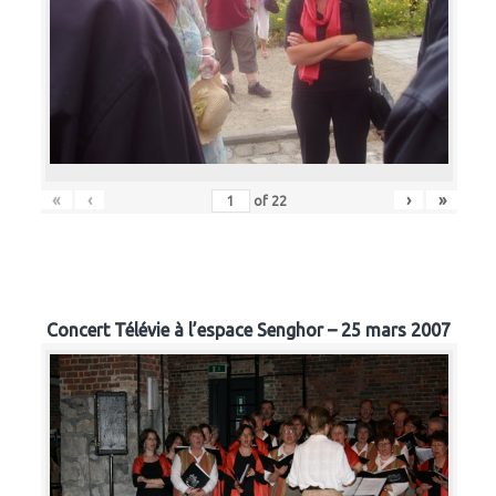
«
‹
›
»
of
22
Concert Télévie à l’espace Senghor – 25 mars 2007