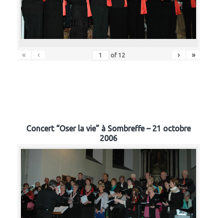
«
‹
›
»
of
12
Concert “Oser la vie” à Sombreffe – 21 octobre
2006