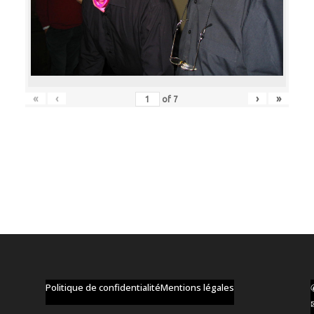
«
‹
›
»
of
7
Politique de confidentialité
Mentions légales