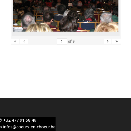
«
‹
›
»
of
9
✆ +32 477 91 58 46
✉ infos@coeurs-en-choeur.be