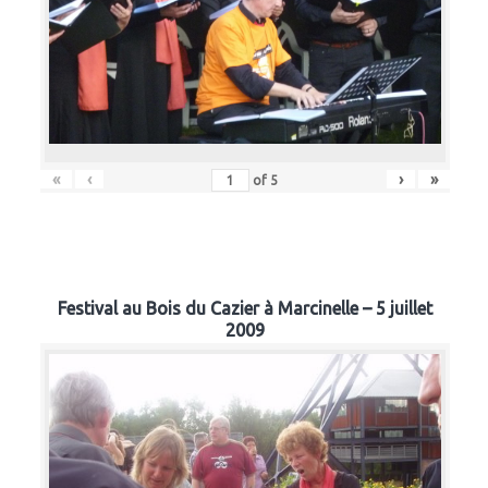
«
‹
›
»
of
5
Festival au Bois du Cazier à Marcinelle – 5 juillet
2009