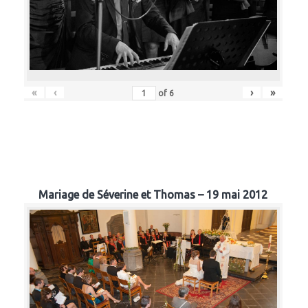
«
‹
›
»
of
6
Mariage de Séverine et Thomas – 19 mai 2012