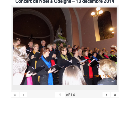
Concert de Noël à Odeigne – 13 décembre 2014
«
‹
›
»
of
14