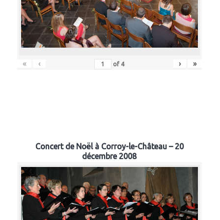
«
‹
›
»
of
4
Concert de Noël à Corroy-le-Château – 20
décembre 2008