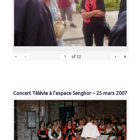
«
‹
›
»
of
22
Concert Télévie à l’espace Senghor – 25 mars 2007