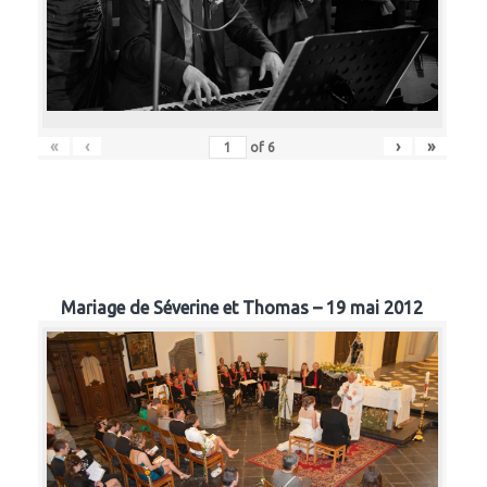
«
‹
›
»
of
6
Mariage de Séverine et Thomas – 19 mai 2012