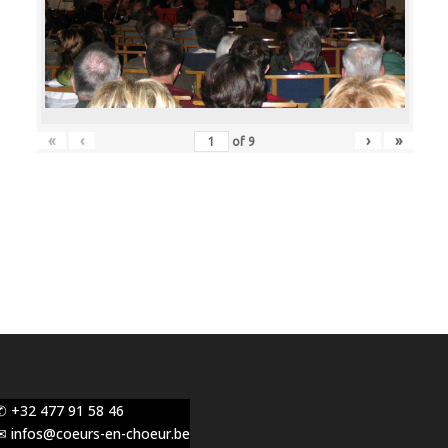
«
‹
›
»
of
9
✆ +32 477 91 58 46
✉ infos@coeurs-en-choeur.be