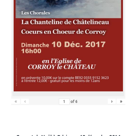
«
‹
›
»
of
6