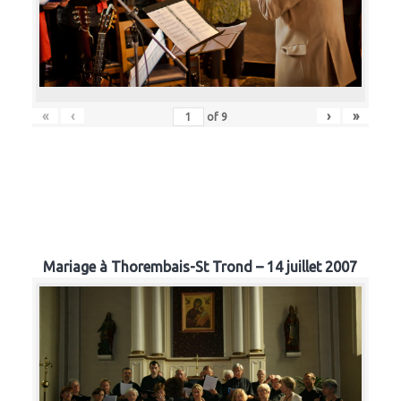
«
‹
›
»
of
9
Mariage à Thorembais-St Trond – 14 juillet 2007