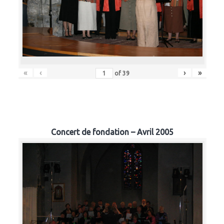
«
‹
›
»
of
39
Concert de fondation – Avril 2005