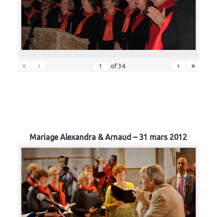
«
‹
›
»
of
34
Mariage Alexandra & Arnaud – 31 mars 2012