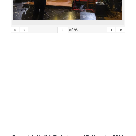
«
‹
›
»
of
93