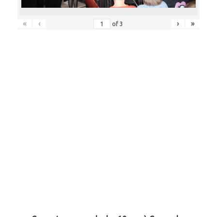
«
‹
›
»
of
3