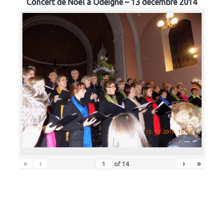
Concert de Noël à Odeigne – 13 décembre 2014
«
‹
›
»
of
14