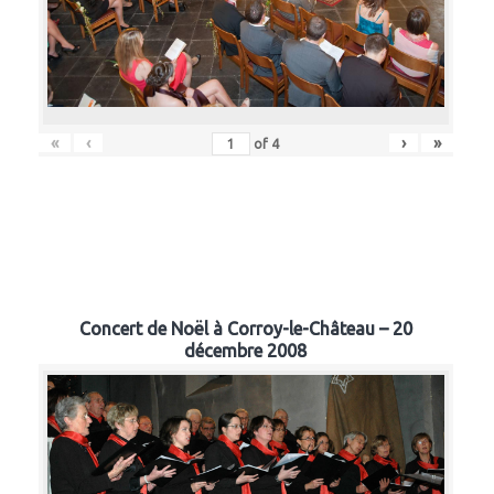
«
‹
›
»
of
4
Concert de Noël à Corroy-le-Château – 20
décembre 2008