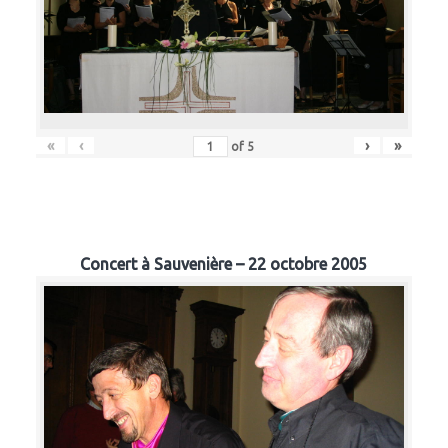
«
‹
›
»
of
5
Concert à Sauvenière – 22 octobre 2005