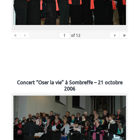
«
‹
›
»
of
12
Concert “Oser la vie” à Sombreffe – 21 octobre
2006