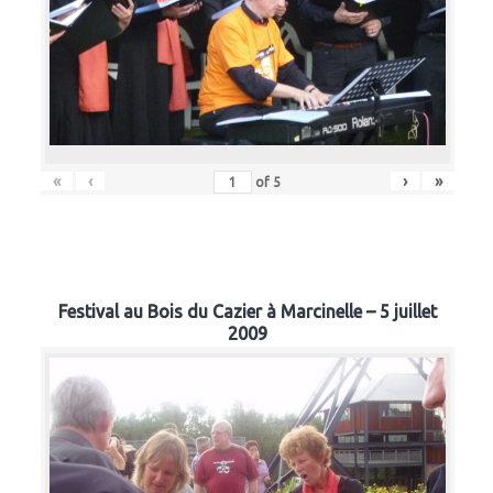
«
‹
›
»
of
5
Festival au Bois du Cazier à Marcinelle – 5 juillet
2009