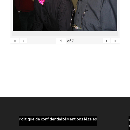
«
‹
›
»
of
7
Politique de confidentialité
Mentions légales