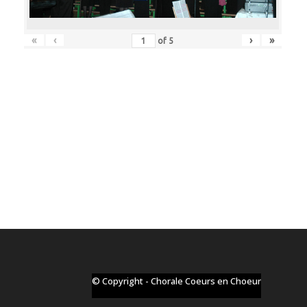
«
‹
›
»
of
5
© Copyright - Chorale Coeurs en Choeur