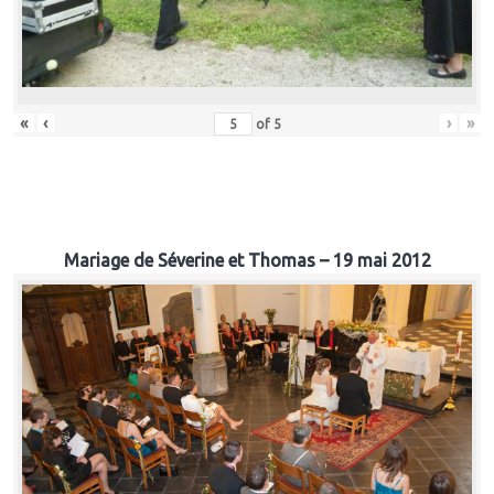
«
‹
›
»
of
5
Mariage de Séverine et Thomas – 19 mai 2012