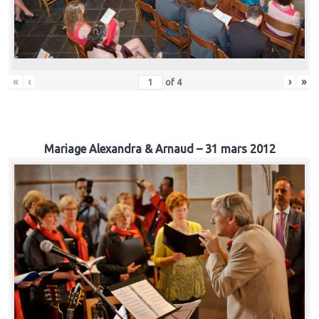
«
‹
›
»
of
4
Mariage Alexandra & Arnaud – 31 mars 2012