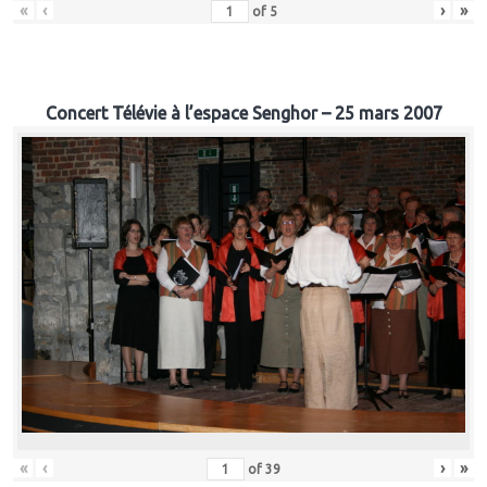
«
‹
›
»
of
5
Concert Télévie à l’espace Senghor – 25 mars 2007
«
‹
›
»
of
39