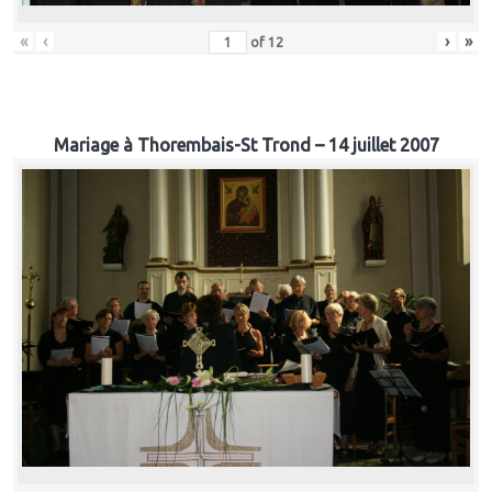
«
‹
›
»
of
12
Mariage à Thorembais-St Trond – 14 juillet 2007