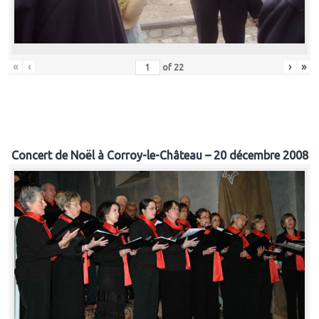
«
‹
›
»
of
22
Concert de Noël à Corroy-le-Château – 20 décembre 2008