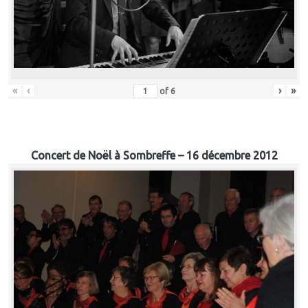
«
‹
›
»
of
6
Concert de Noël à Sombreffe – 16 décembre 2012