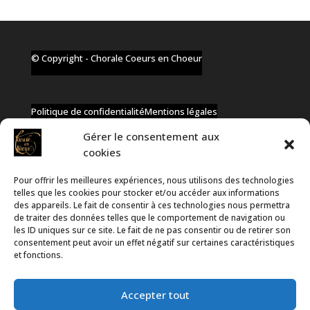
© Copyright - Chorale Coeurs en Choeur
Politique de confidentialité
Mentions légales
Gérer le consentement aux
cookies
Pour offrir les meilleures expériences, nous utilisons des technologies
✆ +32 477 91 58 46
telles que les cookies pour stocker et/ou accéder aux informations
✉ infos@coeurs-en-choeur.be
des appareils. Le fait de consentir à ces technologies nous permettra
de traiter des données telles que le comportement de navigation ou
les ID uniques sur ce site. Le fait de ne pas consentir ou de retirer son
consentement peut avoir un effet négatif sur certaines caractéristiques
Toute proposition de partenariat en développement sera
et fonctions.
rejetée, qu'elle soit faite par téléphone ou par message !
Accepter tout