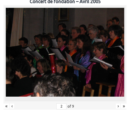
Concert de fondation – Avril 2005
«
‹
›
»
of
9