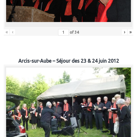
«
‹
›
»
of
34
Arcis-sur-Aube – Séjour des 23 & 24 juin 2012