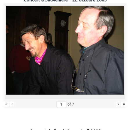
«
‹
›
»
of
7