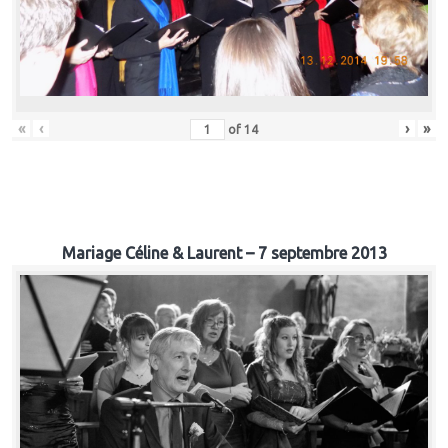
«
‹
›
»
of
14
Mariage Céline & Laurent – 7 septembre 2013