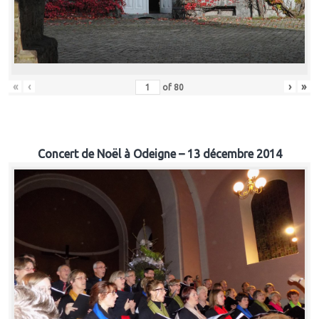
«
‹
›
»
of
80
Concert de Noël à Odeigne – 13 décembre 2014