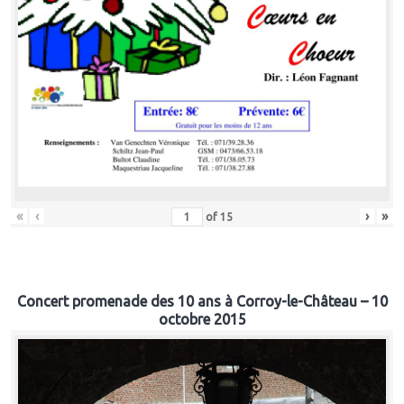
«
‹
›
»
of
15
Concert promenade des 10 ans à Corroy-le-Château – 10
octobre 2015