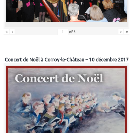
«
‹
›
»
of
3
Concert de Noël à Corroy-le-Château – 10 décembre 2017