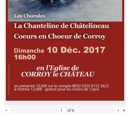
«
‹
›
»
of
6