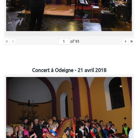
«
‹
›
»
of
93
Concert à Odeigne - 21 avril 2018