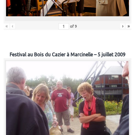
«
‹
›
»
of
9
Festival au Bois du Cazier à Marcinelle – 5 juillet 2009