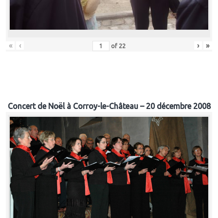
«
‹
›
»
of
22
Concert de Noël à Corroy-le-Château – 20 décembre 2008