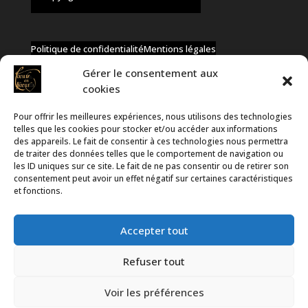
Politique de confidentialité
Mentions légales
Gérer le consentement aux
cookies
Pour offrir les meilleures expériences, nous utilisons des technologies
✆ +32 477 91 58 46
telles que les cookies pour stocker et/ou accéder aux informations
✉ infos@coeurs-en-choeur.be
des appareils. Le fait de consentir à ces technologies nous permettra
de traiter des données telles que le comportement de navigation ou
les ID uniques sur ce site. Le fait de ne pas consentir ou de retirer son
consentement peut avoir un effet négatif sur certaines caractéristiques
Toute proposition de partenariat en développement sera
et fonctions.
rejetée, qu'elle soit faite par téléphone ou par message !
Accepter tout
Refuser tout
Voir les préférences