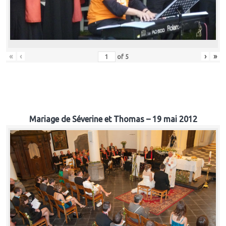
«
‹
›
»
of
5
Mariage de Séverine et Thomas – 19 mai 2012