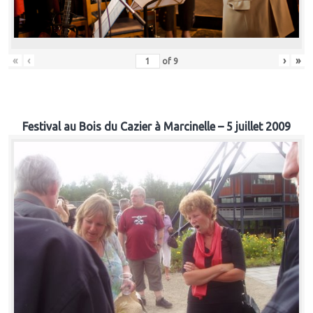
«
‹
›
»
of
9
Festival au Bois du Cazier à Marcinelle – 5 juillet 2009