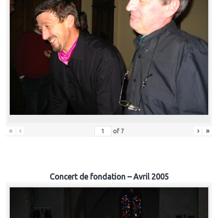
«
‹
›
»
of
7
Concert de fondation – Avril 2005