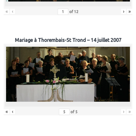
«
‹
›
»
of
12
Mariage à Thorembais-St Trond – 14 juillet 2007
«
‹
›
»
of
5