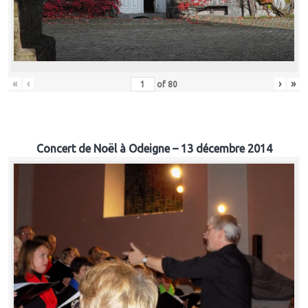
«
‹
›
»
of
80
Concert de Noël à Odeigne – 13 décembre 2014