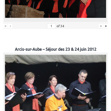
«
‹
›
»
of
34
Arcis-sur-Aube – Séjour des 23 & 24 juin 2012