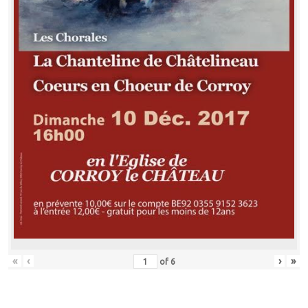
«
‹
›
»
of
6