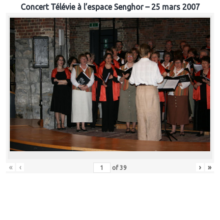
Concert Télévie à l’espace Senghor – 25 mars 2007
«
‹
›
»
of
39