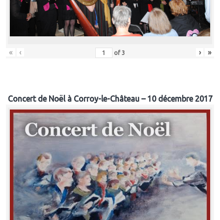
«
‹
›
»
of
3
Concert de Noël à Corroy-le-Château – 10 décembre 2017