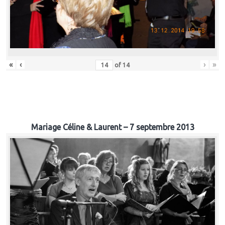
«
‹
›
»
of
14
Mariage Céline & Laurent – 7 septembre 2013