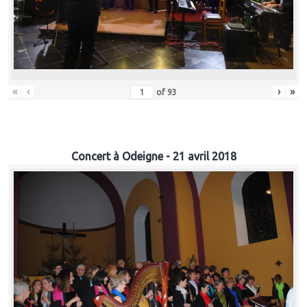
«
‹
›
»
of
93
Concert à Odeigne - 21 avril 2018