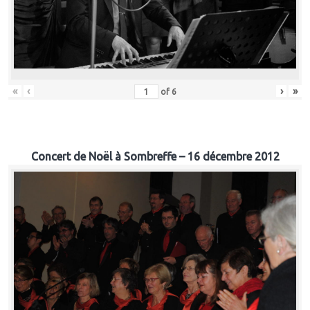
«
‹
›
»
of
6
Concert de Noël à Sombreffe – 16 décembre 2012