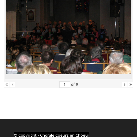
«
‹
›
»
of
9
© Copyright - Chorale Coeurs en Choeur