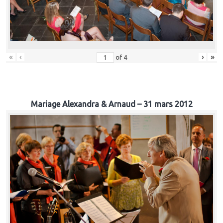
«
‹
›
»
of
4
Mariage Alexandra & Arnaud – 31 mars 2012