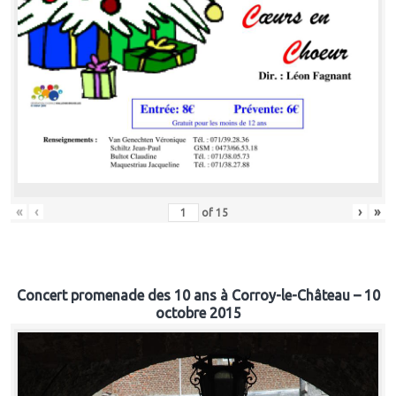
«
‹
›
»
of
15
Concert promenade des 10 ans à Corroy-le-Château – 10
octobre 2015