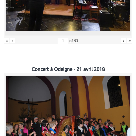
«
‹
›
»
of
93
Concert à Odeigne - 21 avril 2018