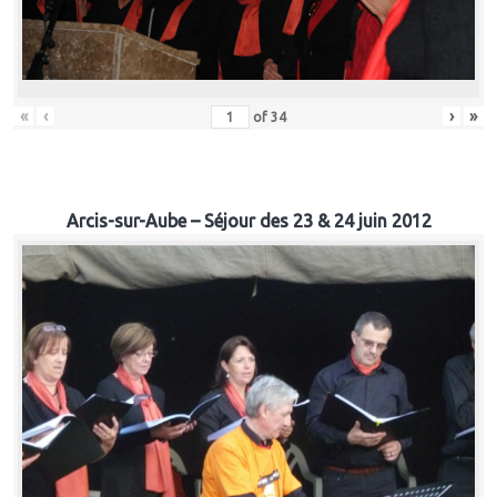
«
‹
›
»
of
34
Arcis-sur-Aube – Séjour des 23 & 24 juin 2012