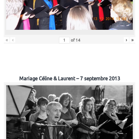
«
‹
›
»
of
14
Mariage Céline & Laurent – 7 septembre 2013