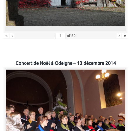
«
‹
›
»
of
80
Concert de Noël à Odeigne – 13 décembre 2014