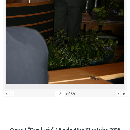
«
‹
›
»
of
39
Concert “Oser la vie” à Sombreffe – 21 octobre 2006