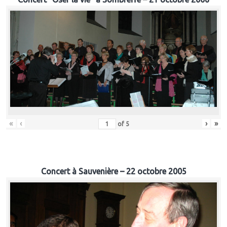
«
‹
›
»
of
5
Concert à Sauvenière – 22 octobre 2005