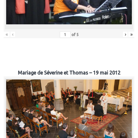
«
‹
›
»
of
5
Mariage de Séverine et Thomas – 19 mai 2012