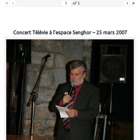
«
‹
›
»
of
5
Concert Télévie à l’espace Senghor – 25 mars 2007