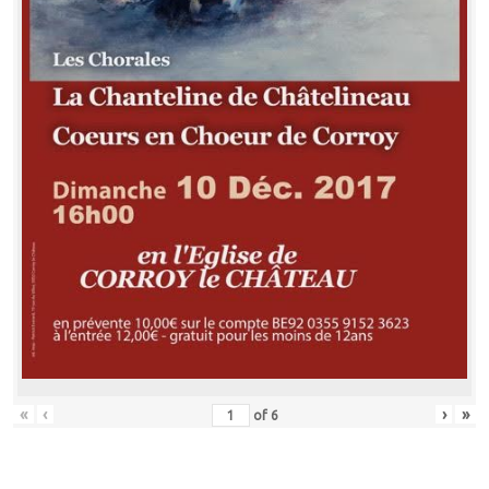
«
‹
›
»
of
6