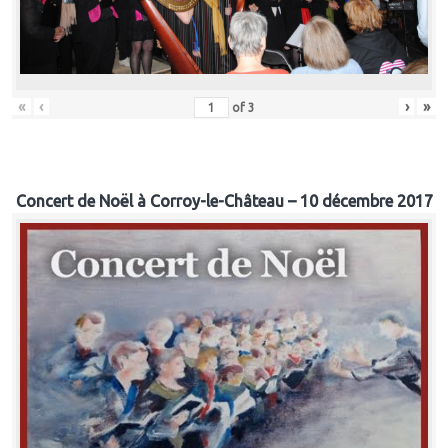
«
‹
›
»
of
3
Concert de Noël à Corroy-le-Château – 10 décembre 2017