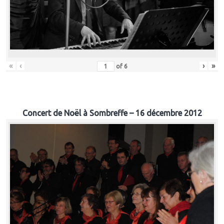
«
‹
›
»
of
6
Concert de Noël à Sombreffe – 16 décembre 2012