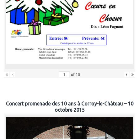
«
‹
›
»
of
15
Concert promenade des 10 ans à Corroy-le-Château – 10
octobre 2015