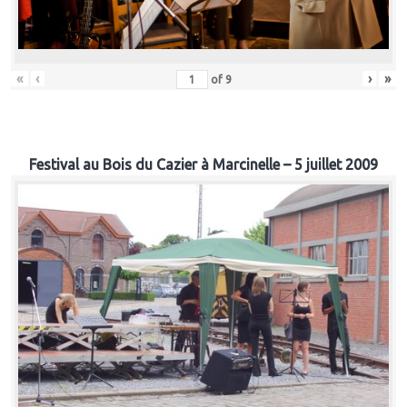
«
‹
›
»
of
9
Festival au Bois du Cazier à Marcinelle – 5 juillet 2009