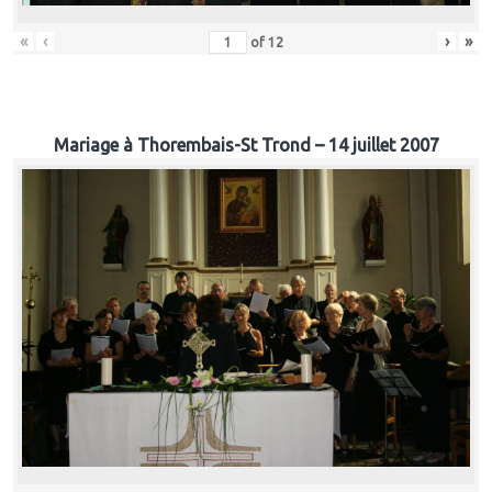
«
‹
›
»
of
12
Mariage à Thorembais-St Trond – 14 juillet 2007