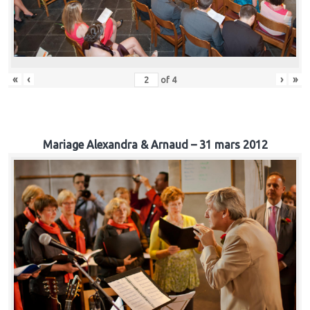
«
‹
›
»
of
4
Mariage Alexandra & Arnaud – 31 mars 2012