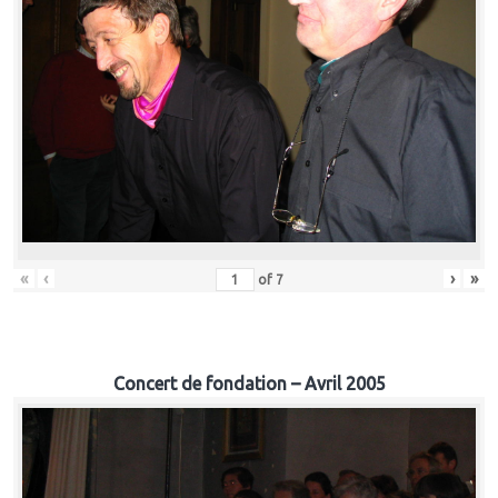
«
‹
›
»
of
7
Concert de fondation – Avril 2005