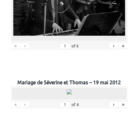
«
‹
›
»
of
6
Mariage de Séverine et Thomas – 19 mai 2012
«
‹
›
»
of
4