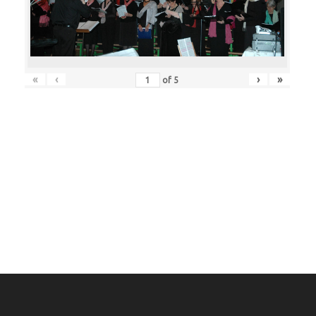
«
‹
›
»
of
5