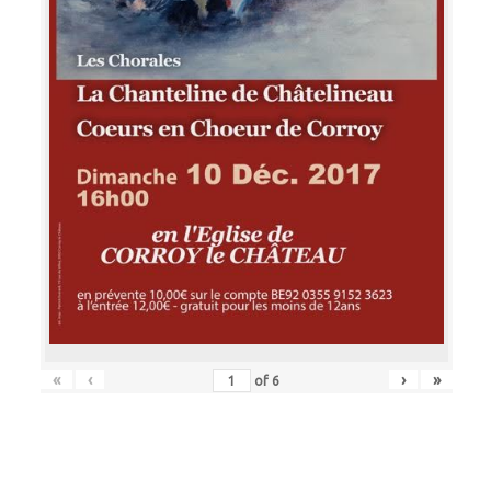
«
‹
›
»
of
6