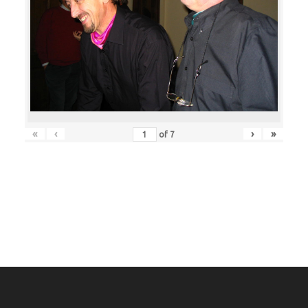
«
‹
›
»
of
7