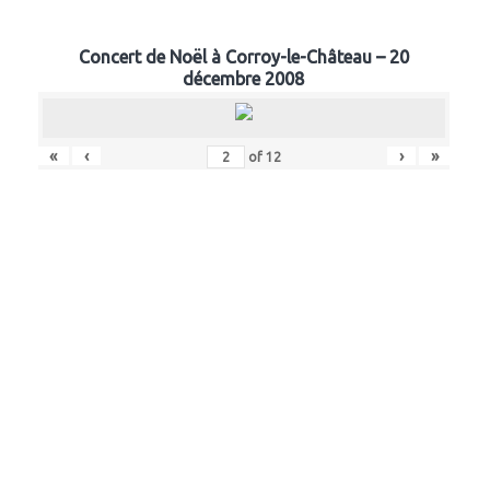
Concert de Noël à Corroy-le-Château – 20
décembre 2008
«
‹
›
»
of
12