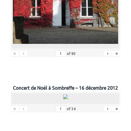
«
‹
›
»
of
80
Concert de Noël à Sombreffe – 16 décembre 2012
«
‹
›
»
of
34