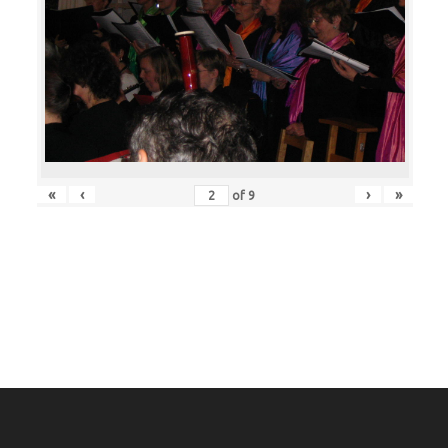
«
‹
›
»
of
9