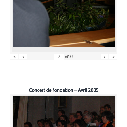
«
‹
›
»
of
39
Concert de fondation – Avril 2005