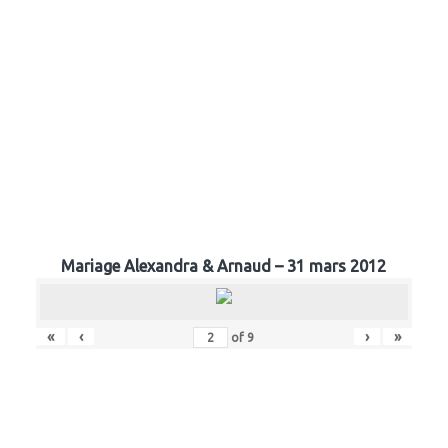
Mariage Alexandra & Arnaud – 31 mars 2012
«
‹
›
»
of
9