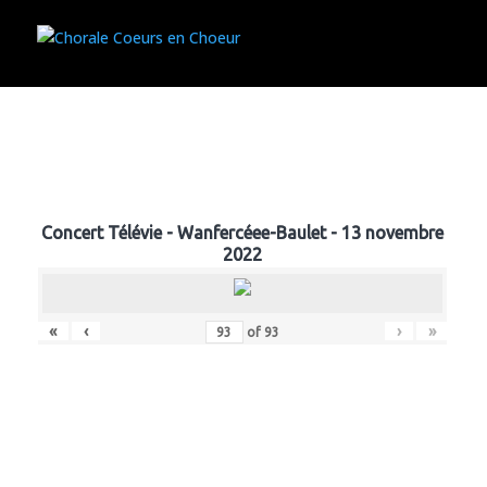
Concert Télévie - Wanfercéee-Baulet - 13 novembre
2022
«
‹
›
»
of
93