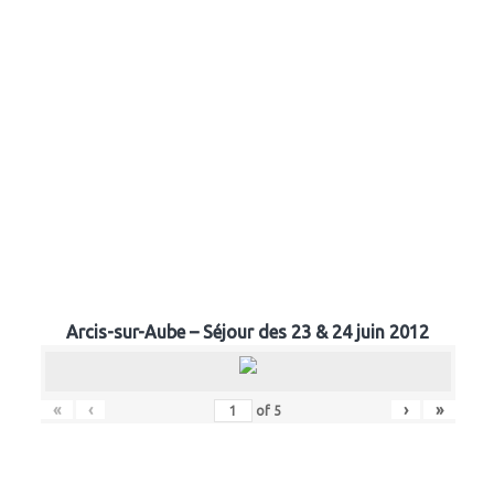
Arcis-sur-Aube – Séjour des 23 & 24 juin 2012
«
‹
›
»
of
5