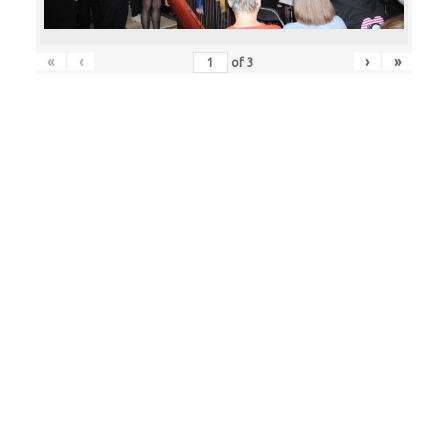
«
‹
›
»
of
3