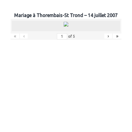
Mariage à Thorembais-St Trond – 14 juillet 2007
«
‹
›
»
of
5