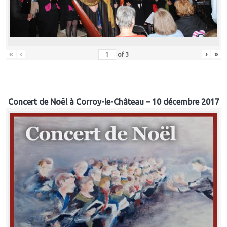
«
‹
›
»
of
3
Concert de Noël à Corroy-le-Château – 10 décembre 2017