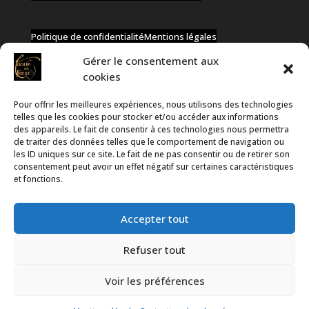
Politique de confidentialité
Mentions légales
Gérer le consentement aux
cookies
Pour offrir les meilleures expériences, nous utilisons des technologies
✆ +32 477 91 58 46
telles que les cookies pour stocker et/ou accéder aux informations
✉ infos@coeurs-en-choeur.be
des appareils. Le fait de consentir à ces technologies nous permettra
de traiter des données telles que le comportement de navigation ou
les ID uniques sur ce site. Le fait de ne pas consentir ou de retirer son
consentement peut avoir un effet négatif sur certaines caractéristiques
Toute proposition de partenariat en développement sera
et fonctions.
rejetée, qu'elle soit faite par téléphone ou par message !
Accepter tout
Refuser tout
Voir les préférences