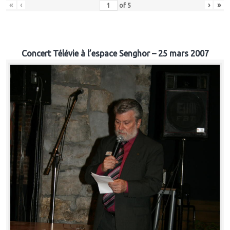
«
‹
›
»
of
5
Concert Télévie à l’espace Senghor – 25 mars 2007