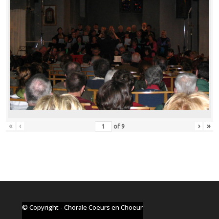
«
‹
›
»
of
9
© Copyright - Chorale Coeurs en Choeur