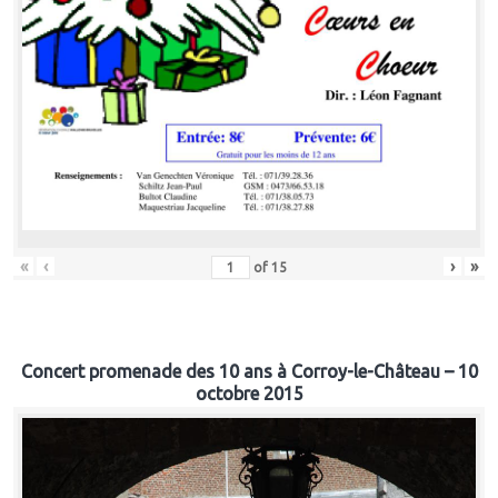
«
‹
›
»
of
15
Concert promenade des 10 ans à Corroy-le-Château – 10
octobre 2015