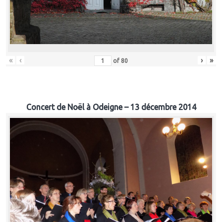
«
‹
›
»
of
80
Concert de Noël à Odeigne – 13 décembre 2014