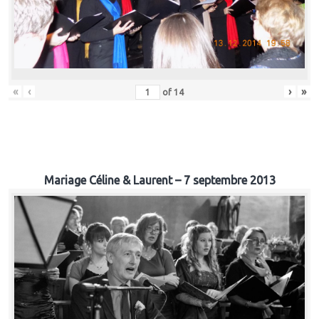
«
‹
›
»
of
14
Mariage Céline & Laurent – 7 septembre 2013