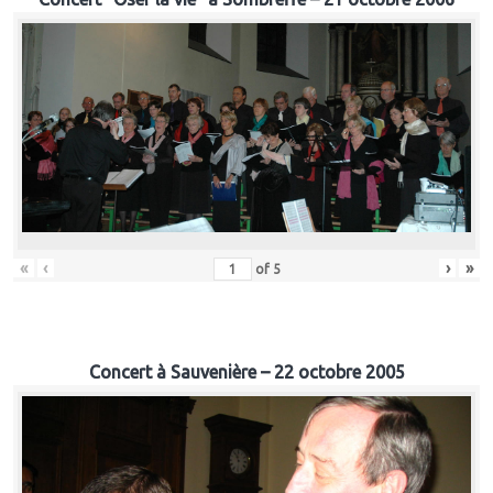
«
‹
›
»
of
5
Concert à Sauvenière – 22 octobre 2005