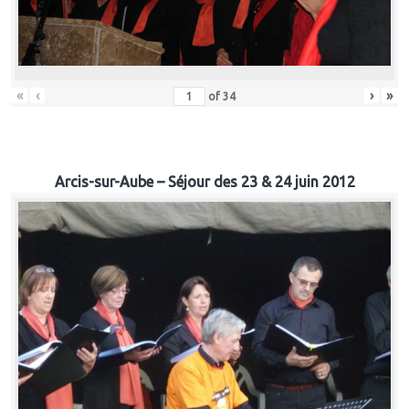
«
‹
›
»
of
34
Arcis-sur-Aube – Séjour des 23 & 24 juin 2012