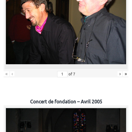
«
‹
›
»
of
7
Concert de fondation – Avril 2005