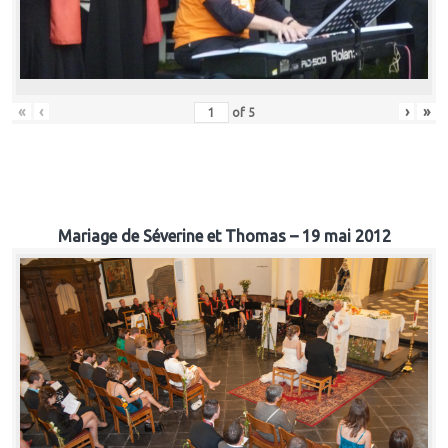
«
‹
›
»
of
5
Mariage de Séverine et Thomas – 19 mai 2012