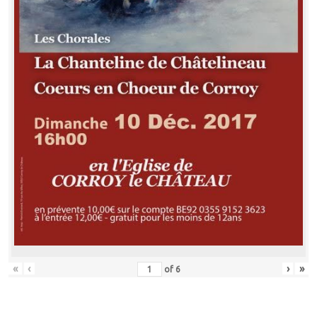
«
‹
›
»
of
6