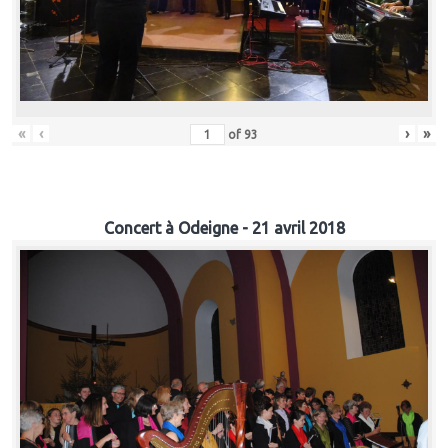
«
‹
›
»
of
93
Concert à Odeigne - 21 avril 2018