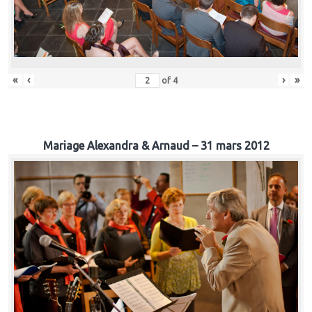
«
‹
›
»
of
4
Mariage Alexandra & Arnaud – 31 mars 2012