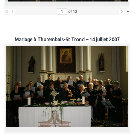
«
‹
›
»
of
12
Mariage à Thorembais-St Trond – 14 juillet 2007