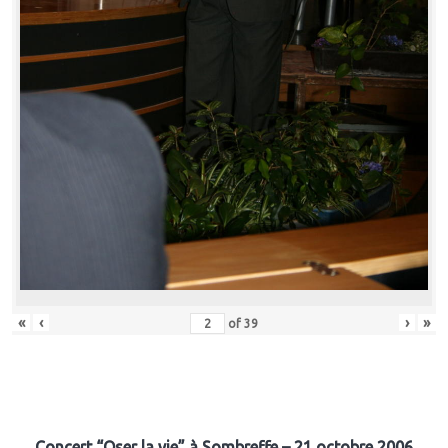
«
‹
›
»
of
39
Concert “Oser la vie” à Sombreffe – 21 octobre 2006