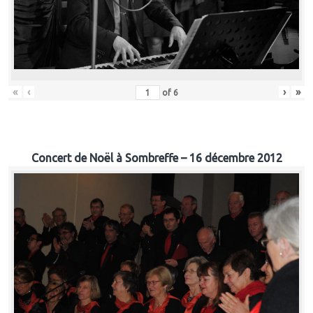
«
‹
›
»
of
6
Concert de Noël à Sombreffe – 16 décembre 2012