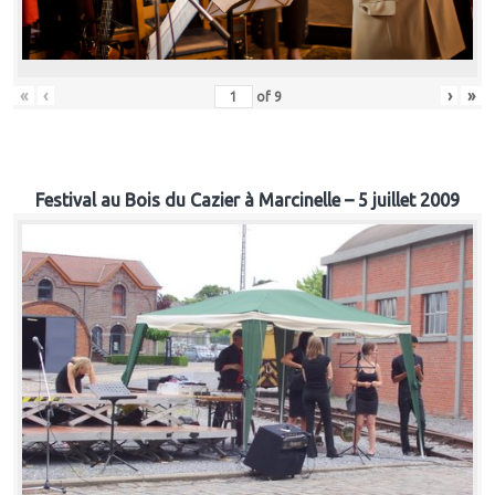
«
‹
›
»
of
9
Festival au Bois du Cazier à Marcinelle – 5 juillet 2009