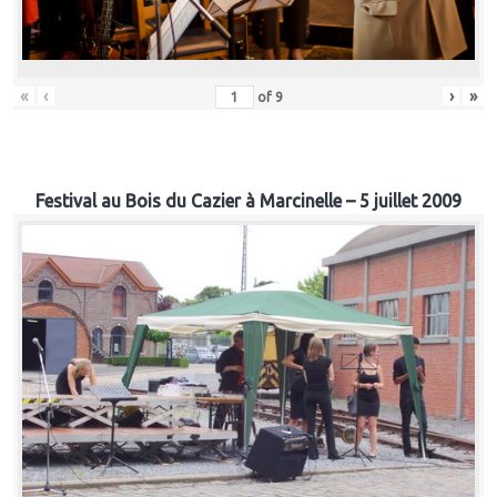
«
‹
›
»
of
9
Festival au Bois du Cazier à Marcinelle – 5 juillet 2009