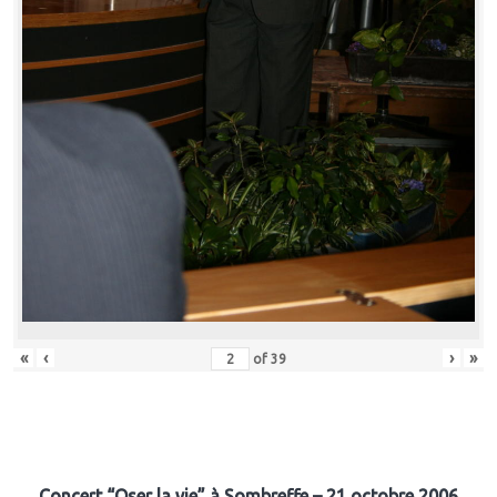
«
‹
›
»
of
39
Concert “Oser la vie” à Sombreffe – 21 octobre 2006