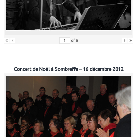
«
‹
›
»
of
6
Concert de Noël à Sombreffe – 16 décembre 2012