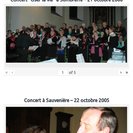
«
‹
›
»
of
5
Concert à Sauvenière – 22 octobre 2005