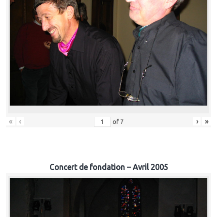
«
‹
›
»
of
7
Concert de fondation – Avril 2005