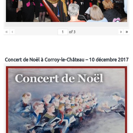
«
‹
›
»
of
3
Concert de Noël à Corroy-le-Château – 10 décembre 2017