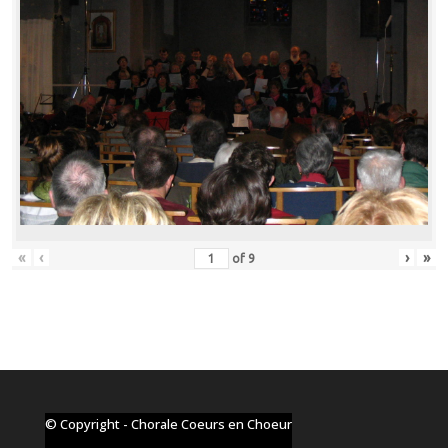
«
‹
›
»
of
9
© Copyright - Chorale Coeurs en Choeur