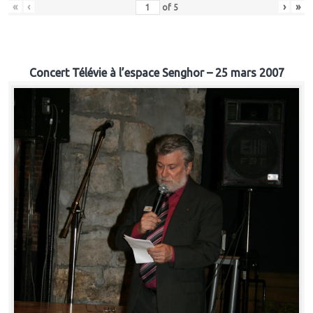
«
‹
›
»
of
5
Concert Télévie à l’espace Senghor – 25 mars 2007