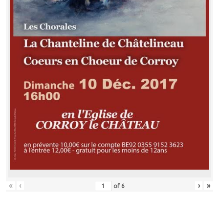
«
‹
›
»
of
6