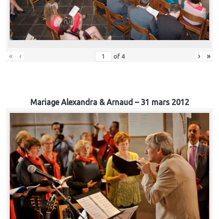
«
‹
›
»
of
4
Mariage Alexandra & Arnaud – 31 mars 2012