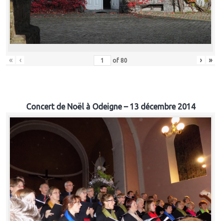
«
‹
›
»
of
80
Concert de Noël à Odeigne – 13 décembre 2014