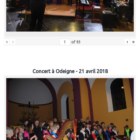
«
‹
›
»
of
93
Concert à Odeigne - 21 avril 2018