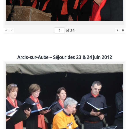
«
‹
›
»
of
34
Arcis-sur-Aube – Séjour des 23 & 24 juin 2012