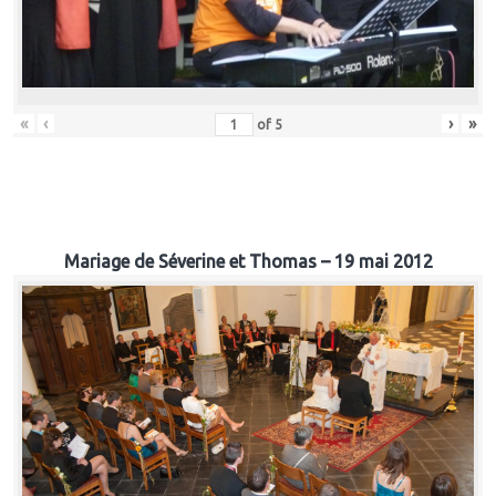
«
‹
›
»
of
5
Mariage de Séverine et Thomas – 19 mai 2012