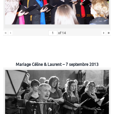
«
‹
›
»
of
14
Mariage Céline & Laurent – 7 septembre 2013