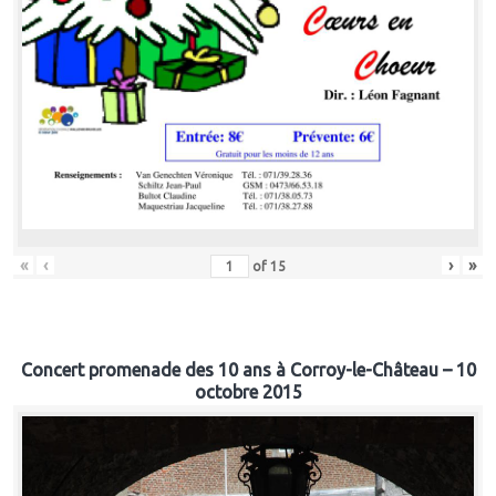
«
‹
›
»
of
15
Concert promenade des 10 ans à Corroy-le-Château – 10
octobre 2015