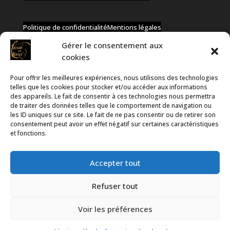
Politique de confidentialité
Mentions légales
Gérer le consentement aux
cookies
Pour offrir les meilleures expériences, nous utilisons des technologies
✆ +32 477 91 58 46
telles que les cookies pour stocker et/ou accéder aux informations
✉ infos@coeurs-en-choeur.be
des appareils. Le fait de consentir à ces technologies nous permettra
de traiter des données telles que le comportement de navigation ou
les ID uniques sur ce site. Le fait de ne pas consentir ou de retirer son
consentement peut avoir un effet négatif sur certaines caractéristiques
Toute proposition de partenariat en développement sera
et fonctions.
rejetée, qu'elle soit faite par téléphone ou par message !
Accepter tout
Refuser tout
Voir les préférences