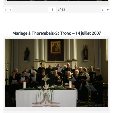
«
‹
›
»
of
12
Mariage à Thorembais-St Trond – 14 juillet 2007