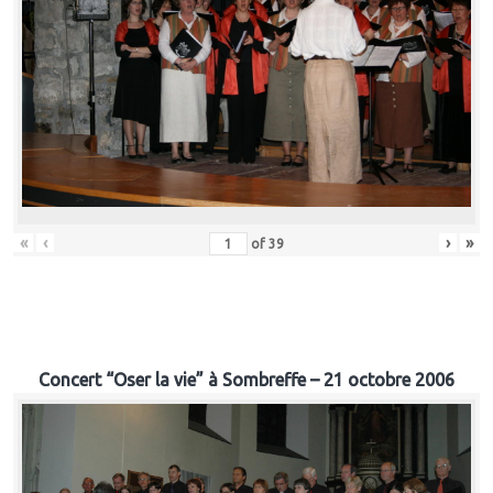
«
‹
›
»
of
39
Concert “Oser la vie” à Sombreffe – 21 octobre 2006