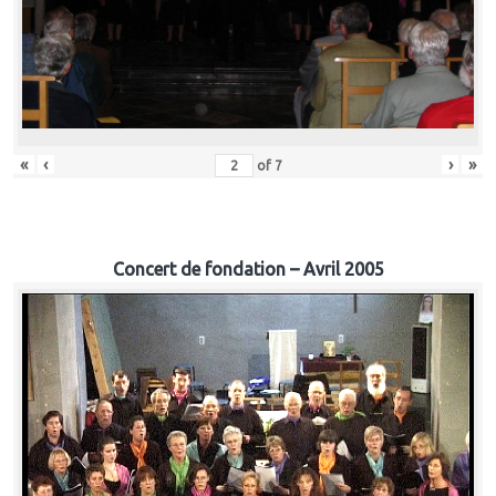
«
‹
›
»
of
7
Concert de fondation – Avril 2005