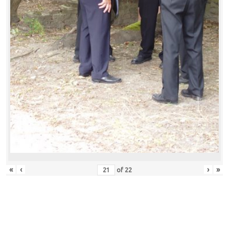
«
‹
›
»
of
22