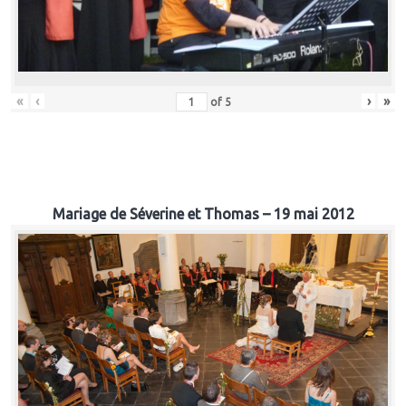
«
‹
›
»
of
5
Mariage de Séverine et Thomas – 19 mai 2012