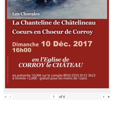
«
‹
›
»
of
6