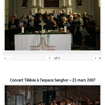
«
‹
›
»
of
5
Concert Télévie à l’espace Senghor – 25 mars 2007