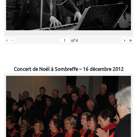
«
‹
›
»
of
6
Concert de Noël à Sombreffe – 16 décembre 2012