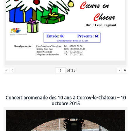
«
‹
›
»
of
15
Concert promenade des 10 ans à Corroy-le-Château – 10
octobre 2015