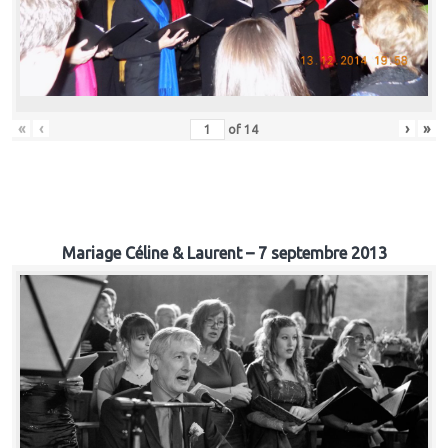
«
‹
›
»
of
14
Mariage Céline & Laurent – 7 septembre 2013