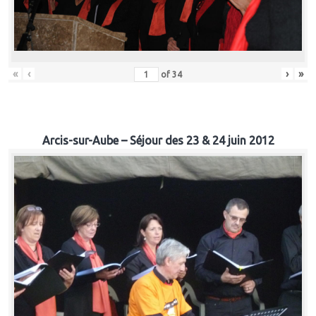
«
‹
›
»
of
34
Arcis-sur-Aube – Séjour des 23 & 24 juin 2012