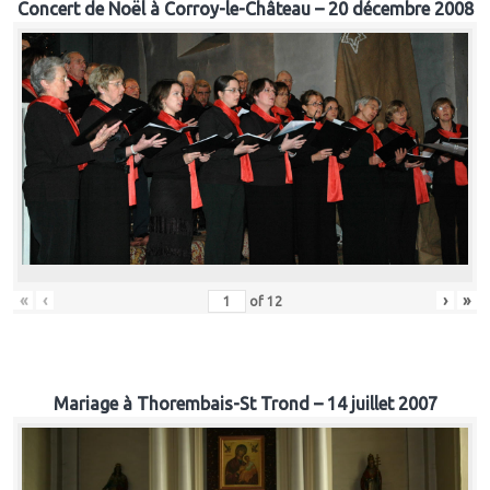
Concert de Noël à Corroy-le-Château – 20 décembre 2008
«
‹
›
»
of
12
Mariage à Thorembais-St Trond – 14 juillet 2007