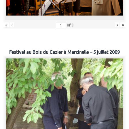
«
‹
›
»
of
9
Festival au Bois du Cazier à Marcinelle – 5 juillet 2009