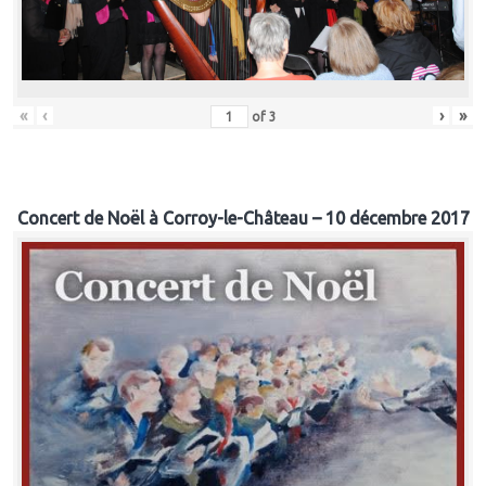
«
‹
›
»
of
3
Concert de Noël à Corroy-le-Château – 10 décembre 2017