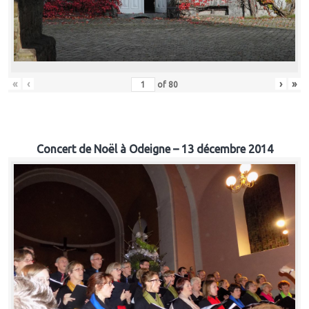
«
‹
›
»
of
80
Concert de Noël à Odeigne – 13 décembre 2014