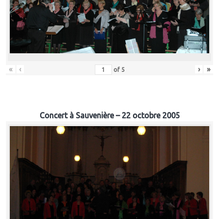
«
‹
›
»
of
5
Concert à Sauvenière – 22 octobre 2005