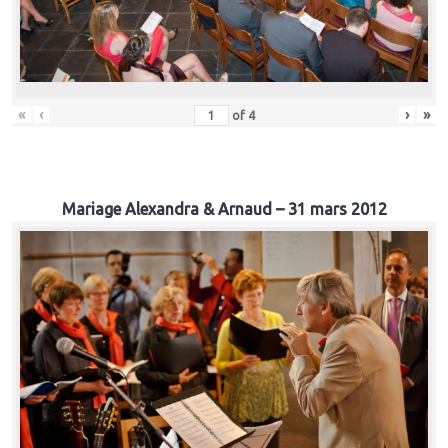
«
‹
›
»
of
4
Mariage Alexandra & Arnaud – 31 mars 2012