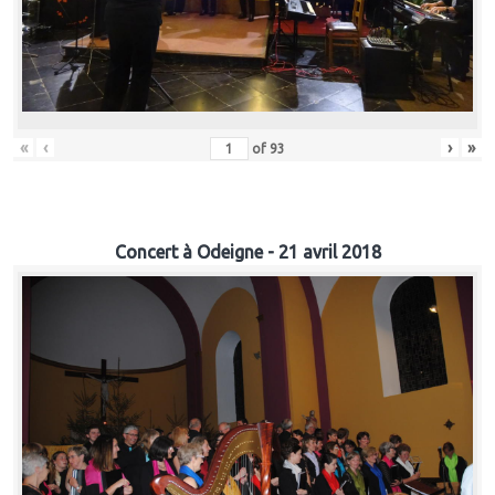
«
‹
›
»
of
93
Concert à Odeigne - 21 avril 2018