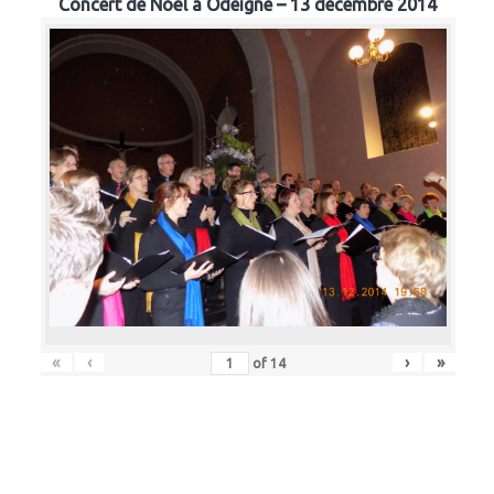
Concert de Noël à Odeigne – 13 décembre 2014
«
‹
›
»
of
14