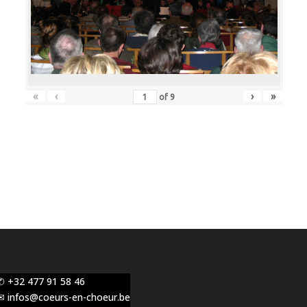
«
‹
›
»
of
9
✆ +32 477 91 58 46
✉ infos@coeurs-en-choeur.be