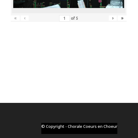
«
‹
›
»
of
5
© Copyright - Chorale Coeurs en Choeur