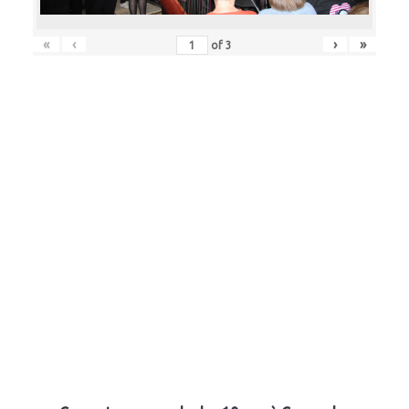
«
‹
›
»
of
3