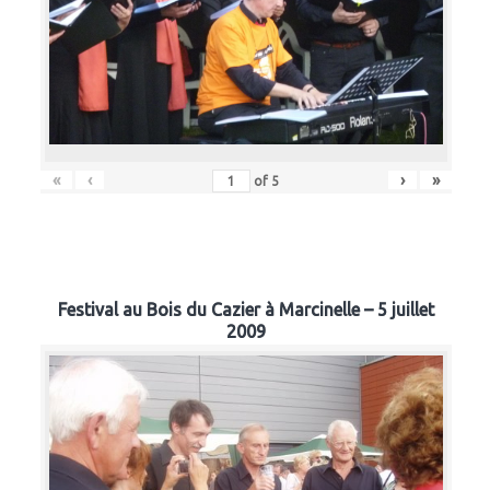
«
‹
›
»
of
5
Festival au Bois du Cazier à Marcinelle – 5 juillet
2009