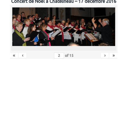
Concert de Noël à Chatelineau – 17 décembre 2016
«
‹
›
»
of
15