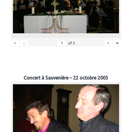
«
‹
›
»
of
5
Concert à Sauvenière – 22 octobre 2005