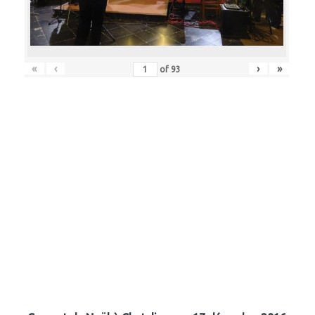
«
‹
›
»
of
93