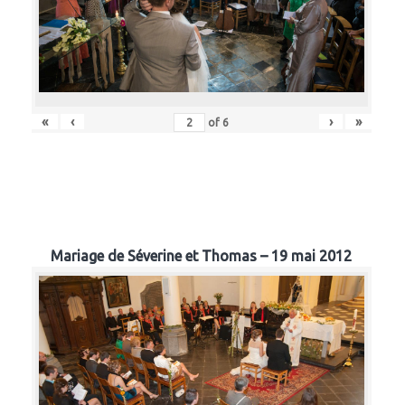
«
‹
›
»
of
6
Mariage de Séverine et Thomas – 19 mai 2012