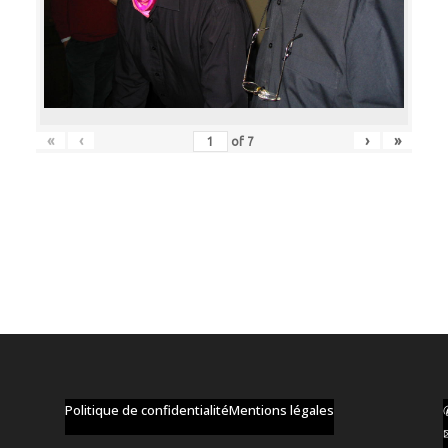
«
‹
›
»
of
7
Politique de confidentialité
Mentions légales