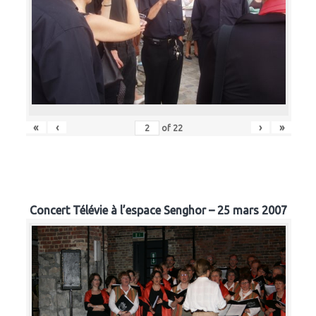
«
‹
›
»
of
22
Concert Télévie à l’espace Senghor – 25 mars 2007