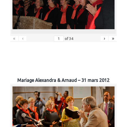
«
‹
›
»
of
34
Mariage Alexandra & Arnaud – 31 mars 2012