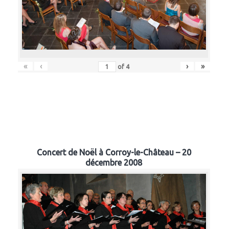
«
‹
›
»
of
4
Concert de Noël à Corroy-le-Château – 20
décembre 2008