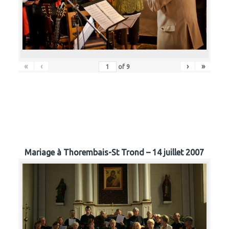
«
‹
›
»
of
9
Mariage à Thorembais-St Trond – 14 juillet 2007