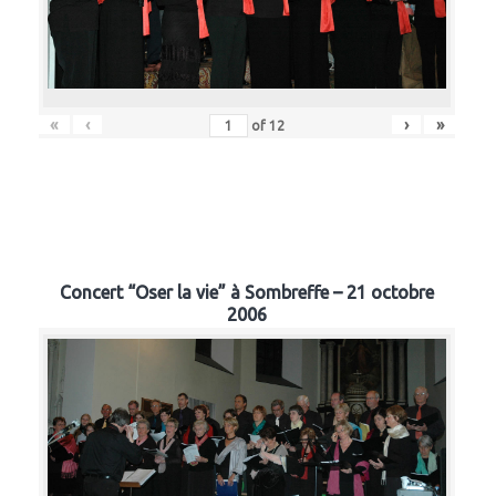
«
‹
›
»
of
12
Concert “Oser la vie” à Sombreffe – 21 octobre
2006