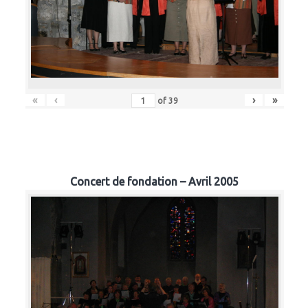
«
‹
›
»
of
39
Concert de fondation – Avril 2005