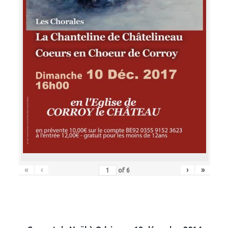
«
‹
›
»
of
6