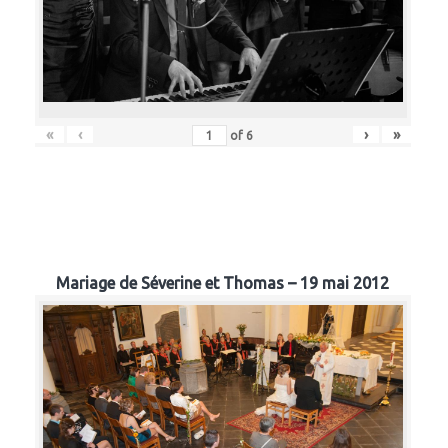
«
‹
›
»
of
6
Mariage de Séverine et Thomas – 19 mai 2012