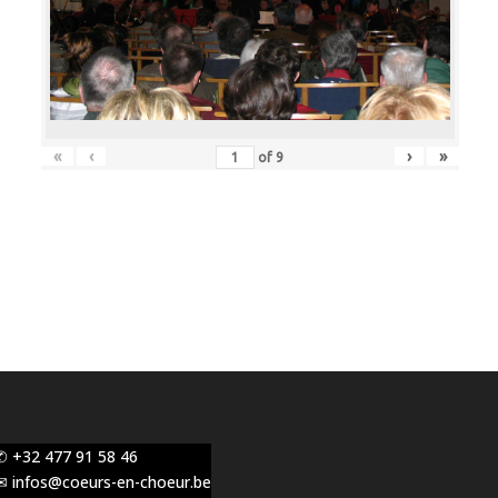
«
‹
›
»
of
9
✆ +32 477 91 58 46
✉ infos@coeurs-en-choeur.be