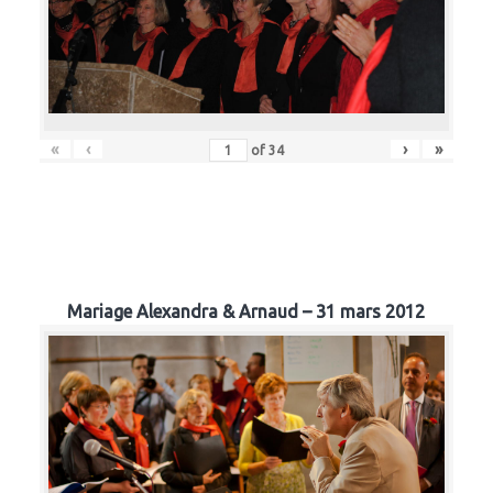
«
‹
›
»
of
34
Mariage Alexandra & Arnaud – 31 mars 2012