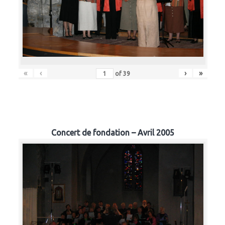
«
‹
›
»
of
39
Concert de fondation – Avril 2005