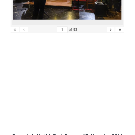
«
‹
›
»
of
93