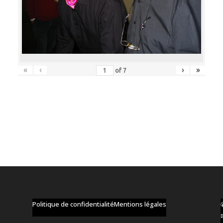
«
‹
›
»
of
7
Politique de confidentialité
Mentions légales