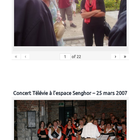
«
‹
›
»
of
22
Concert Télévie à l’espace Senghor – 25 mars 2007