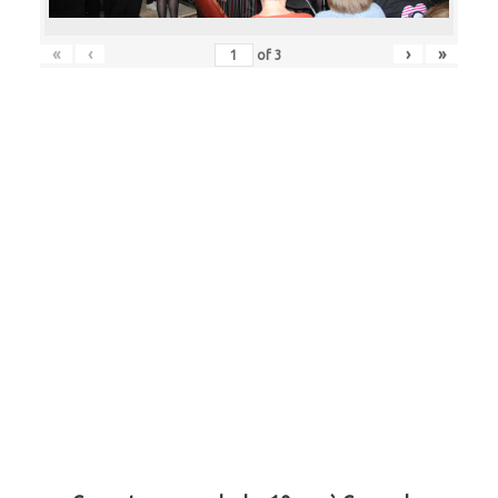
«
‹
›
»
of
3