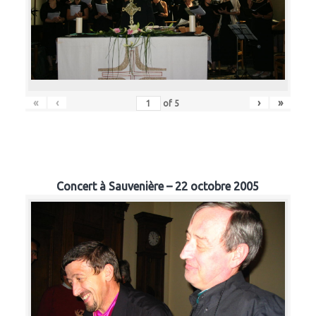
«
‹
›
»
of
5
Concert à Sauvenière – 22 octobre 2005