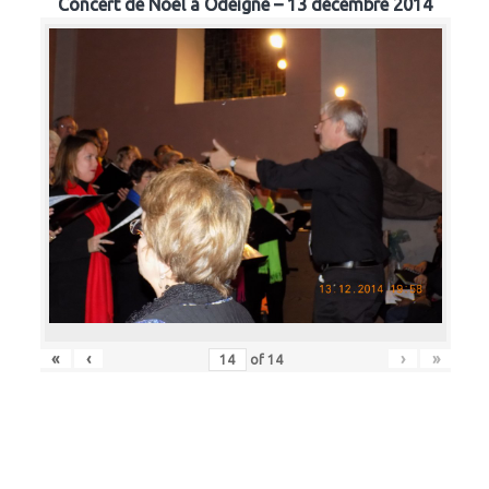
Concert de Noël à Odeigne – 13 décembre 2014
«
‹
›
»
of
14