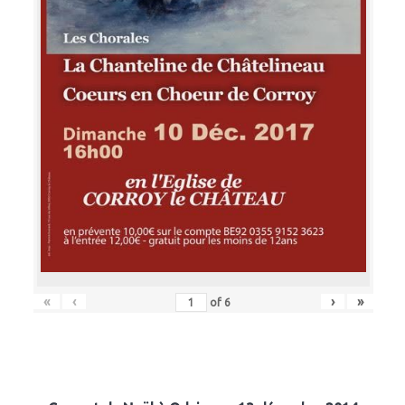
«
‹
›
»
of
6