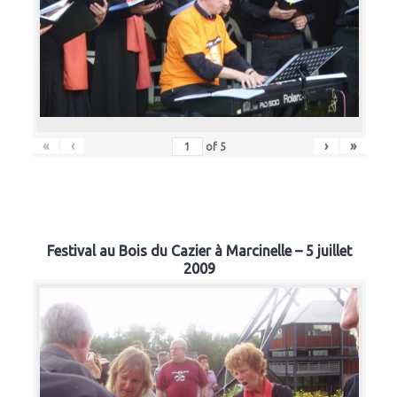
«
‹
›
»
of
5
Festival au Bois du Cazier à Marcinelle – 5 juillet
2009