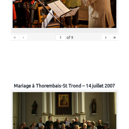
«
‹
›
»
of
9
Mariage à Thorembais-St Trond – 14 juillet 2007