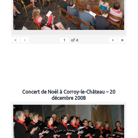
«
‹
›
»
of
4
Concert de Noël à Corroy-le-Château – 20
décembre 2008