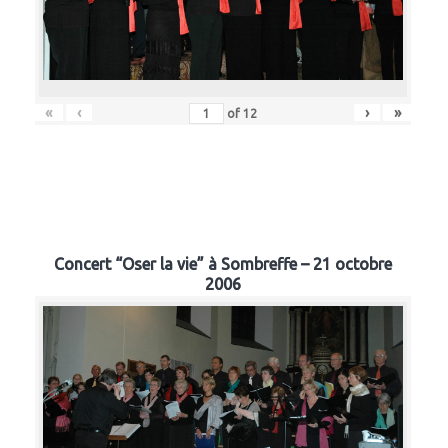
«
‹
›
»
of
12
Concert “Oser la vie” à Sombreffe – 21 octobre
2006