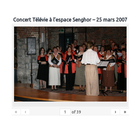
Concert Télévie à l’espace Senghor – 25 mars 2007
«
‹
›
»
of
39