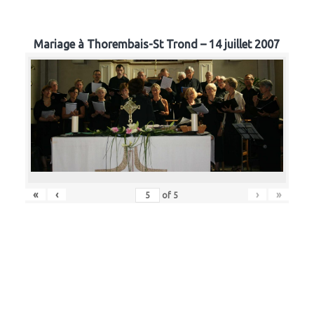
Mariage à Thorembais-St Trond – 14 juillet 2007
«
‹
›
»
of
5