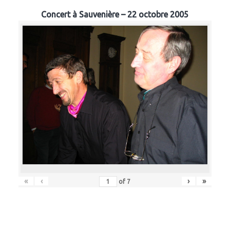
Concert à Sauvenière – 22 octobre 2005
«
‹
›
»
of
7