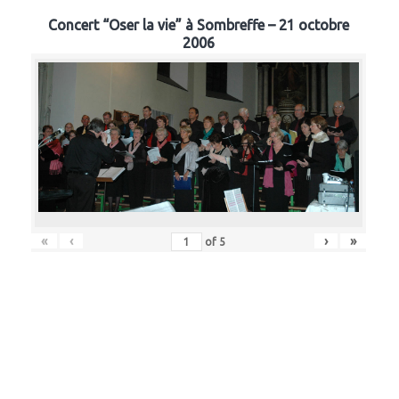
Concert “Oser la vie” à Sombreffe – 21 octobre
2006
«
‹
›
»
of
5