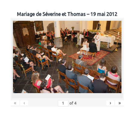
Mariage de Séverine et Thomas – 19 mai 2012
«
‹
›
»
of
4