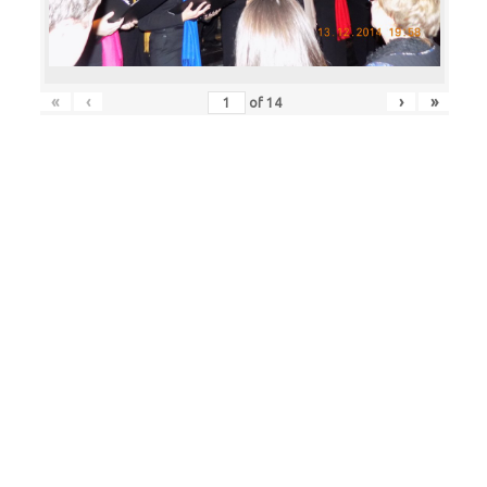
«
‹
›
»
of
14