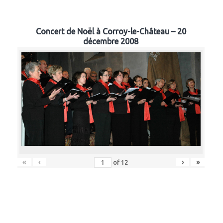
Concert de Noël à Corroy-le-Château – 20
décembre 2008
«
‹
›
»
of
12