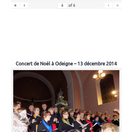
«
‹
›
»
of
6
Concert de Noël à Odeigne – 13 décembre 2014