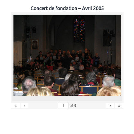
Concert de fondation – Avril 2005
«
‹
›
»
of
9