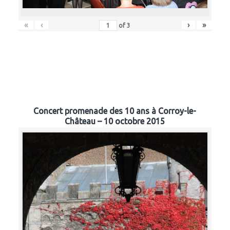
«
‹
›
»
of
3
Concert promenade des 10 ans à Corroy-le-
Château – 10 octobre 2015