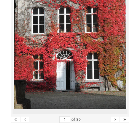
«
‹
›
»
of
80