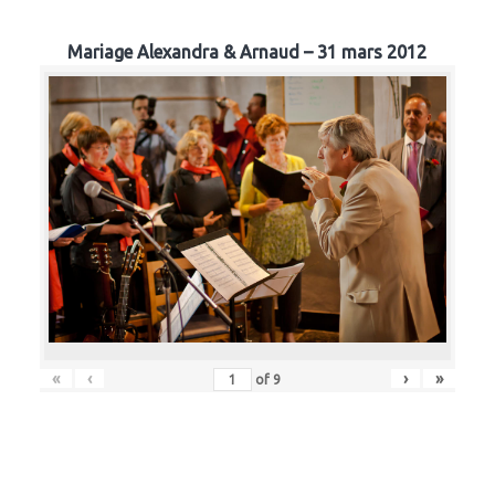
Mariage Alexandra & Arnaud – 31 mars 2012
«
‹
›
»
of
9