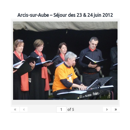
Arcis-sur-Aube – Séjour des 23 & 24 juin 2012
«
‹
›
»
of
5