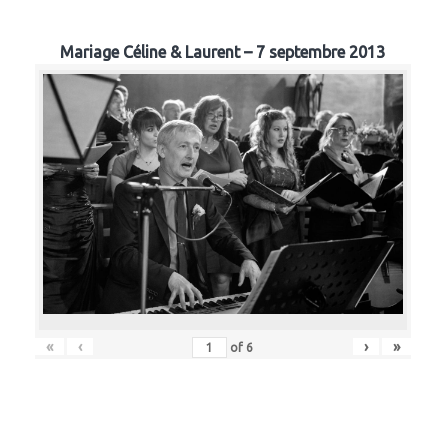
Mariage Céline & Laurent – 7 septembre 2013
«
‹
›
»
of
6