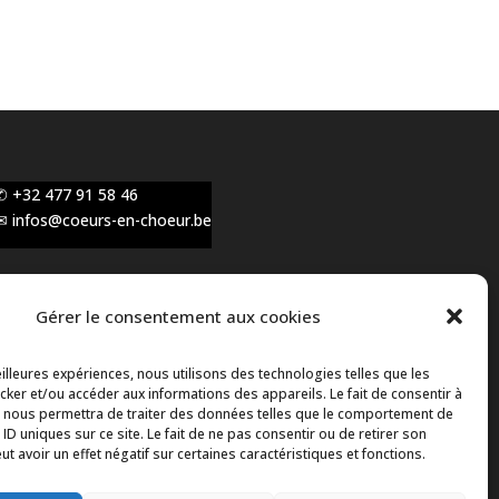
✆ +32 477 91 58 46
✉ infos@coeurs-en-choeur.be
Gérer le consentement aux cookies
Toute proposition de partenariat en
développement sera rejetée, qu'elle soit faite par
eilleures expériences, nous utilisons des technologies telles que les
téléphone ou par message !
ker et/ou accéder aux informations des appareils. Le fait de consentir à
 nous permettra de traiter des données telles que le comportement de
 ID uniques sur ce site. Le fait de ne pas consentir ou de retirer son
 avoir un effet négatif sur certaines caractéristiques et fonctions.