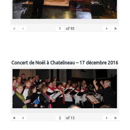
«
‹
›
»
of
93
Concert de Noël à Chatelineau – 17 décembre 2016
«
‹
›
»
of
15