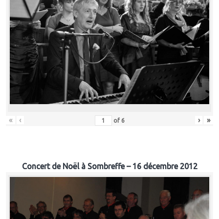
«
‹
›
»
of
6
Concert de Noël à Sombreffe – 16 décembre 2012