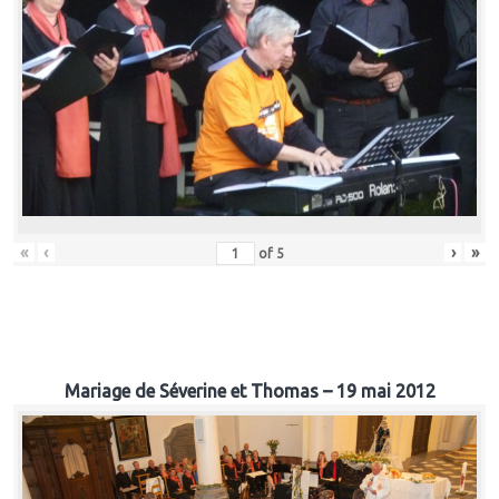
«
‹
›
»
of
5
Mariage de Séverine et Thomas – 19 mai 2012