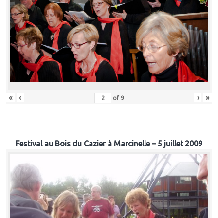
«
‹
›
»
of
9
Festival au Bois du Cazier à Marcinelle – 5 juillet 2009