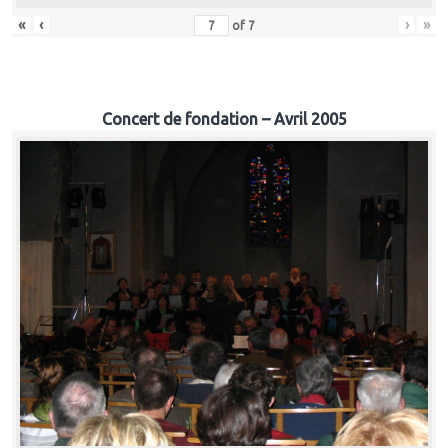
«
‹
›
»
of
7
Concert de fondation – Avril 2005