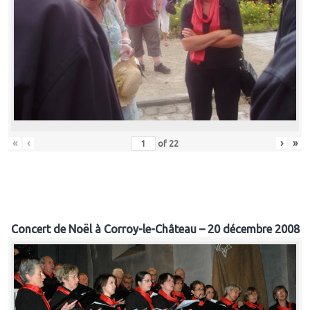
«
‹
›
»
of
22
Concert de Noël à Corroy-le-Château – 20 décembre 2008