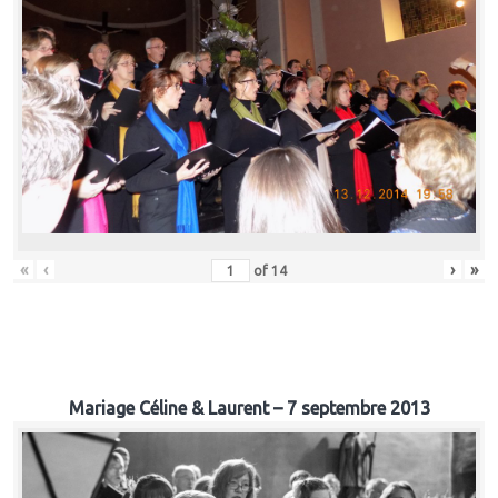
«
‹
›
»
of
14
Mariage Céline & Laurent – 7 septembre 2013