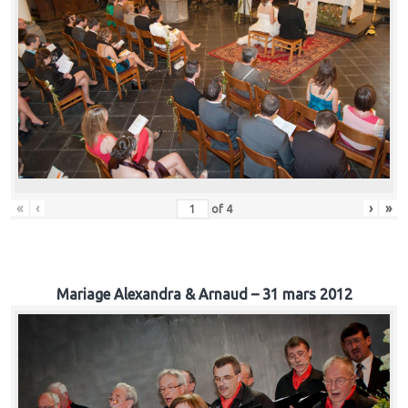
«
‹
›
»
of
4
Mariage Alexandra & Arnaud – 31 mars 2012