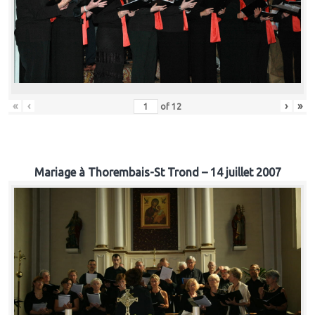
«
‹
›
»
of
12
Mariage à Thorembais-St Trond – 14 juillet 2007