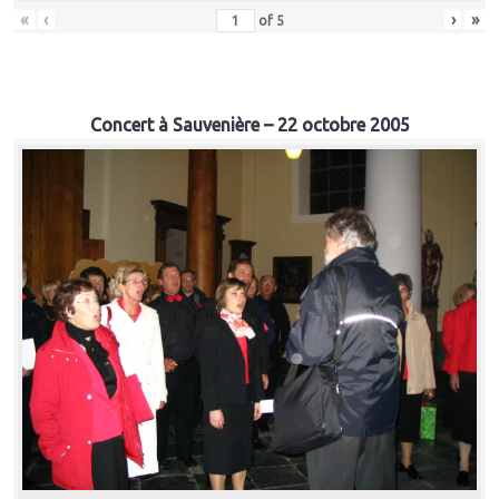
«
‹
›
»
of
5
Concert à Sauvenière – 22 octobre 2005