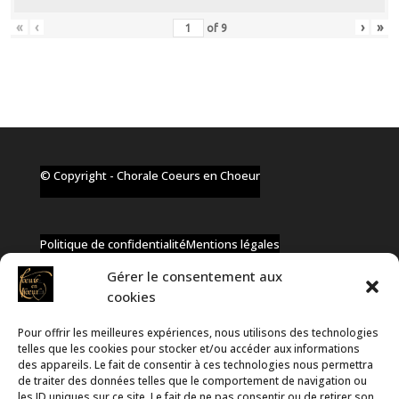
«
‹
›
»
of
9
© Copyright - Chorale Coeurs en Choeur
Politique de confidentialité
Mentions légales
Gérer le consentement aux
cookies
Pour offrir les meilleures expériences, nous utilisons des technologies
✆ +32 477 91 58 46
telles que les cookies pour stocker et/ou accéder aux informations
✉ infos@coeurs-en-choeur.be
des appareils. Le fait de consentir à ces technologies nous permettra
de traiter des données telles que le comportement de navigation ou
les ID uniques sur ce site. Le fait de ne pas consentir ou de retirer son