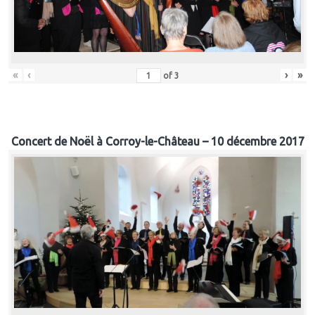
«
‹
›
»
of
3
Concert de Noël à Corroy-le-Château – 10 décembre 2017