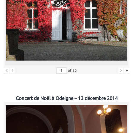
«
‹
›
»
of
80
Concert de Noël à Odeigne – 13 décembre 2014