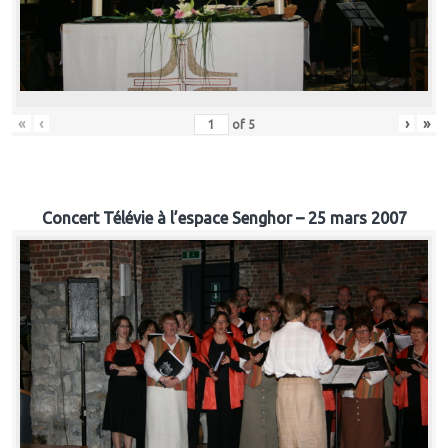
«
‹
›
»
of
5
Concert Télévie à l’espace Senghor – 25 mars 2007