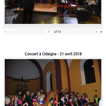
«
‹
›
»
of
93
Concert à Odeigne - 21 avril 2018