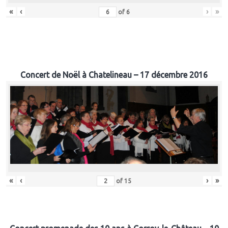
«
‹
›
»
of
6
Concert de Noël à Chatelineau – 17 décembre 2016
«
‹
›
»
of
15