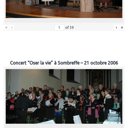
«
‹
›
»
of
39
Concert “Oser la vie” à Sombreffe – 21 octobre 2006