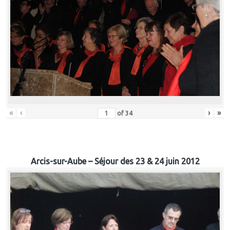
«
‹
›
»
of
34
Arcis-sur-Aube – Séjour des 23 & 24 juin 2012