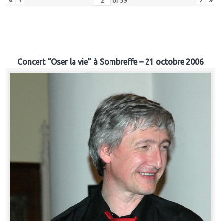
«
‹
›
»
of
39
Concert “Oser la vie” à Sombreffe – 21 octobre 2006