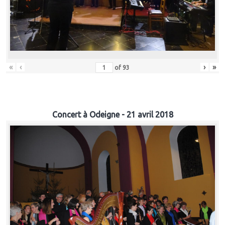
«
‹
›
»
of
93
Concert à Odeigne - 21 avril 2018