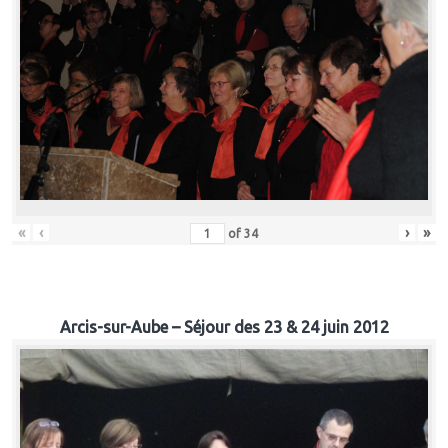
«
‹
›
»
of
34
Arcis-sur-Aube – Séjour des 23 & 24 juin 2012