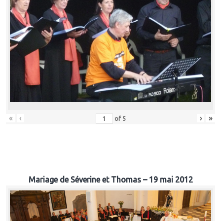
«
‹
›
»
of
5
Mariage de Séverine et Thomas – 19 mai 2012