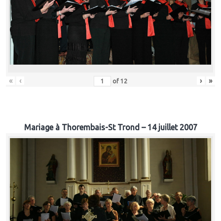
«
‹
›
»
of
12
Mariage à Thorembais-St Trond – 14 juillet 2007