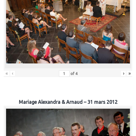
«
‹
›
»
of
4
Mariage Alexandra & Arnaud – 31 mars 2012