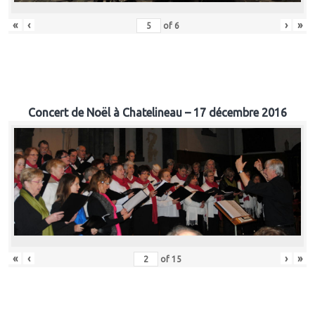
«
‹
›
»
of
6
Concert de Noël à Chatelineau – 17 décembre 2016
«
‹
›
»
of
15