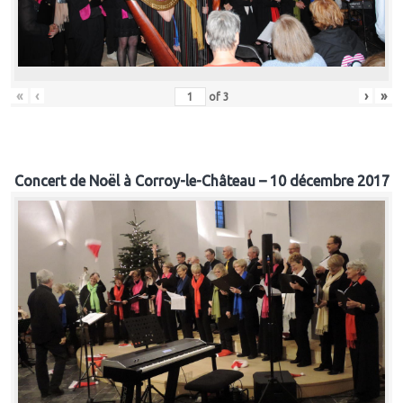
«
‹
›
»
of
3
Concert de Noël à Corroy-le-Château – 10 décembre 2017