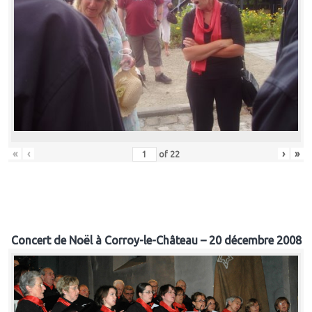
«
‹
›
»
of
22
Concert de Noël à Corroy-le-Château – 20 décembre 2008