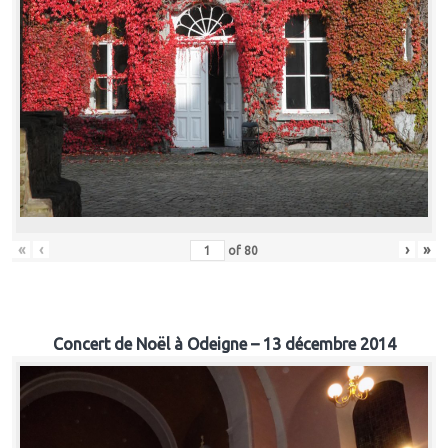
«
‹
›
»
of
80
Concert de Noël à Odeigne – 13 décembre 2014