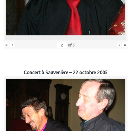
«
‹
›
»
of
5
Concert à Sauvenière – 22 octobre 2005