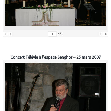
«
‹
›
»
of
5
Concert Télévie à l’espace Senghor – 25 mars 2007