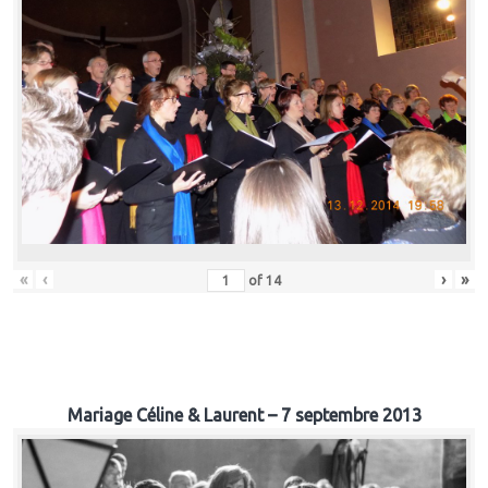
«
‹
›
»
of
14
Mariage Céline & Laurent – 7 septembre 2013