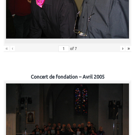
«
‹
›
»
of
7
Concert de fondation – Avril 2005