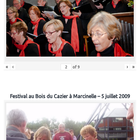
«
‹
›
»
of
9
Festival au Bois du Cazier à Marcinelle – 5 juillet 2009