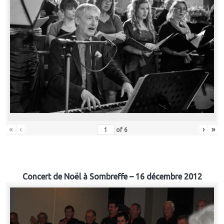
«
‹
›
»
of
6
Concert de Noël à Sombreffe – 16 décembre 2012