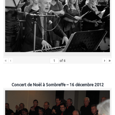
«
‹
›
»
of
6
Concert de Noël à Sombreffe – 16 décembre 2012