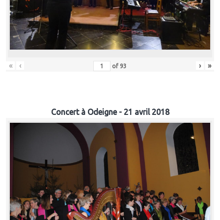
«
‹
›
»
of
93
Concert à Odeigne - 21 avril 2018