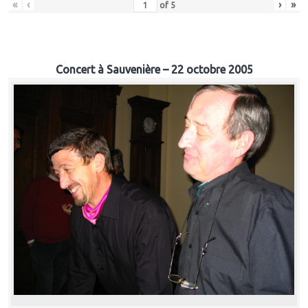
«
‹
›
»
of
5
Concert à Sauvenière – 22 octobre 2005