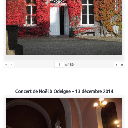
«
‹
›
»
of
80
Concert de Noël à Odeigne – 13 décembre 2014