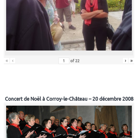
«
‹
›
»
of
22
Concert de Noël à Corroy-le-Château – 20 décembre 2008