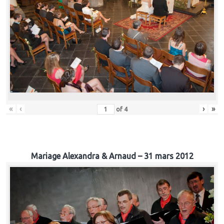
«
‹
›
»
of
4
Mariage Alexandra & Arnaud – 31 mars 2012