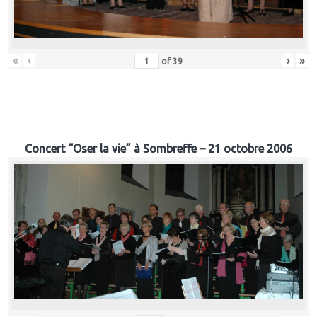
«
‹
›
»
of
39
Concert “Oser la vie” à Sombreffe – 21 octobre 2006