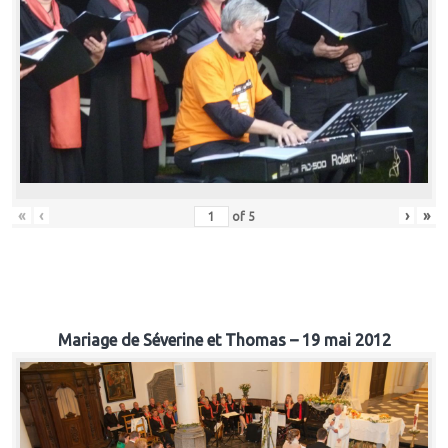
«
‹
›
»
of
5
Mariage de Séverine et Thomas – 19 mai 2012