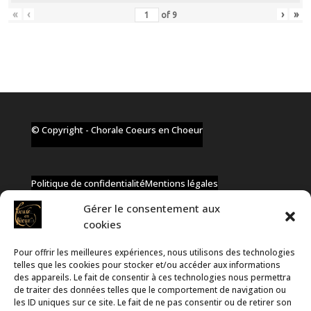
«
‹
›
»
of
9
© Copyright - Chorale Coeurs en Choeur
Politique de confidentialité
Mentions légales
Gérer le consentement aux
cookies
Pour offrir les meilleures expériences, nous utilisons des technologies
✆ +32 477 91 58 46
telles que les cookies pour stocker et/ou accéder aux informations
✉ infos@coeurs-en-choeur.be
des appareils. Le fait de consentir à ces technologies nous permettra
de traiter des données telles que le comportement de navigation ou
les ID uniques sur ce site. Le fait de ne pas consentir ou de retirer son