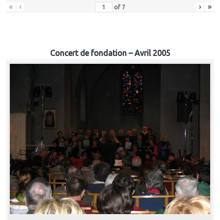
«
‹
›
»
of
7
Concert de fondation – Avril 2005