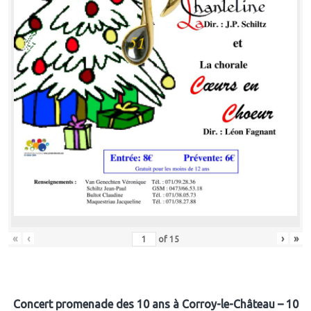
«
‹
›
»
of
15
Concert promenade des 10 ans à Corroy-le-Château – 10