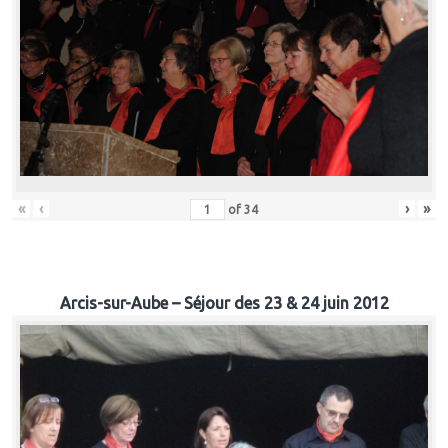
«
‹
›
»
of
34
Arcis-sur-Aube – Séjour des 23 & 24 juin 2012