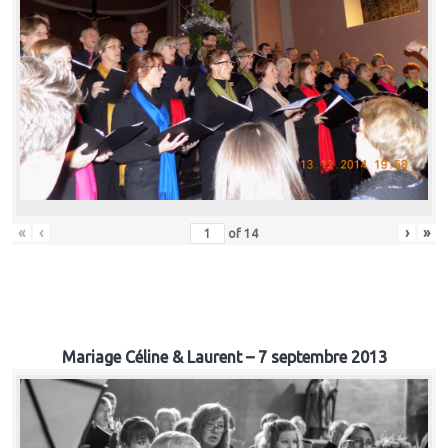
«
‹
›
»
of
14
Mariage Céline & Laurent – 7 septembre 2013