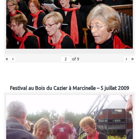
«
‹
›
»
of
9
Festival au Bois du Cazier à Marcinelle – 5 juillet 2009