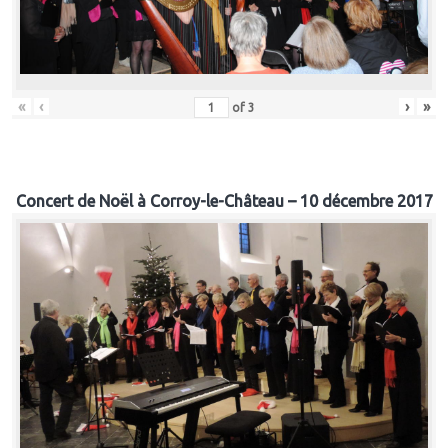
«
‹
›
»
of
3
Concert de Noël à Corroy-le-Château – 10 décembre 2017