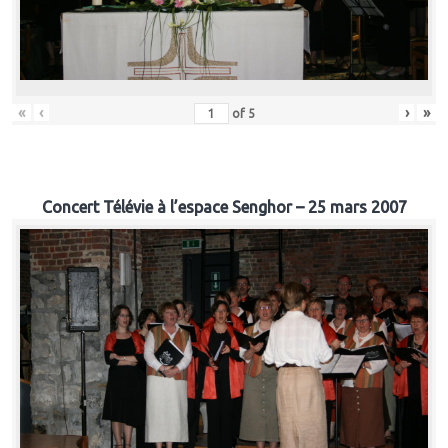
«
‹
›
»
of
5
Concert Télévie à l’espace Senghor – 25 mars 2007