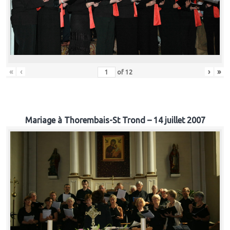
«
‹
›
»
of
12
Mariage à Thorembais-St Trond – 14 juillet 2007