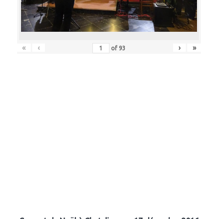
«
‹
›
»
of
93