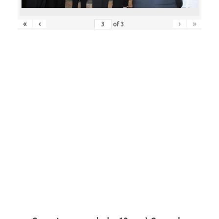
«
‹
›
»
of
3