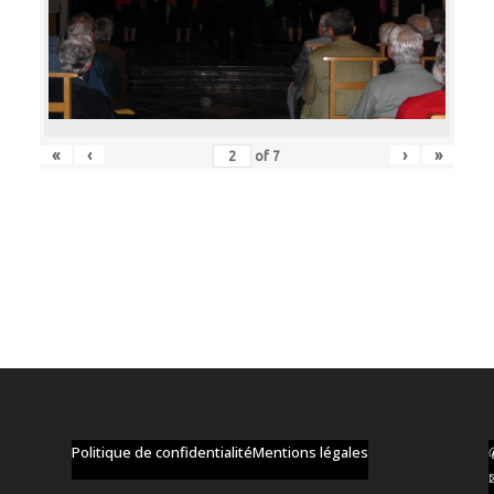
«
‹
›
»
of
7
Politique de confidentialité
Mentions légales