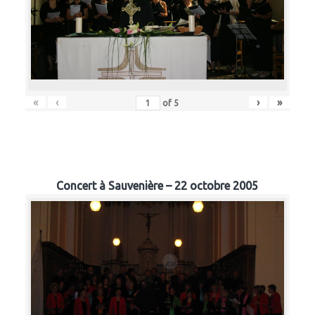
«
‹
›
»
of
5
Concert à Sauvenière – 22 octobre 2005