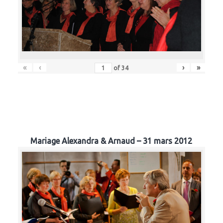
«
‹
›
»
of
34
Mariage Alexandra & Arnaud – 31 mars 2012