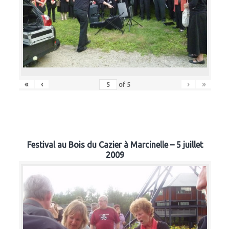
«
‹
›
»
of
5
Festival au Bois du Cazier à Marcinelle – 5 juillet
2009