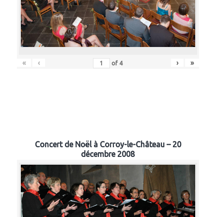
«
‹
›
»
of
4
Concert de Noël à Corroy-le-Château – 20
décembre 2008