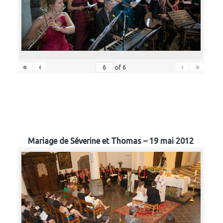
«
‹
›
»
of
6
Mariage de Séverine et Thomas – 19 mai 2012