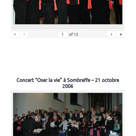
«
‹
›
»
of
12
Concert “Oser la vie” à Sombreffe – 21 octobre
2006