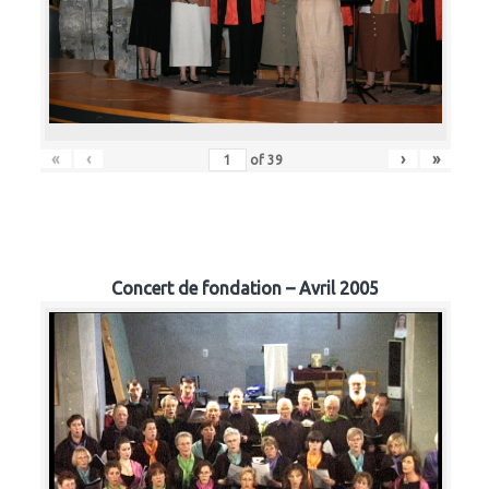
«
‹
›
»
of
39
Concert de fondation – Avril 2005