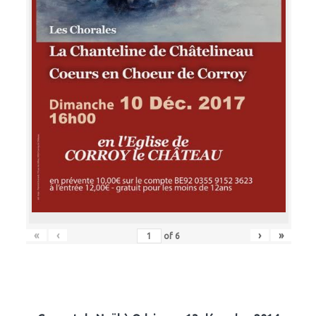
«
‹
›
»
of
6