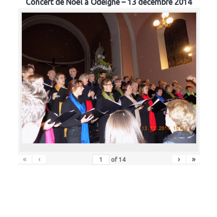
Concert de Noël à Odeigne – 13 décembre 2014
«
‹
›
»
of
14