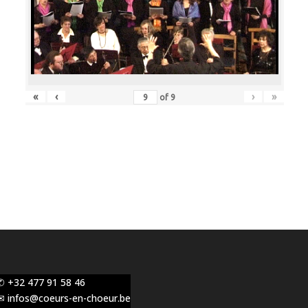
«
‹
›
»
of
9
✆ +32 477 91 58 46
✉ infos@coeurs-en-choeur.be