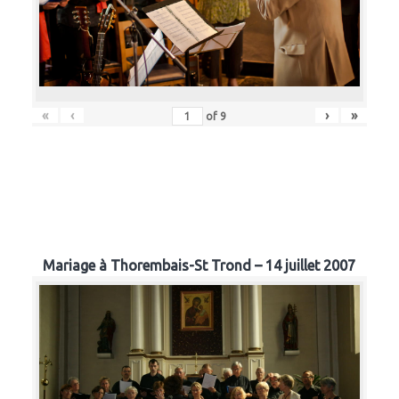
«
‹
›
»
of
9
Mariage à Thorembais-St Trond – 14 juillet 2007