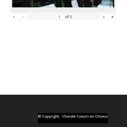
«
‹
›
»
of
5
© Copyright - Chorale Coeurs en Choeur