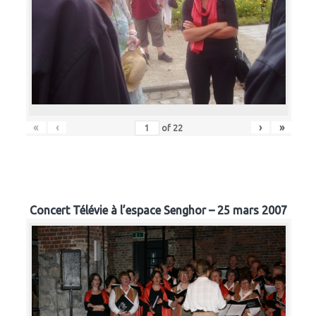
«
‹
›
»
of
22
Concert Télévie à l’espace Senghor – 25 mars 2007