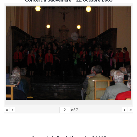
«
‹
›
»
of
7