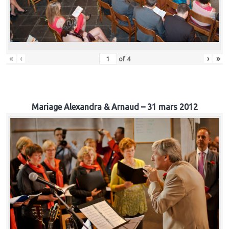
«
‹
›
»
of
4
Mariage Alexandra & Arnaud – 31 mars 2012