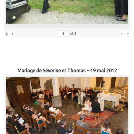
«
‹
›
»
of
5
Mariage de Séverine et Thomas – 19 mai 2012