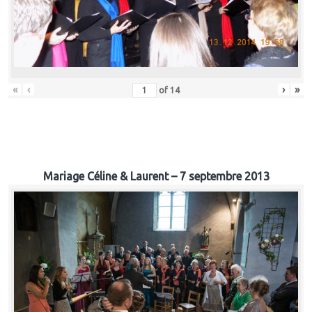
«
‹
›
»
of
14
Mariage Céline & Laurent – 7 septembre 2013