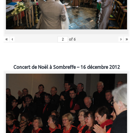
«
‹
›
»
of
6
Concert de Noël à Sombreffe – 16 décembre 2012