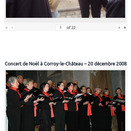
«
‹
›
»
of
22
Concert de Noël à Corroy-le-Château – 20 décembre 2008