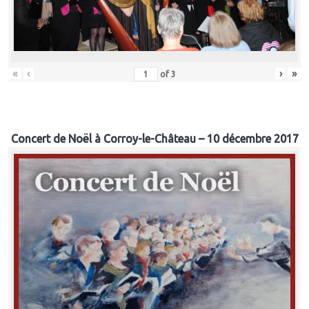
«
‹
›
»
of
3
Concert de Noël à Corroy-le-Château – 10 décembre 2017