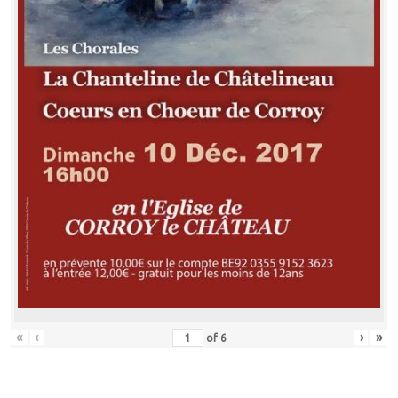
«
‹
›
»
of
6