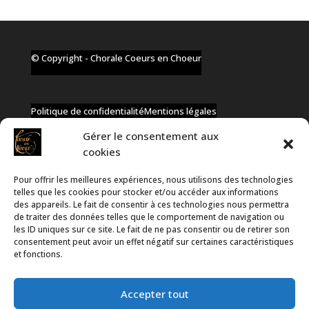
© Copyright - Chorale Coeurs en Choeur
Politique de confidentialité
Mentions légales
Gérer le consentement aux
cookies
Pour offrir les meilleures expériences, nous utilisons des technologies
✆ +32 477 91 58 46
telles que les cookies pour stocker et/ou accéder aux informations
✉ infos@coeurs-en-choeur.be
des appareils. Le fait de consentir à ces technologies nous permettra
de traiter des données telles que le comportement de navigation ou
les ID uniques sur ce site. Le fait de ne pas consentir ou de retirer son
consentement peut avoir un effet négatif sur certaines caractéristiques
Toute proposition de partenariat en développement sera
et fonctions.
rejetée, qu'elle soit faite par téléphone ou par message !
Accepter tout