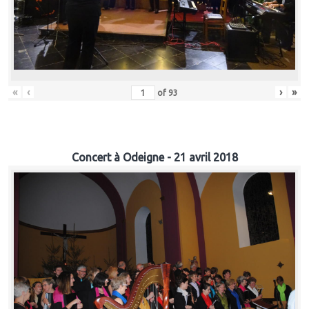
«
‹
›
»
of
93
Concert à Odeigne - 21 avril 2018