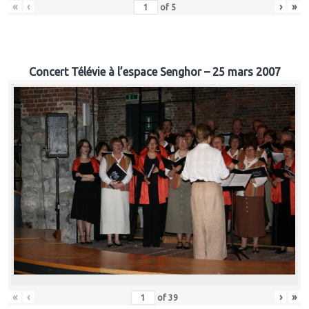
«
‹
›
»
of
5
Concert Télévie à l’espace Senghor – 25 mars 2007
«
‹
›
»
of
39