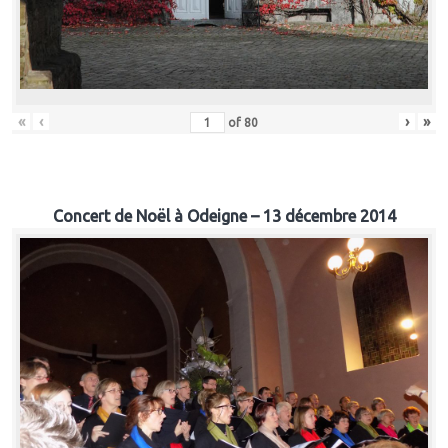
«
‹
›
»
of
80
Concert de Noël à Odeigne – 13 décembre 2014