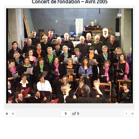
Concert de fondation – Avril 2005
«
‹
›
»
of
9