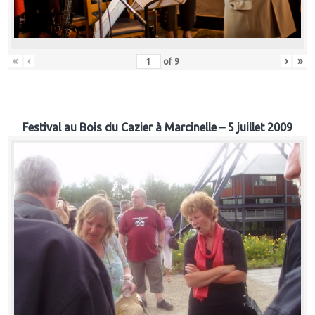
«
‹
›
»
of
9
Festival au Bois du Cazier à Marcinelle – 5 juillet 2009