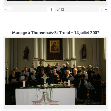
«
‹
›
»
of
12
Mariage à Thorembais-St Trond – 14 juillet 2007