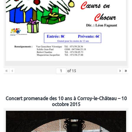
«
‹
›
»
of
15
Concert promenade des 10 ans à Corroy-le-Château – 10
octobre 2015