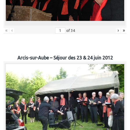
«
‹
›
»
of
34
Arcis-sur-Aube – Séjour des 23 & 24 juin 2012