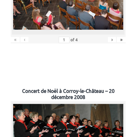
«
‹
›
»
of
4
Concert de Noël à Corroy-le-Château – 20
décembre 2008