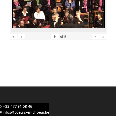
«
‹
›
»
of
9
✆ +32 477 91 58 46
✉ infos@coeurs-en-choeur.be