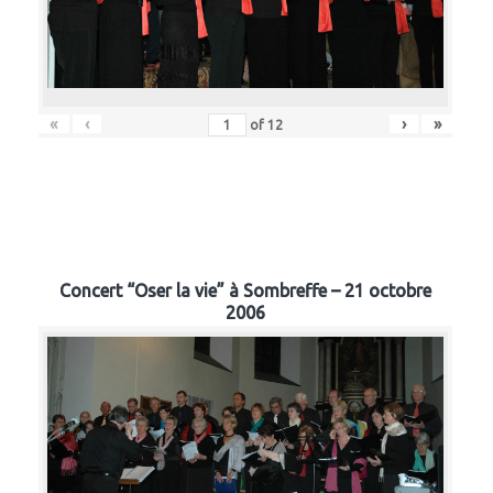
«
‹
›
»
of
12
Concert “Oser la vie” à Sombreffe – 21 octobre
2006