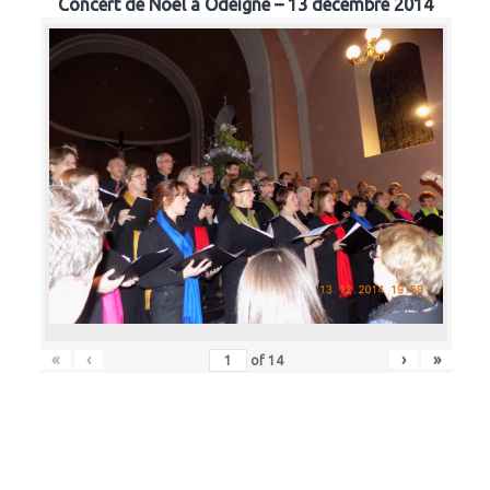
Concert de Noël à Odeigne – 13 décembre 2014
«
‹
›
»
of
14