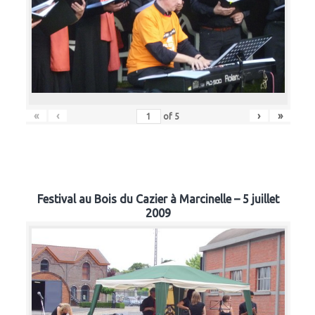
«
‹
›
»
of
5
Festival au Bois du Cazier à Marcinelle – 5 juillet
2009