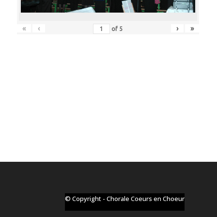
«
‹
›
»
of
5
© Copyright - Chorale Coeurs en Choeur