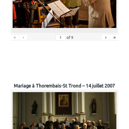
«
‹
›
»
of
9
Mariage à Thorembais-St Trond – 14 juillet 2007