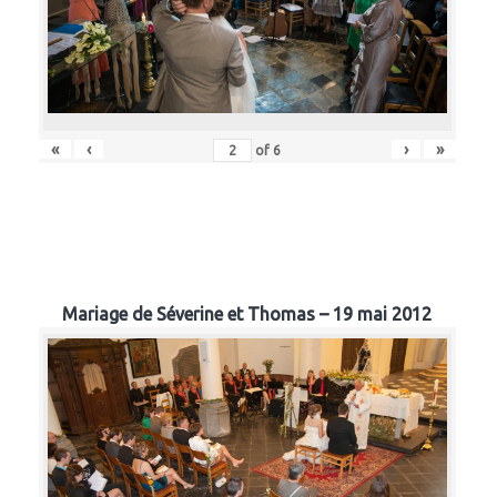
«
‹
›
»
of
6
Mariage de Séverine et Thomas – 19 mai 2012