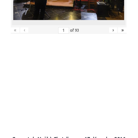
«
‹
›
»
of
93