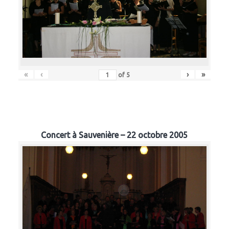
«
‹
›
»
of
5
Concert à Sauvenière – 22 octobre 2005