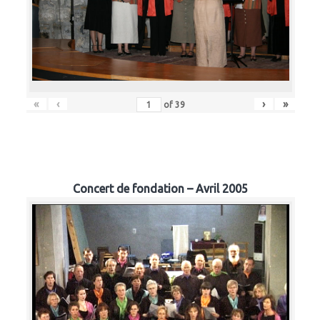
«
‹
›
»
of
39
Concert de fondation – Avril 2005