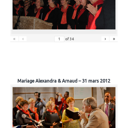
«
‹
›
»
of
34
Mariage Alexandra & Arnaud – 31 mars 2012