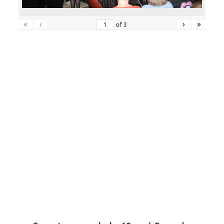
«
‹
›
»
of
3