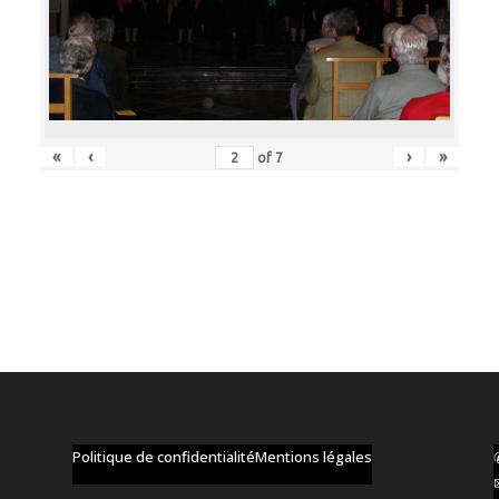
«
‹
›
»
of
7
Politique de confidentialité
Mentions légales