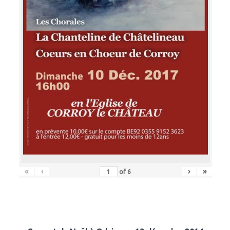
«
‹
›
»
of
6