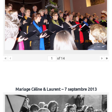
«
‹
›
»
of
14
Mariage Céline & Laurent – 7 septembre 2013