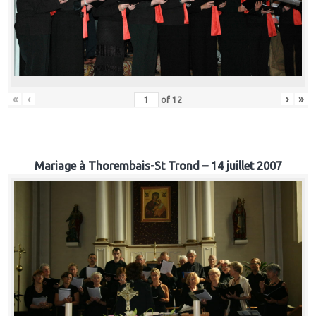
«
‹
›
»
of
12
Mariage à Thorembais-St Trond – 14 juillet 2007