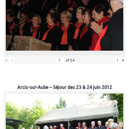
«
‹
›
»
of
34
Arcis-sur-Aube – Séjour des 23 & 24 juin 2012