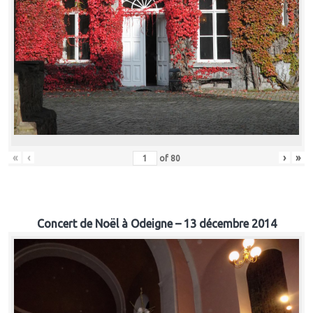
«
‹
›
»
of
80
Concert de Noël à Odeigne – 13 décembre 2014