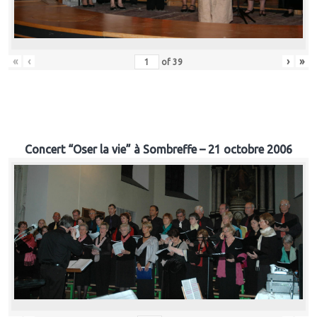
«
‹
›
»
of
39
Concert “Oser la vie” à Sombreffe – 21 octobre 2006