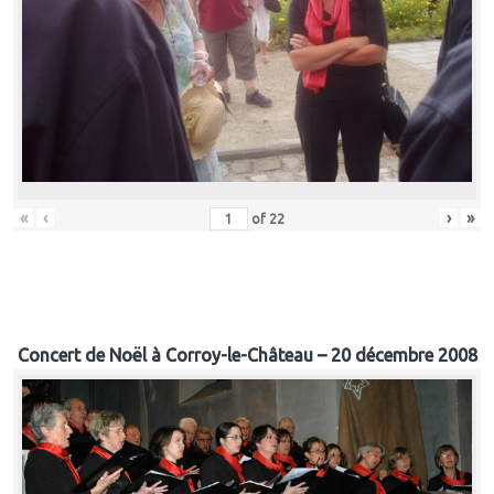
«
‹
›
»
of
22
Concert de Noël à Corroy-le-Château – 20 décembre 2008