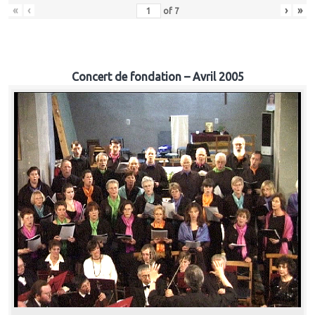
«
‹
›
»
of
7
Concert de fondation – Avril 2005