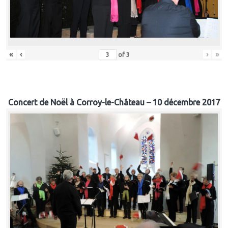
«
‹
›
»
of
3
Concert de Noël à Corroy-le-Château – 10 décembre 2017