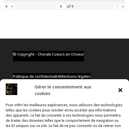
«
‹
›
»
of
9
© Copyright - Chorale Coeurs en Choeur
Politique de confidentialité
Mentions légales
Gérer le consentement aux
cookies
Pour offrir les meilleures expériences, nous utilisons des technologies
✆ +32 477 91 58 46
telles que les cookies pour stocker et/ou accéder aux informations
✉ infos@coeurs-en-choeur.be
des appareils. Le fait de consentir à ces technologies nous permettra
de traiter des données telles que le comportement de navigation ou
les ID uniques sur ce site. Le fait de ne pas consentir ou de retirer son