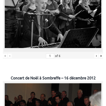
«
‹
›
»
of
6
Concert de Noël à Sombreffe – 16 décembre 2012