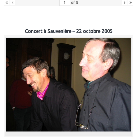
«
‹
›
»
of
5
Concert à Sauvenière – 22 octobre 2005