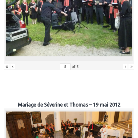
«
‹
›
»
of
5
Mariage de Séverine et Thomas – 19 mai 2012