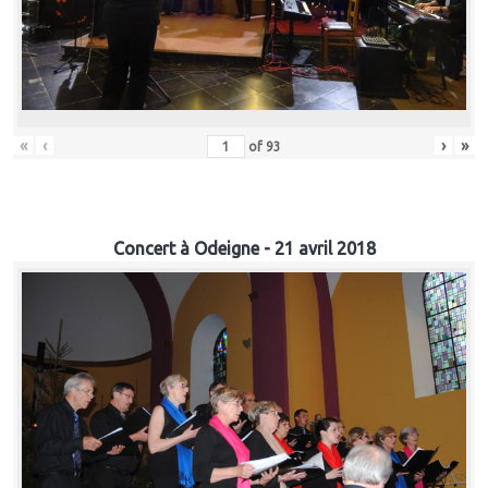
«
‹
›
»
of
93
Concert à Odeigne - 21 avril 2018