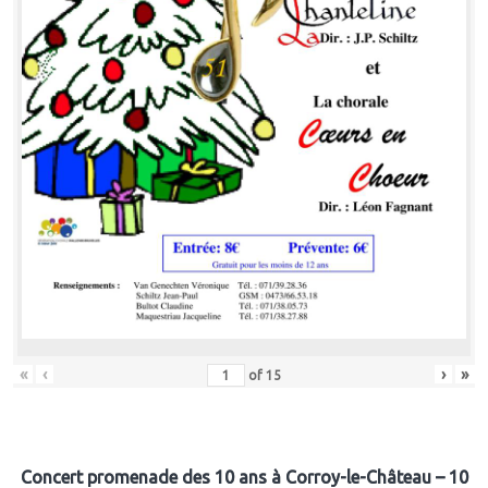
«
‹
›
»
of
15
Concert promenade des 10 ans à Corroy-le-Château – 10