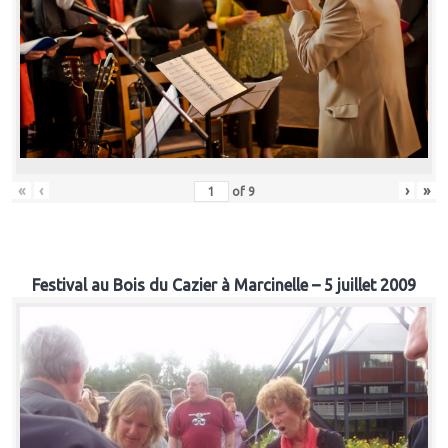
«
‹
›
»
of
9
Festival au Bois du Cazier à Marcinelle – 5 juillet 2009