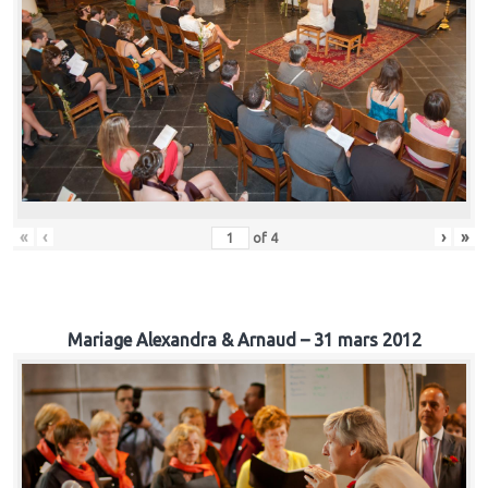
«
‹
›
»
of
4
Mariage Alexandra & Arnaud – 31 mars 2012