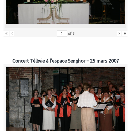
«
‹
›
»
of
5
Concert Télévie à l’espace Senghor – 25 mars 2007