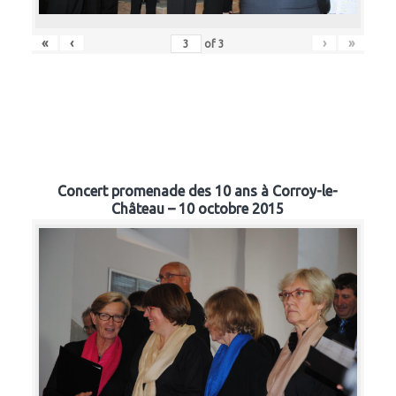
«
‹
›
»
of
3
Concert promenade des 10 ans à Corroy-le-
Château – 10 octobre 2015