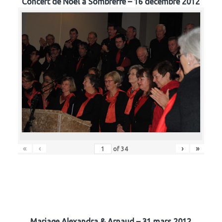
Concert de Noël à Sombreffe – 16 décembre 2012
«
‹
›
»
of
34
Mariage Alexandra & Arnaud – 31 mars 2012