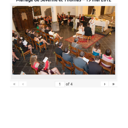
«
‹
›
»
of
4