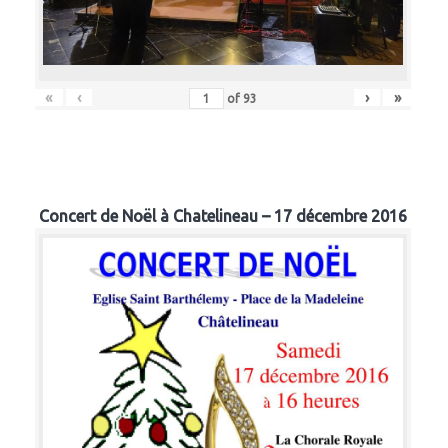
«
‹
›
»
of
93
Concert de Noël à Chatelineau – 17 décembre 2016