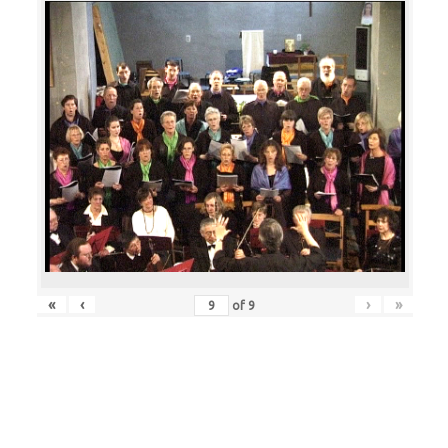
«
‹
›
»
of
9