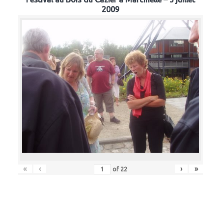
2009
«
‹
›
»
of
22