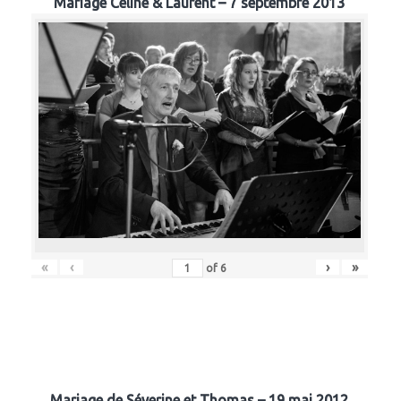
Mariage Céline & Laurent – 7 septembre 2013
«
‹
›
»
of
6
Mariage de Séverine et Thomas – 19 mai 2012