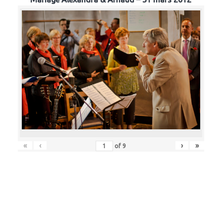
«
‹
›
»
of
9