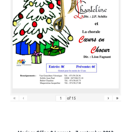
«
‹
›
»
of
15