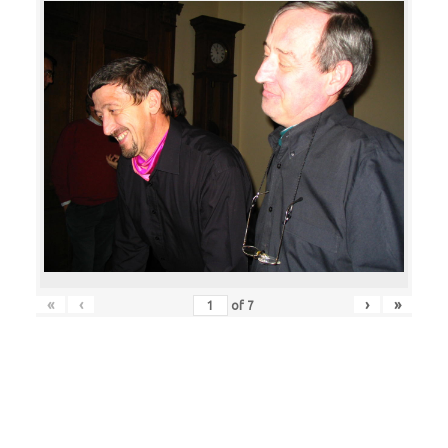
«
‹
›
»
of
7