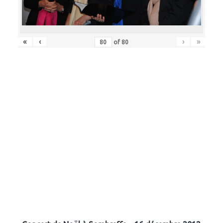
«
‹
›
»
of
80