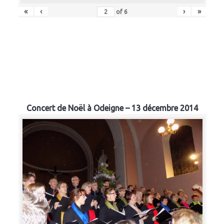
«
‹
›
»
of
6
Concert de Noël à Odeigne – 13 décembre 2014