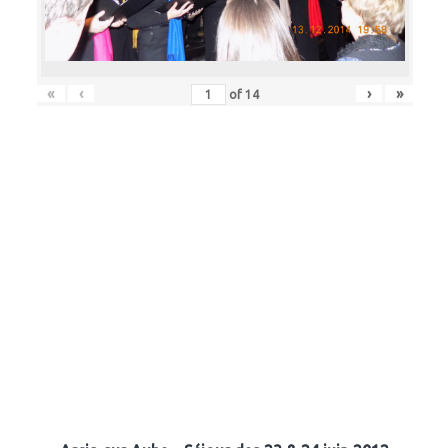
«
‹
›
»
of
14