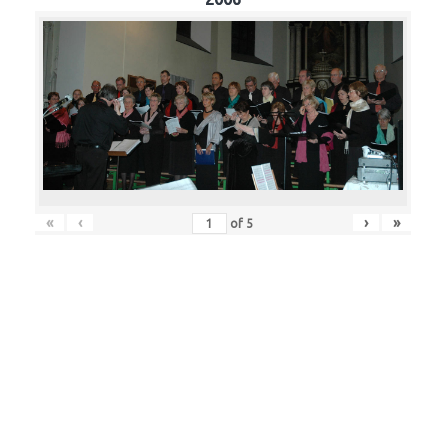
«
‹
›
»
of
5