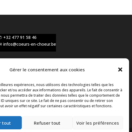
✆ +32 477 91 58 46
✉ infos@coeurs-en-choeur.be
Gérer le consentement aux cookies
Toute proposition de partenariat en
développement sera rejetée, qu'elle soit faite par
eilleures expériences, nous utilisons des technologies telles que les
téléphone ou par message !
ker et/ou accéder aux informations des appareils. Le fait de consentir à
 nous permettra de traiter des données telles que le comportement de
 ID uniques sur ce site. Le fait de ne pas consentir ou de retirer son
 avoir un effet négatif sur certaines caractéristiques et fonctions.
 tout
Refuser tout
Voir les préférences