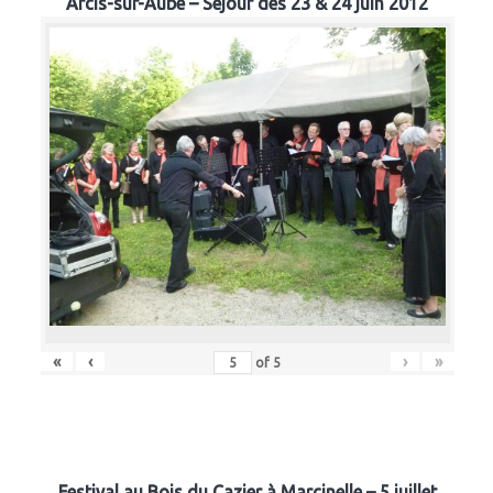
Arcis-sur-Aube – Séjour des 23 & 24 juin 2012
«
‹
›
»
of
5
Festival au Bois du Cazier à Marcinelle – 5 juillet