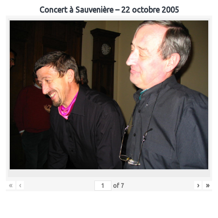
Concert à Sauvenière – 22 octobre 2005
«
‹
›
»
of
7