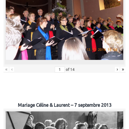
«
‹
›
»
of
14
Mariage Céline & Laurent – 7 septembre 2013