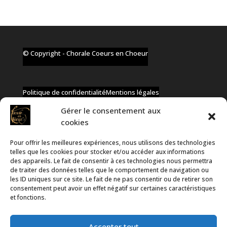
© Copyright - Chorale Coeurs en Choeur
Politique de confidentialité
Mentions légales
Gérer le consentement aux
cookies
Pour offrir les meilleures expériences, nous utilisons des technologies
✆ +32 477 91 58 46
telles que les cookies pour stocker et/ou accéder aux informations
✉ infos@coeurs-en-choeur.be
des appareils. Le fait de consentir à ces technologies nous permettra
de traiter des données telles que le comportement de navigation ou
les ID uniques sur ce site. Le fait de ne pas consentir ou de retirer son
consentement peut avoir un effet négatif sur certaines caractéristiques
Toute proposition de partenariat en développement sera
et fonctions.
rejetée, qu'elle soit faite par téléphone ou par message !
Accepter tout