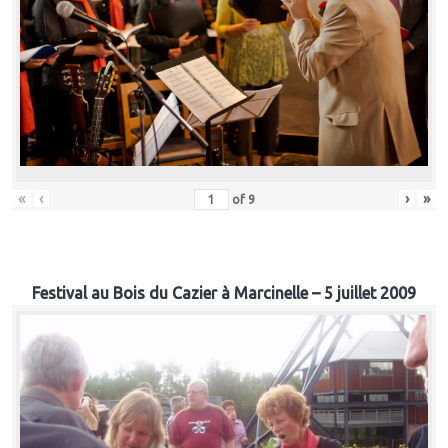
«
‹
›
»
of
9
Festival au Bois du Cazier à Marcinelle – 5 juillet 2009