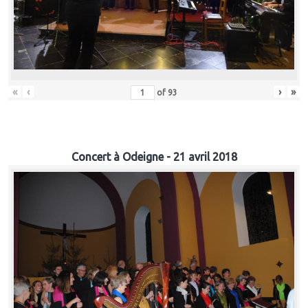
«
‹
›
»
of
93
Concert à Odeigne - 21 avril 2018