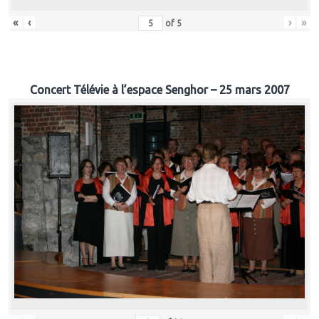
«
‹
›
»
of
5
Concert Télévie à l’espace Senghor – 25 mars 2007