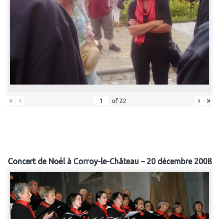
«
‹
›
»
of
22
Concert de Noël à Corroy-le-Château – 20 décembre 2008