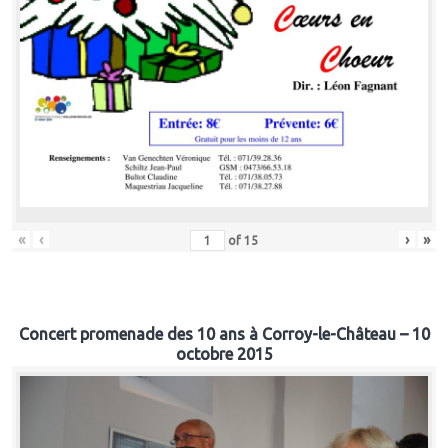
«
‹
›
»
of
15
Concert promenade des 10 ans à Corroy-le-Château – 10
octobre 2015