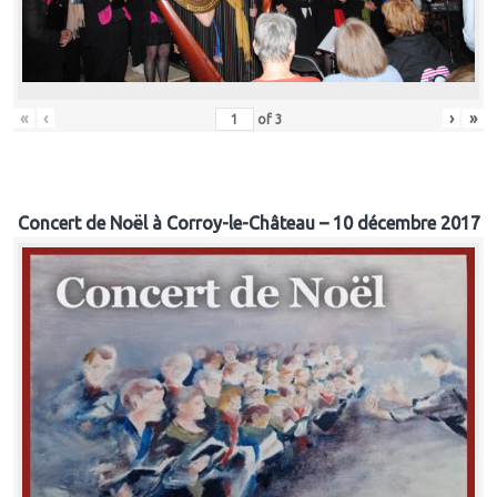
«
‹
›
»
of
3
Concert de Noël à Corroy-le-Château – 10 décembre 2017