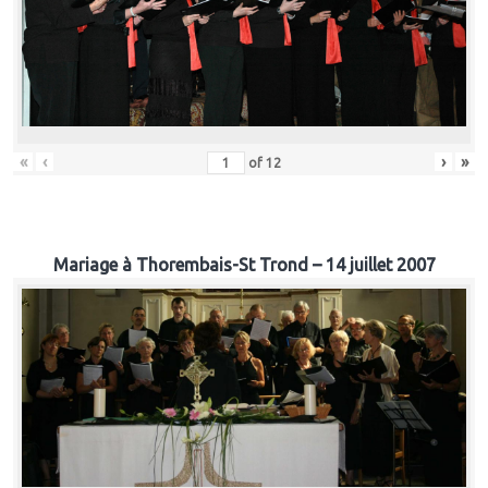
«
‹
›
»
of
12
Mariage à Thorembais-St Trond – 14 juillet 2007