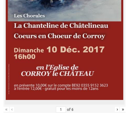
«
‹
›
»
of
6