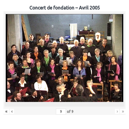
Concert de fondation – Avril 2005
«
‹
›
»
of
9