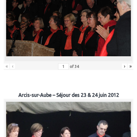
«
‹
›
»
of
34
Arcis-sur-Aube – Séjour des 23 & 24 juin 2012