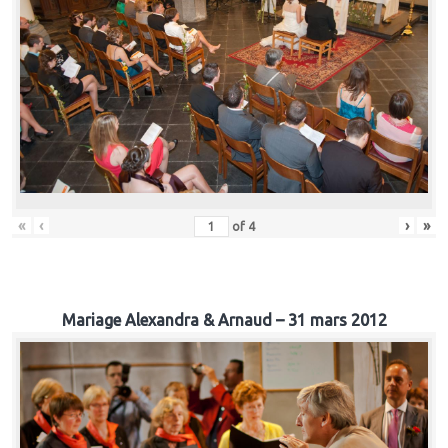
«
‹
›
»
of
4
Mariage Alexandra & Arnaud – 31 mars 2012