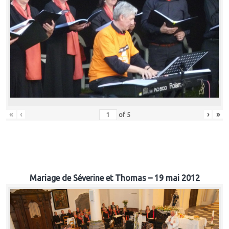
«
‹
›
»
of
5
Mariage de Séverine et Thomas – 19 mai 2012