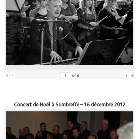
«
‹
›
»
of
6
Concert de Noël à Sombreffe – 16 décembre 2012