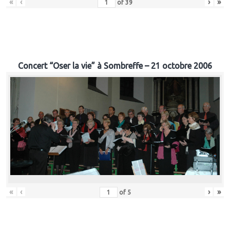
«
‹
›
»
of
39
Concert “Oser la vie” à Sombreffe – 21 octobre 2006
«
‹
›
»
of
5