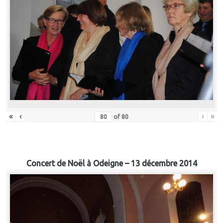
«
‹
›
»
of
80
Concert de Noël à Odeigne – 13 décembre 2014