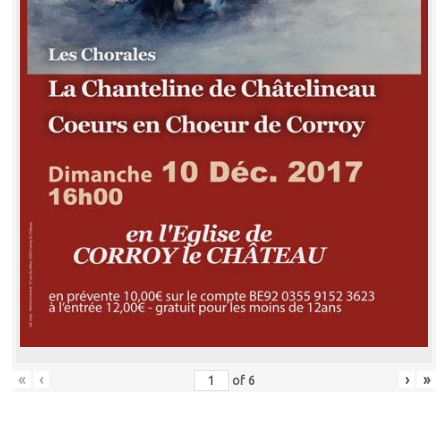
«
‹
›
»
of
6