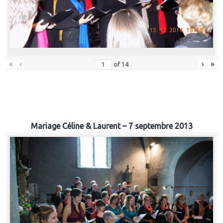
«
‹
›
»
of
14
Mariage Céline & Laurent – 7 septembre 2013