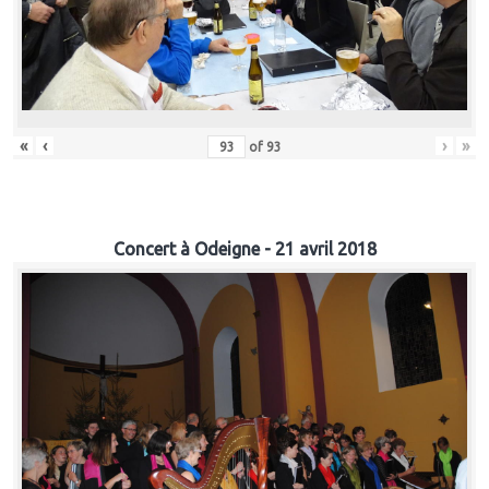
«
‹
›
»
of
93
Concert à Odeigne - 21 avril 2018