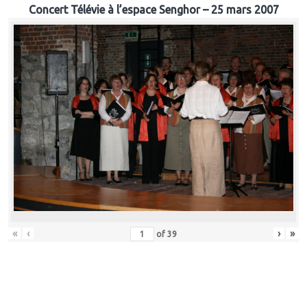
Concert Télévie à l’espace Senghor – 25 mars 2007
«
‹
›
»
of
39