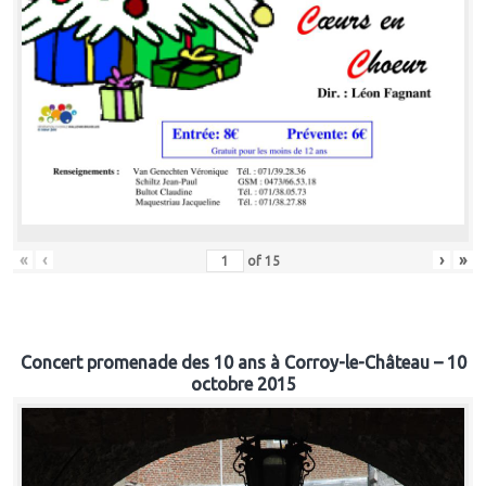
«
‹
›
»
of
15
Concert promenade des 10 ans à Corroy-le-Château – 10
octobre 2015