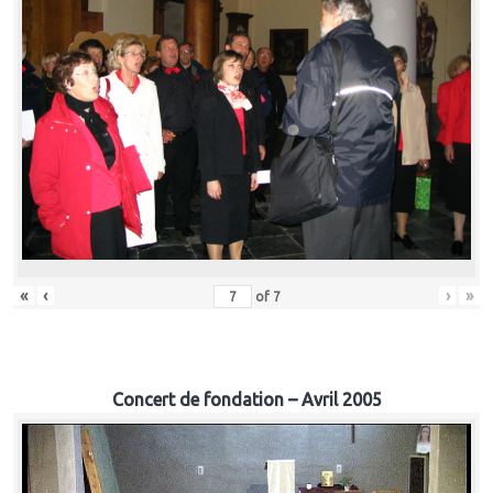
«
‹
›
»
of
7
Concert de fondation – Avril 2005