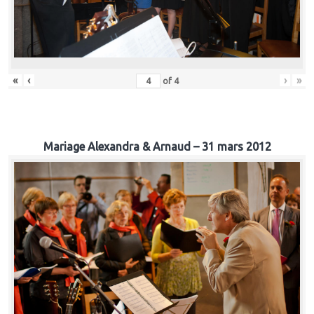
«
‹
›
»
of
4
Mariage Alexandra & Arnaud – 31 mars 2012