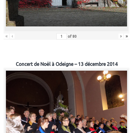
«
‹
›
»
of
80
Concert de Noël à Odeigne – 13 décembre 2014