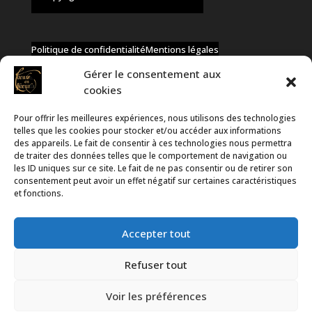
Politique de confidentialité
Mentions légales
Gérer le consentement aux
cookies
Pour offrir les meilleures expériences, nous utilisons des technologies
✆ +32 477 91 58 46
telles que les cookies pour stocker et/ou accéder aux informations
✉ infos@coeurs-en-choeur.be
des appareils. Le fait de consentir à ces technologies nous permettra
de traiter des données telles que le comportement de navigation ou
les ID uniques sur ce site. Le fait de ne pas consentir ou de retirer son
consentement peut avoir un effet négatif sur certaines caractéristiques
Toute proposition de partenariat en développement sera
et fonctions.
rejetée, qu'elle soit faite par téléphone ou par message !
Accepter tout
Refuser tout
Voir les préférences