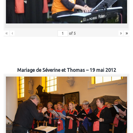
«
‹
›
»
of
5
Mariage de Séverine et Thomas – 19 mai 2012