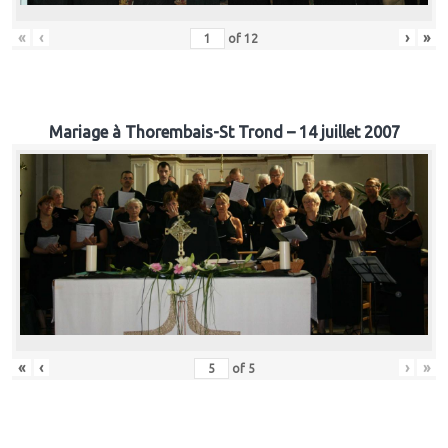
«
‹
›
»
of
12
Mariage à Thorembais-St Trond – 14 juillet 2007
«
‹
›
»
of
5