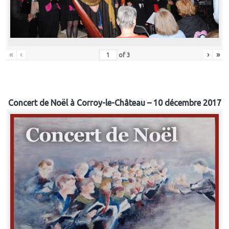
«
‹
›
»
of
3
Concert de Noël à Corroy-le-Château – 10 décembre 2017