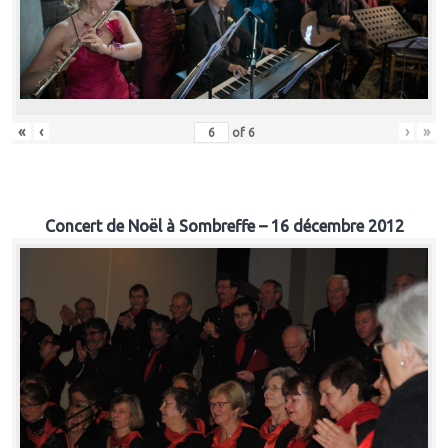
«
‹
›
»
of
6
Concert de Noël à Sombreffe – 16 décembre 2012