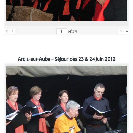
«
‹
›
»
of
34
Arcis-sur-Aube – Séjour des 23 & 24 juin 2012