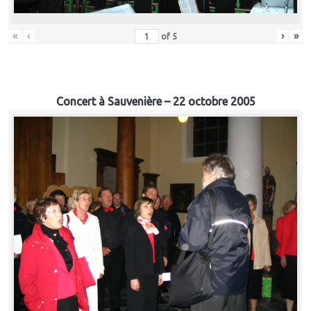
«
‹
›
»
of
5
Concert à Sauvenière – 22 octobre 2005