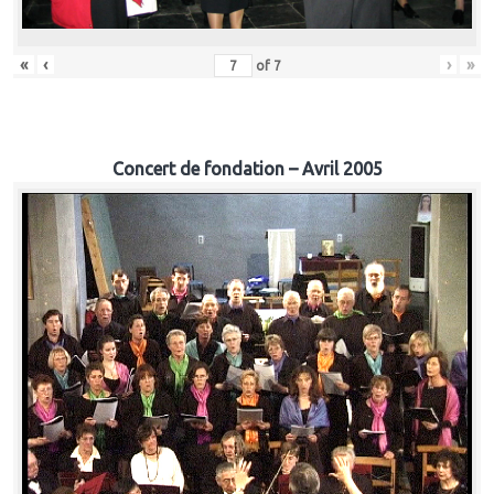
«
‹
›
»
of
7
Concert de fondation – Avril 2005