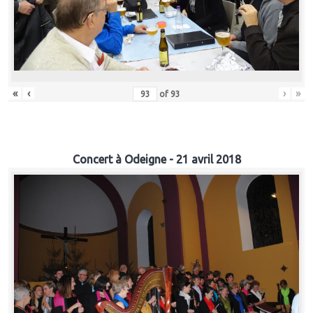
«
‹
›
»
of
93
Concert à Odeigne - 21 avril 2018