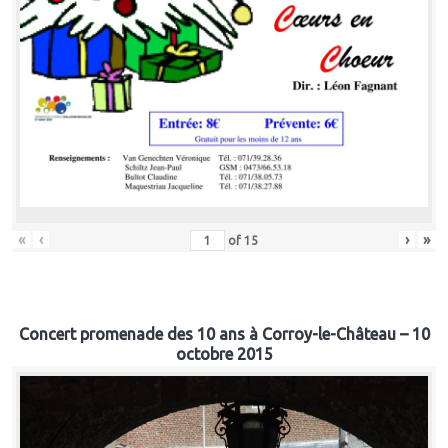
«
‹
›
»
of
15
Concert promenade des 10 ans à Corroy-le-Château – 10
octobre 2015