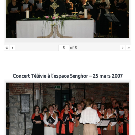
«
‹
›
»
of
5
Concert Télévie à l’espace Senghor – 25 mars 2007