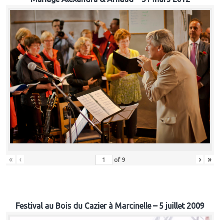
«
‹
›
»
of
9
Festival au Bois du Cazier à Marcinelle – 5 juillet 2009