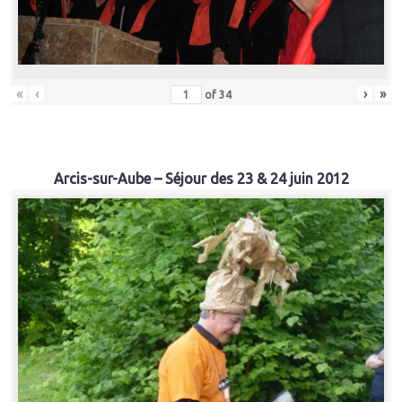
«
‹
›
»
of
34
Arcis-sur-Aube – Séjour des 23 & 24 juin 2012