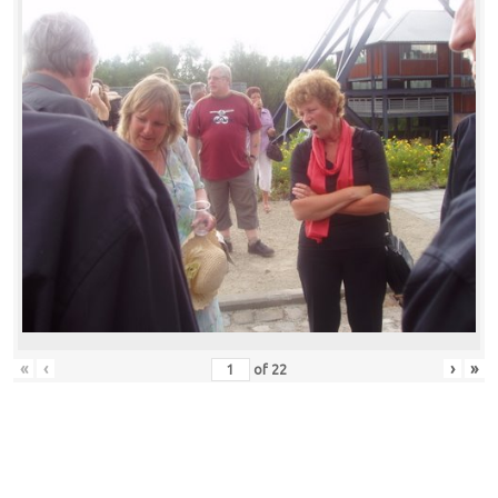
«
‹
›
»
of
22