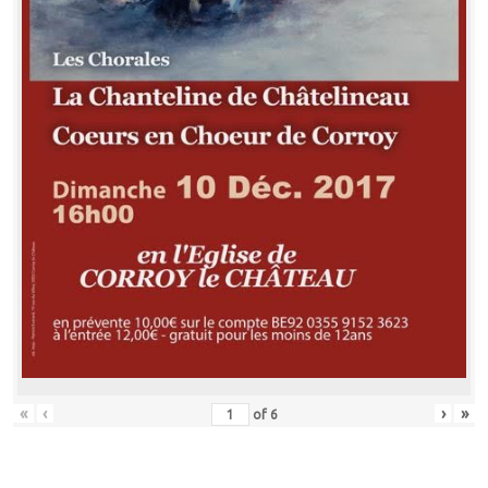
«
‹
›
»
of
6