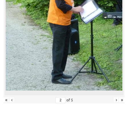
«
‹
›
»
of
5