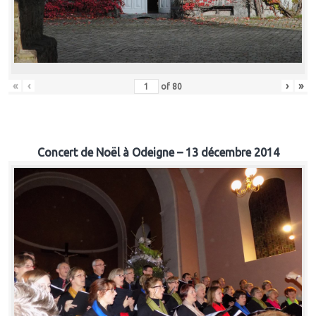
«
‹
›
»
of
80
Concert de Noël à Odeigne – 13 décembre 2014