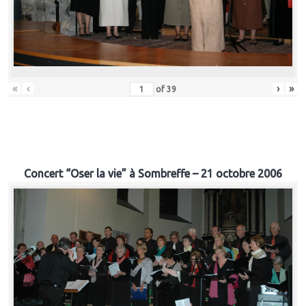
«
‹
›
»
of
39
Concert “Oser la vie” à Sombreffe – 21 octobre 2006