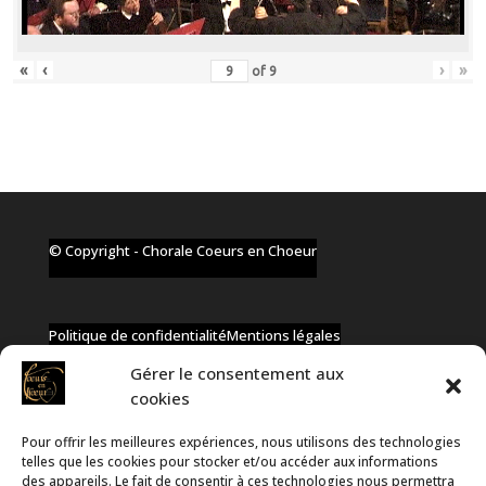
«
‹
›
»
of
9
© Copyright - Chorale Coeurs en Choeur
Politique de confidentialité
Mentions légales
Gérer le consentement aux
cookies
Pour offrir les meilleures expériences, nous utilisons des technologies
✆ +32 477 91 58 46
telles que les cookies pour stocker et/ou accéder aux informations
✉ infos@coeurs-en-choeur.be
des appareils. Le fait de consentir à ces technologies nous permettra