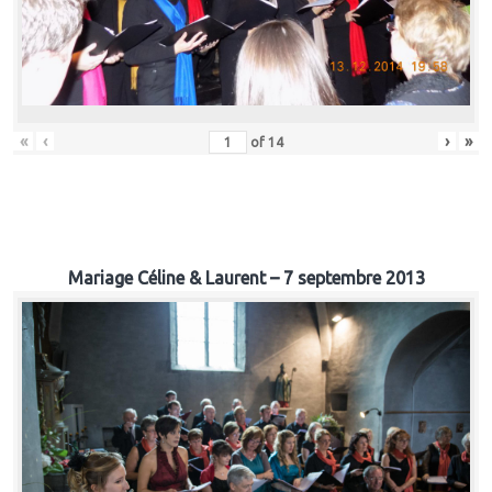
«
‹
›
»
of
14
Mariage Céline & Laurent – 7 septembre 2013