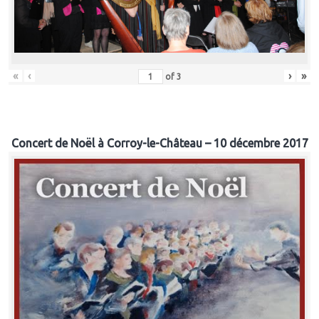
«
‹
›
»
of
3
Concert de Noël à Corroy-le-Château – 10 décembre 2017