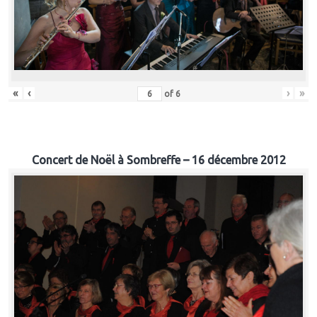
«
‹
›
»
of
6
Concert de Noël à Sombreffe – 16 décembre 2012