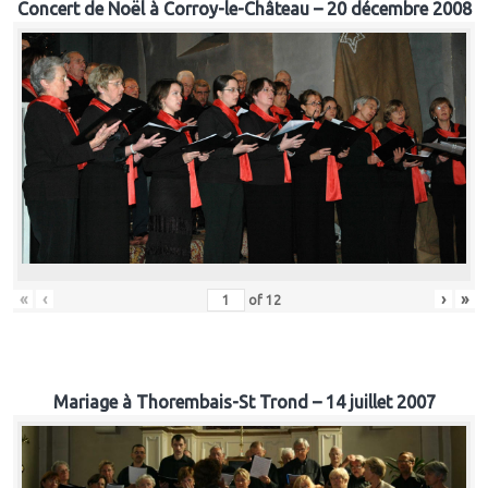
Concert de Noël à Corroy-le-Château – 20 décembre 2008
«
‹
›
»
of
12
Mariage à Thorembais-St Trond – 14 juillet 2007