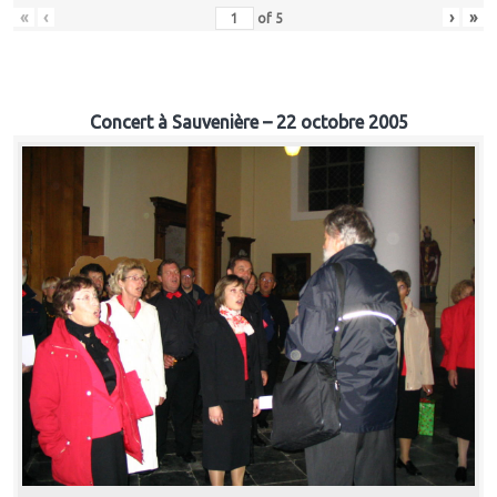
«
‹
›
»
of
5
Concert à Sauvenière – 22 octobre 2005