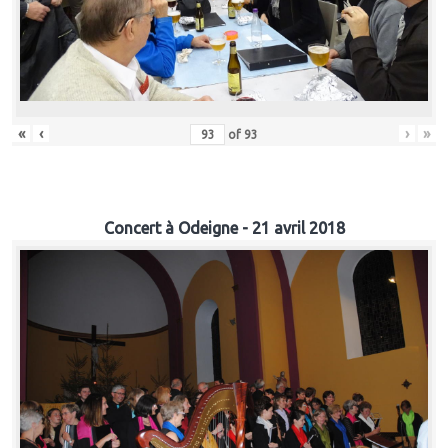
«
‹
›
»
of
93
Concert à Odeigne - 21 avril 2018