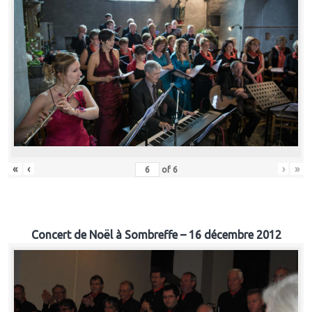
«
‹
›
»
of
6
Concert de Noël à Sombreffe – 16 décembre 2012