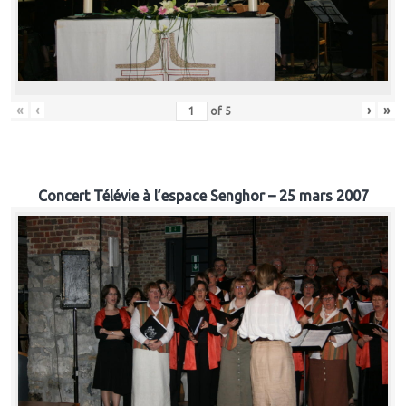
«
‹
›
»
of
5
Concert Télévie à l’espace Senghor – 25 mars 2007