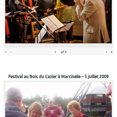
«
‹
›
»
of
9
Festival au Bois du Cazier à Marcinelle – 5 juillet 2009