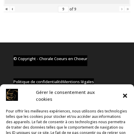
«
‹
›
»
of
9
© Copyright - Chorale Coeurs en Choeur
Politique de confidentialité
Mentions légales
Gérer le consentement aux
cookies
Pour offrir les meilleures expériences, nous utilisons des technologies
✆ +32 477 91 58 46
telles que les cookies pour stocker et/ou accéder aux informations
✉ infos@coeurs-en-choeur.be
des appareils. Le fait de consentir à ces technologies nous permettra
de traiter des données telles que le comportement de navigation ou
les ID uniques sur ce site. Le fait de ne pas consentir ou de retirer son