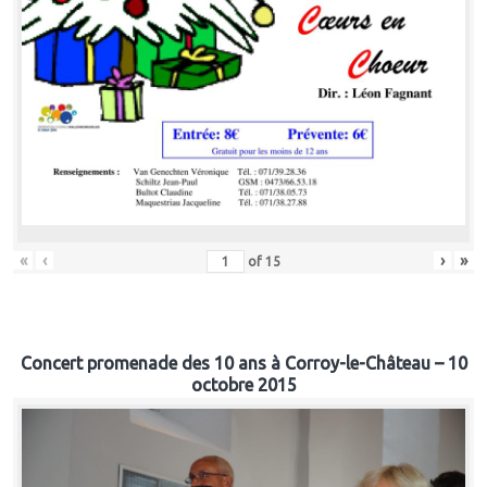
«
‹
›
»
of
15
Concert promenade des 10 ans à Corroy-le-Château – 10
octobre 2015