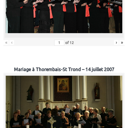
«
‹
›
»
of
12
Mariage à Thorembais-St Trond – 14 juillet 2007