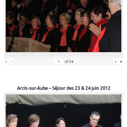
«
‹
›
»
of
34
Arcis-sur-Aube – Séjour des 23 & 24 juin 2012