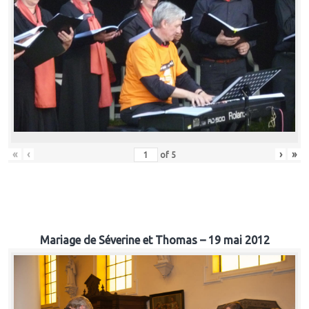
«
‹
›
»
of
5
Mariage de Séverine et Thomas – 19 mai 2012