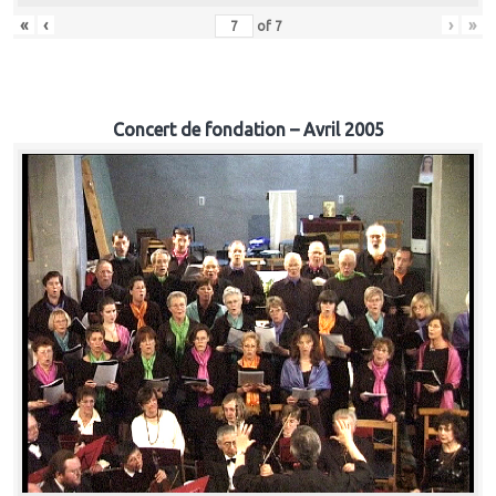
«
‹
›
»
of
7
Concert de fondation – Avril 2005