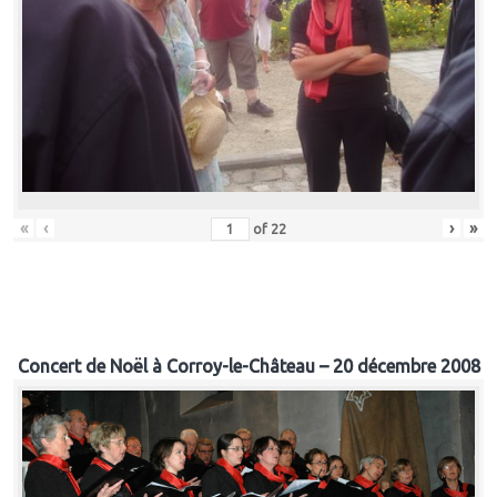
«
‹
›
»
of
22
Concert de Noël à Corroy-le-Château – 20 décembre 2008