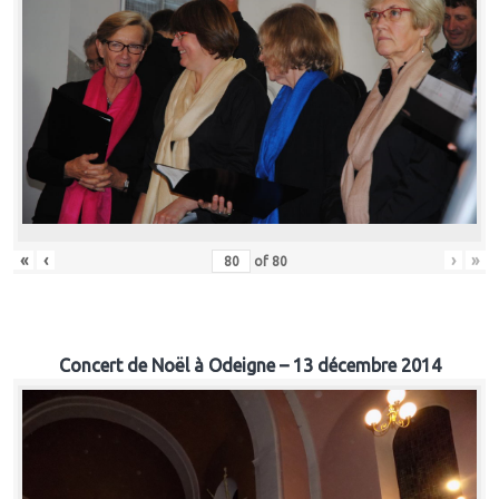
«
‹
›
»
of
80
Concert de Noël à Odeigne – 13 décembre 2014