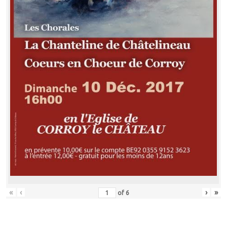
«
‹
›
»
of
6