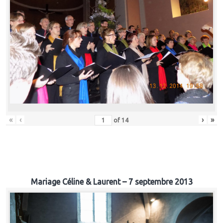
«
‹
›
»
of
14
Mariage Céline & Laurent – 7 septembre 2013