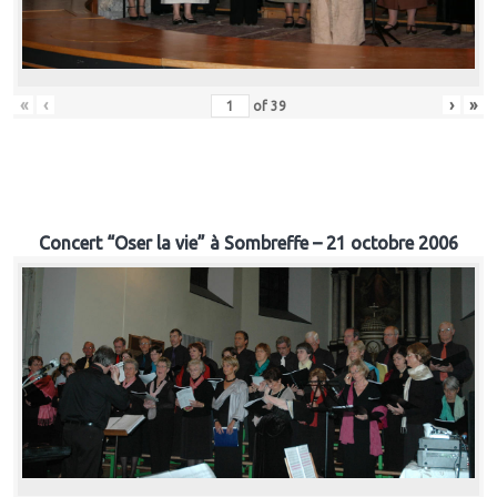
«
‹
›
»
of
39
Concert “Oser la vie” à Sombreffe – 21 octobre 2006