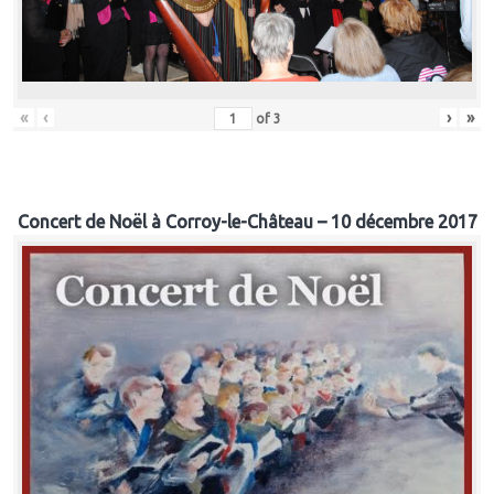
«
‹
›
»
of
3
Concert de Noël à Corroy-le-Château – 10 décembre 2017