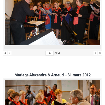
«
‹
›
»
of
4
Mariage Alexandra & Arnaud – 31 mars 2012