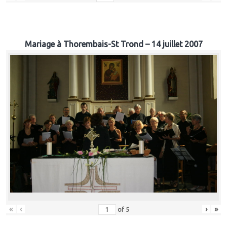
Mariage à Thorembais-St Trond – 14 juillet 2007
«
‹
›
»
of
5