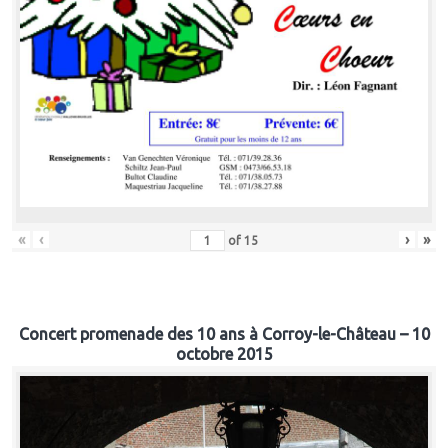
«
‹
›
»
of
15
Concert promenade des 10 ans à Corroy-le-Château – 10
octobre 2015