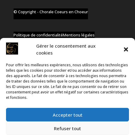
© Copyright - Chorale Coeurs en Choeur
Politique de confidentialité
Mentions légales
Gérer le consentement aux
cookies
Pour offrir les meilleures expériences, nous utilisons des technologies
✆ +32 477 91 58 46
telles que les cookies pour stocker et/ou accéder aux informations
✉ infos@coeurs-en-choeur.be
des appareils. Le fait de consentir à ces technologies nous permettra
de traiter des données telles que le comportement de navigation ou
les ID uniques sur ce site. Le fait de ne pas consentir ou de retirer son
consentement peut avoir un effet négatif sur certaines caractéristiques
Toute proposition de partenariat en développement sera
et fonctions.
rejetée, qu'elle soit faite par téléphone ou par message !
Accepter tout
Refuser tout