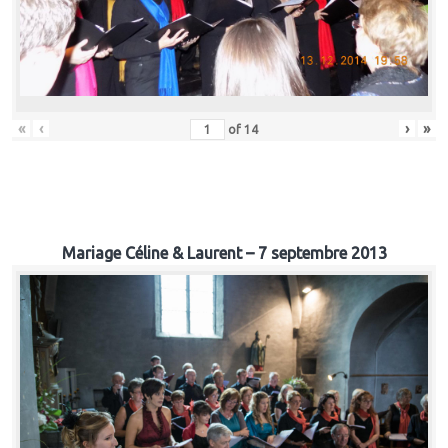
«
‹
›
»
of
14
Mariage Céline & Laurent – 7 septembre 2013