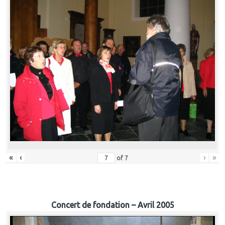
«
‹
›
»
of
7
Concert de fondation – Avril 2005