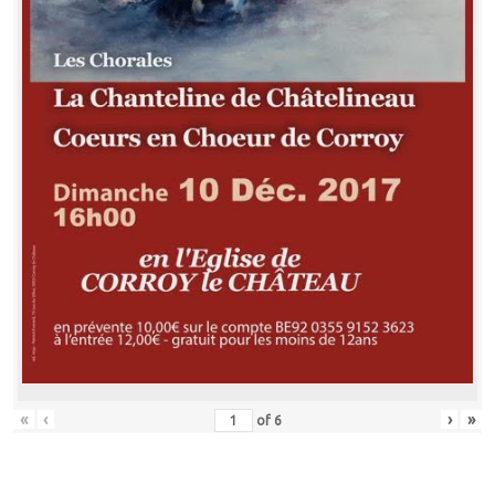
«
‹
›
»
of
6