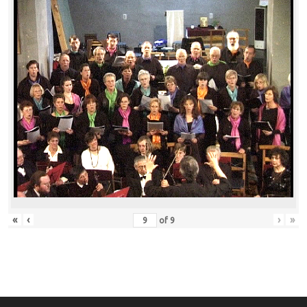
«
‹
›
»
of
9