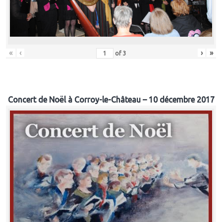
«
‹
›
»
of
3
Concert de Noël à Corroy-le-Château – 10 décembre 2017