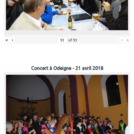
«
‹
›
»
of
93
Concert à Odeigne - 21 avril 2018