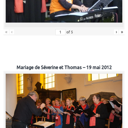
«
‹
›
»
of
5
Mariage de Séverine et Thomas – 19 mai 2012