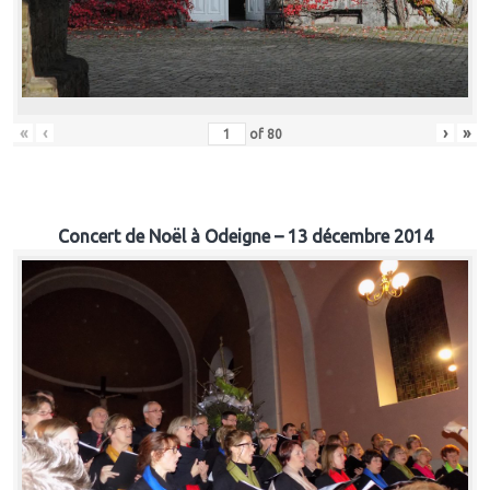
«
‹
›
»
of
80
Concert de Noël à Odeigne – 13 décembre 2014