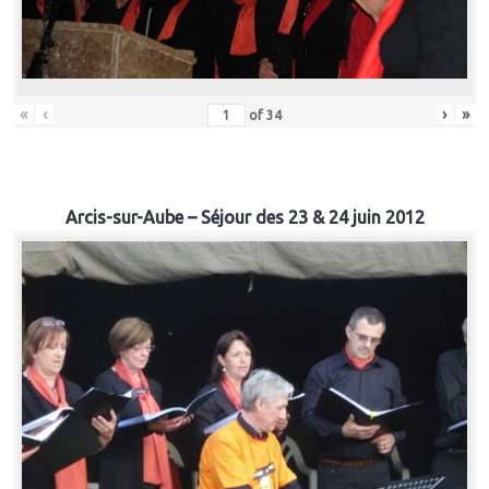
«
‹
›
»
of
34
Arcis-sur-Aube – Séjour des 23 & 24 juin 2012