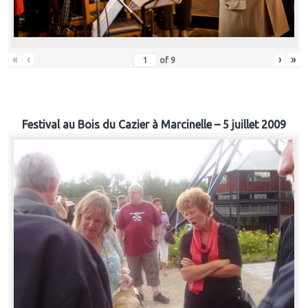
«
‹
›
»
of
9
Festival au Bois du Cazier à Marcinelle – 5 juillet 2009