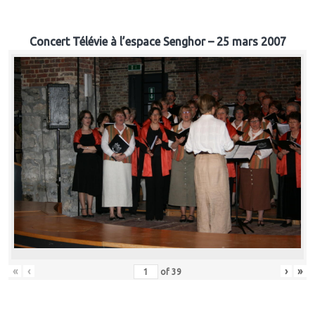
Concert Télévie à l’espace Senghor – 25 mars 2007
«
‹
›
»
of
39