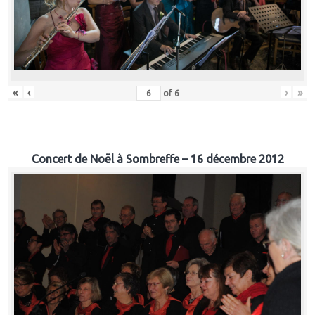
«
‹
›
»
of
6
Concert de Noël à Sombreffe – 16 décembre 2012