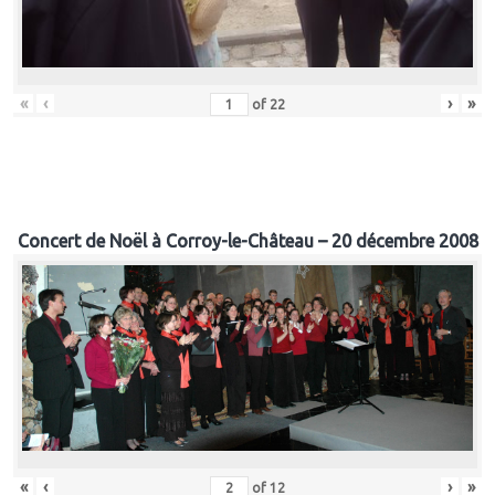
«
‹
›
»
of
22
Concert de Noël à Corroy-le-Château – 20 décembre 2008
«
‹
›
»
of
12