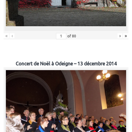
«
‹
›
»
of
80
Concert de Noël à Odeigne – 13 décembre 2014