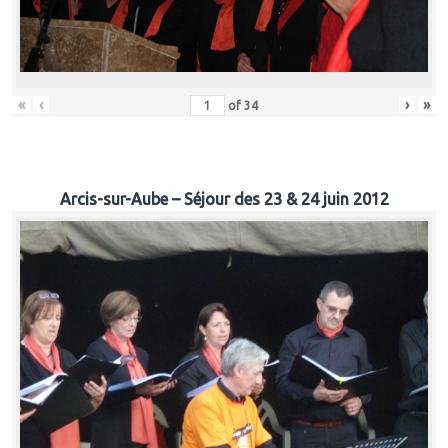
«
‹
›
»
of
34
Arcis-sur-Aube – Séjour des 23 & 24 juin 2012