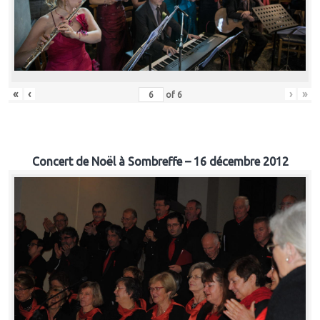
«
‹
›
»
of
6
Concert de Noël à Sombreffe – 16 décembre 2012