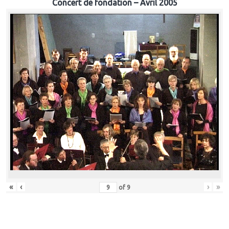
Concert de fondation – Avril 2005
«
‹
›
»
of
9