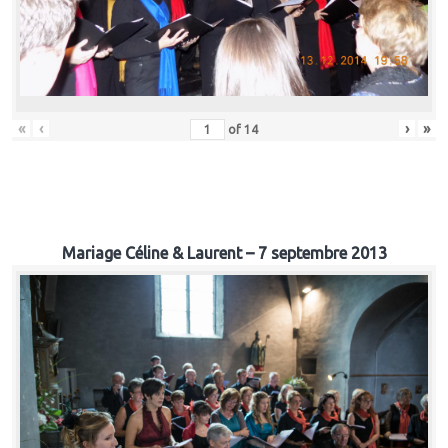
«
‹
›
»
of
14
Mariage Céline & Laurent – 7 septembre 2013