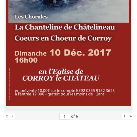
«
‹
›
»
of
6