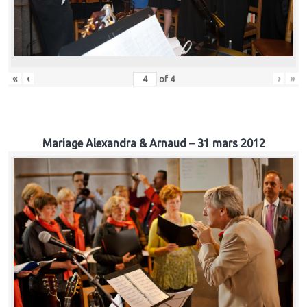
«
‹
›
»
of
4
Mariage Alexandra & Arnaud – 31 mars 2012