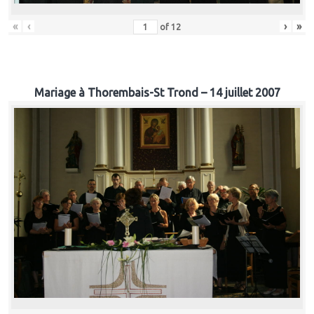
«
‹
›
»
of
12
Mariage à Thorembais-St Trond – 14 juillet 2007