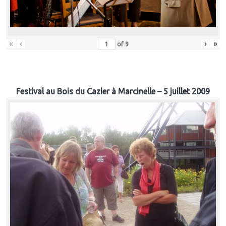
«
‹
›
»
of
9
Festival au Bois du Cazier à Marcinelle – 5 juillet 2009