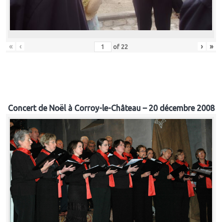
«
‹
›
»
of
22
Concert de Noël à Corroy-le-Château – 20 décembre 2008