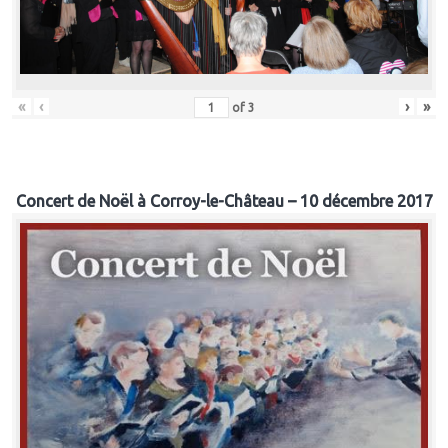
«
‹
›
»
of
3
Concert de Noël à Corroy-le-Château – 10 décembre 2017