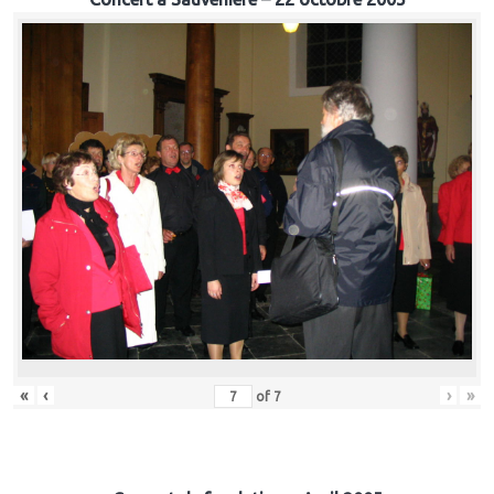
«
‹
›
»
of
7