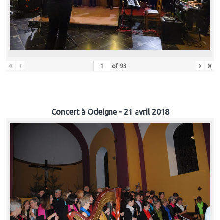
«
‹
›
»
of
93
Concert à Odeigne - 21 avril 2018