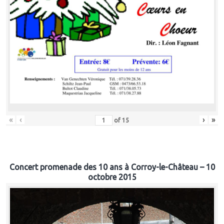
«
‹
›
»
of
15
Concert promenade des 10 ans à Corroy-le-Château – 10
octobre 2015