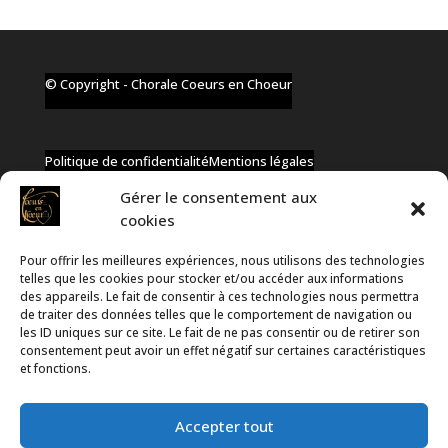
© Copyright - Chorale Coeurs en Choeur
Politique de confidentialité
Mentions légales
Gérer le consentement aux
cookies
Pour offrir les meilleures expériences, nous utilisons des technologies
✆ +32 477 91 58 46
telles que les cookies pour stocker et/ou accéder aux informations
✉ infos@coeurs-en-choeur.be
des appareils. Le fait de consentir à ces technologies nous permettra
de traiter des données telles que le comportement de navigation ou
les ID uniques sur ce site. Le fait de ne pas consentir ou de retirer son
consentement peut avoir un effet négatif sur certaines caractéristiques
Toute proposition de partenariat en développement sera
et fonctions.
rejetée, qu'elle soit faite par téléphone ou par message !
Accepter tout