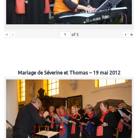
«
‹
›
»
of
5
Mariage de Séverine et Thomas – 19 mai 2012