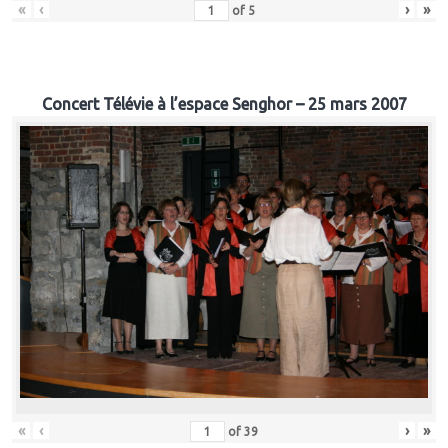
«
‹
›
»
of
5
Concert Télévie à l’espace Senghor – 25 mars 2007
«
‹
›
»
of
39