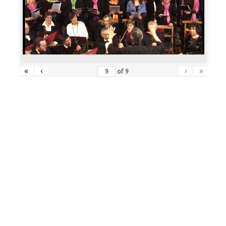
«
‹
›
»
of
9