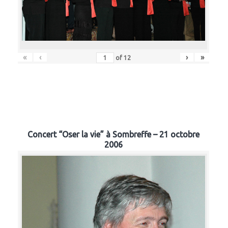
«
‹
›
»
of
12
Concert “Oser la vie” à Sombreffe – 21 octobre
2006