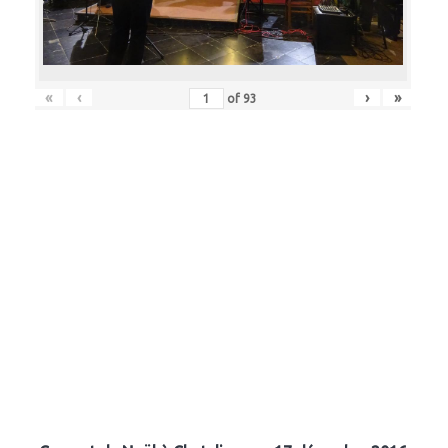
«
‹
›
»
of
93