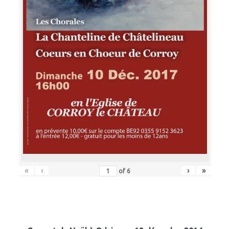
«
‹
›
»
of
6