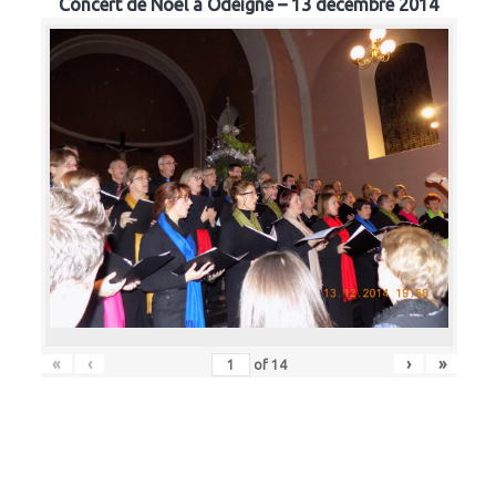
Concert de Noël à Odeigne – 13 décembre 2014
«
‹
›
»
of
14