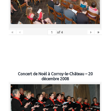
«
‹
›
»
of
4
Concert de Noël à Corroy-le-Château – 20
décembre 2008