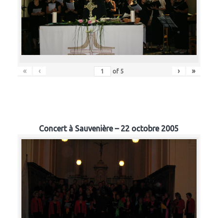
«
‹
›
»
of
5
Concert à Sauvenière – 22 octobre 2005