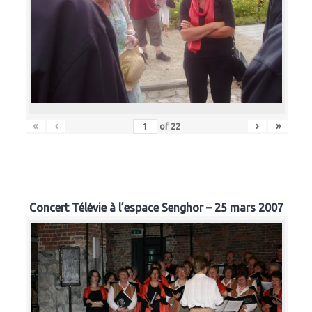
«
‹
›
»
of
22
Concert Télévie à l’espace Senghor – 25 mars 2007