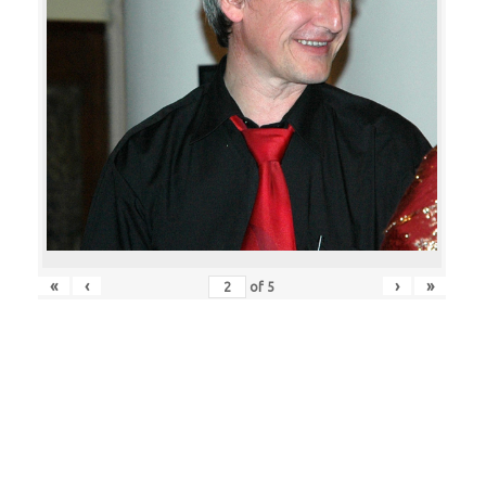
«
‹
›
»
of
5