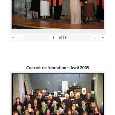
«
‹
›
»
of
39
Concert de fondation – Avril 2005