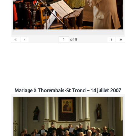
«
‹
›
»
of
9
Mariage à Thorembais-St Trond – 14 juillet 2007