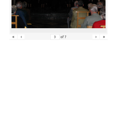
«
‹
›
»
of
7