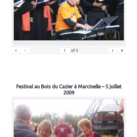
«
‹
›
»
of
5
Festival au Bois du Cazier à Marcinelle – 5 juillet
2009