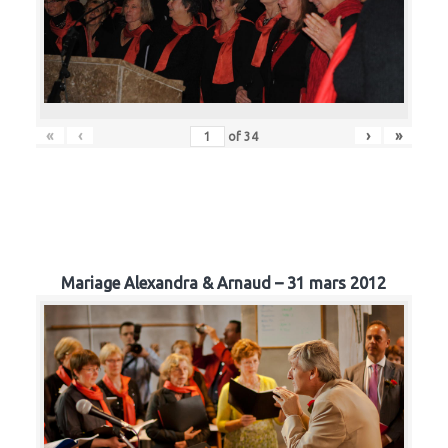
«
‹
›
»
of
34
Mariage Alexandra & Arnaud – 31 mars 2012