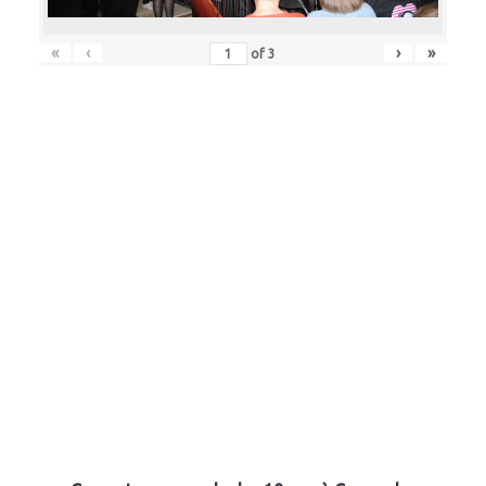
«
‹
›
»
of
3