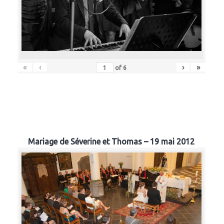
«
‹
›
»
of
6
Mariage de Séverine et Thomas – 19 mai 2012