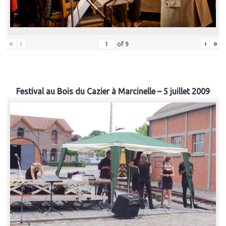
«
‹
›
»
of
9
Festival au Bois du Cazier à Marcinelle – 5 juillet 2009