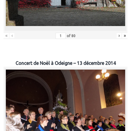
«
‹
›
»
of
80
Concert de Noël à Odeigne – 13 décembre 2014