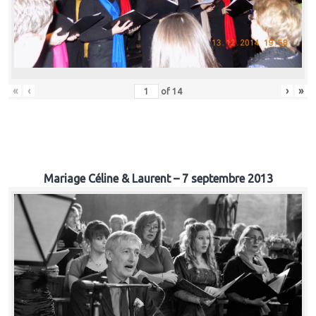
«
‹
›
»
of
14
Mariage Céline & Laurent – 7 septembre 2013