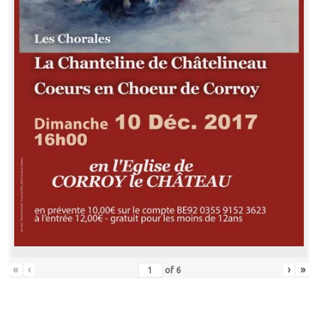
«
‹
›
»
of
6