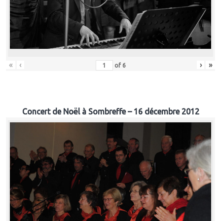
«
‹
›
»
of
6
Concert de Noël à Sombreffe – 16 décembre 2012