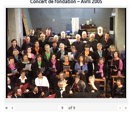
Concert de fondation – Avril 2005
«
‹
›
»
of
9