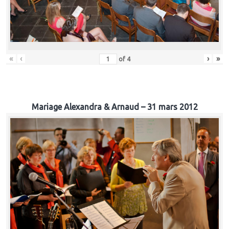
«
‹
›
»
of
4
Mariage Alexandra & Arnaud – 31 mars 2012