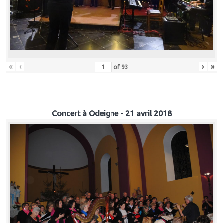
«
‹
›
»
of
93
Concert à Odeigne - 21 avril 2018