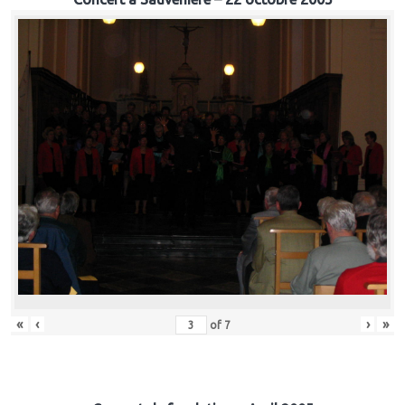
«
‹
›
»
of
7