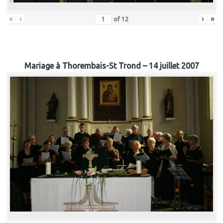
«
‹
›
»
of
12
Mariage à Thorembais-St Trond – 14 juillet 2007