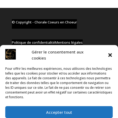
© Copyright - Chorale Coeurs en Choeur
Politique de confidentialité
Mentions légales
Gérer le consentement aux
cookies
Pour offrir les meilleures expériences, nous utilisons des technologies
✆ +32 477 91 58 46
telles que les cookies pour stocker et/ou accéder aux informations
✉ infos@coeurs-en-choeur.be
des appareils. Le fait de consentir à ces technologies nous permettra
de traiter des données telles que le comportement de navigation ou
les ID uniques sur ce site. Le fait de ne pas consentir ou de retirer son
consentement peut avoir un effet négatif sur certaines caractéristiques
Toute proposition de partenariat en développement sera
et fonctions.
rejetée, qu'elle soit faite par téléphone ou par message !
Accepter tout