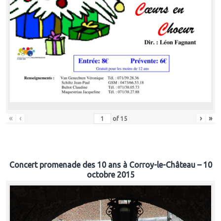
«
‹
›
»
of
15
Concert promenade des 10 ans à Corroy-le-Château – 10
octobre 2015