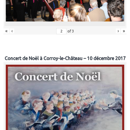
«
‹
›
»
of
3
Concert de Noël à Corroy-le-Château – 10 décembre 2017