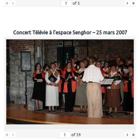
«
‹
›
»
of
5
Concert Télévie à l’espace Senghor – 25 mars 2007
«
‹
›
»
of
39