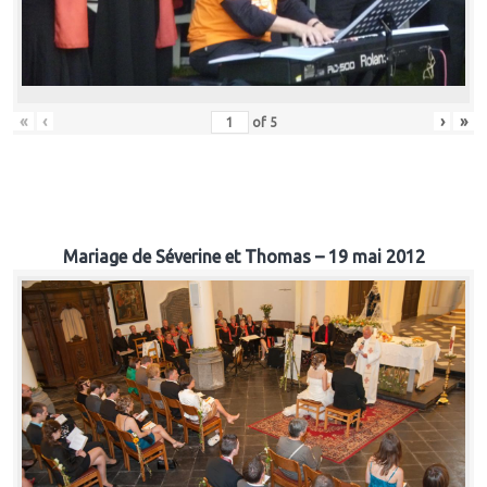
«
‹
›
»
of
5
Mariage de Séverine et Thomas – 19 mai 2012