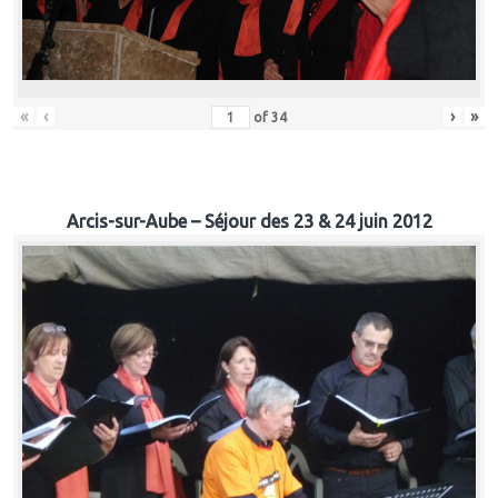
«
‹
›
»
of
34
Arcis-sur-Aube – Séjour des 23 & 24 juin 2012