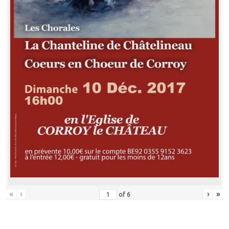
«
‹
›
»
of
6