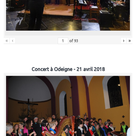
«
‹
›
»
of
93
Concert à Odeigne - 21 avril 2018