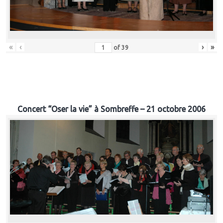
«
‹
›
»
of
39
Concert “Oser la vie” à Sombreffe – 21 octobre 2006