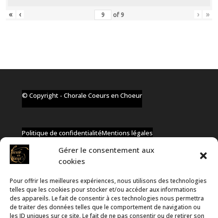
«
‹
›
»
of
9
© Copyright - Chorale Coeurs en Choeur
Politique de confidentialité
Mentions légales
Gérer le consentement aux
cookies
Pour offrir les meilleures expériences, nous utilisons des technologies
✆ +32 477 91 58 46
telles que les cookies pour stocker et/ou accéder aux informations
✉ infos@coeurs-en-choeur.be
des appareils. Le fait de consentir à ces technologies nous permettra
de traiter des données telles que le comportement de navigation ou
les ID uniques sur ce site. Le fait de ne pas consentir ou de retirer son