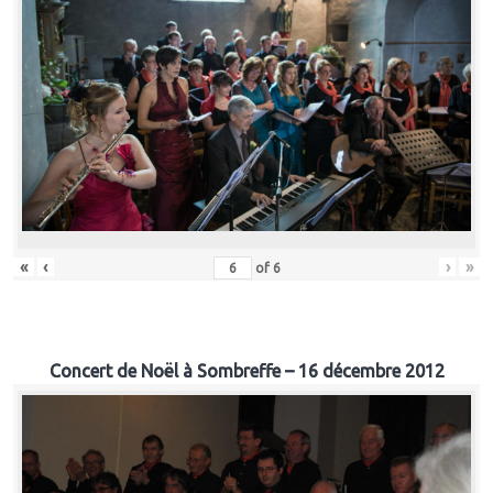
«
‹
›
»
of
6
Concert de Noël à Sombreffe – 16 décembre 2012