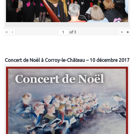
«
‹
›
»
of
3
Concert de Noël à Corroy-le-Château – 10 décembre 2017