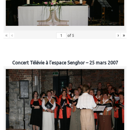
«
‹
›
»
of
5
Concert Télévie à l’espace Senghor – 25 mars 2007