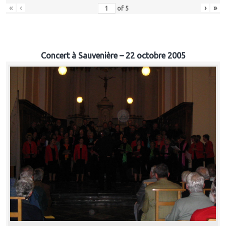
«
‹
›
»
of
5
Concert à Sauvenière – 22 octobre 2005