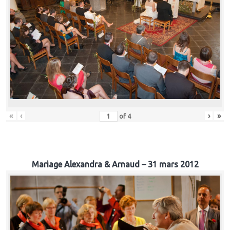
«
‹
›
»
of
4
Mariage Alexandra & Arnaud – 31 mars 2012