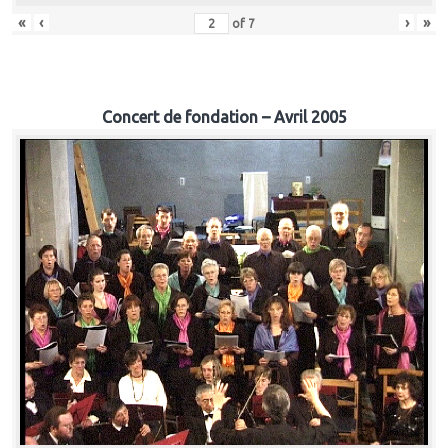
«
‹
›
»
of
7
Concert de fondation – Avril 2005