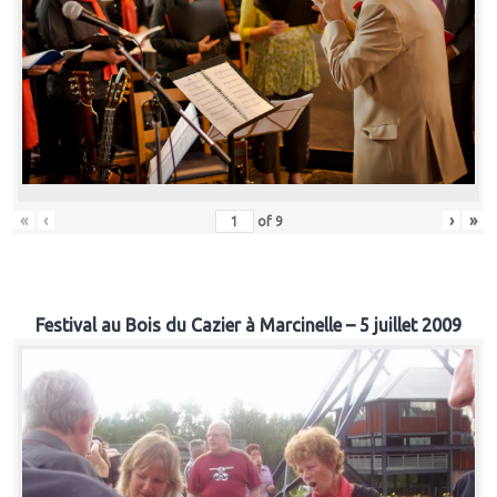
«
‹
›
»
of
9
Festival au Bois du Cazier à Marcinelle – 5 juillet 2009