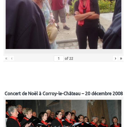
«
‹
›
»
of
22
Concert de Noël à Corroy-le-Château – 20 décembre 2008