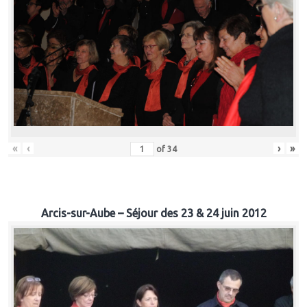
«
‹
›
»
of
34
Arcis-sur-Aube – Séjour des 23 & 24 juin 2012