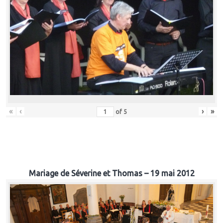
«
‹
›
»
of
5
Mariage de Séverine et Thomas – 19 mai 2012