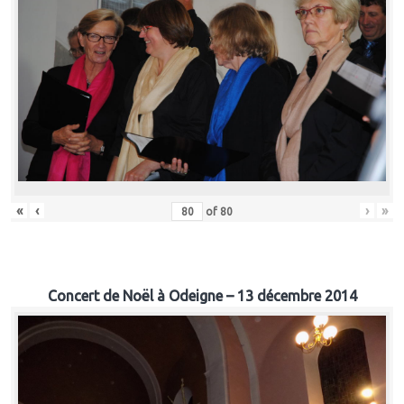
«
‹
›
»
of
80
Concert de Noël à Odeigne – 13 décembre 2014