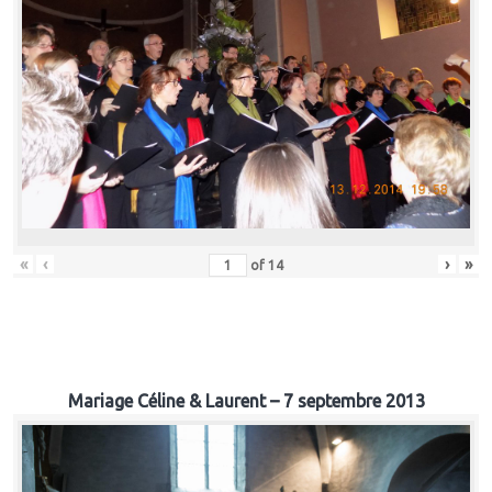
«
‹
›
»
of
14
Mariage Céline & Laurent – 7 septembre 2013