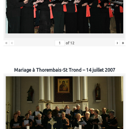
«
‹
›
»
of
12
Mariage à Thorembais-St Trond – 14 juillet 2007