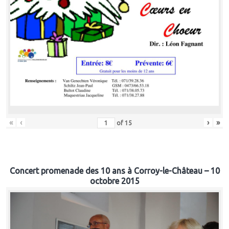
«
‹
›
»
of
15
Concert promenade des 10 ans à Corroy-le-Château – 10
octobre 2015