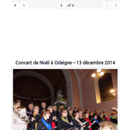
«
‹
›
»
of
6
Concert de Noël à Odeigne – 13 décembre 2014