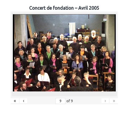
Concert de fondation – Avril 2005
«
‹
›
»
of
9