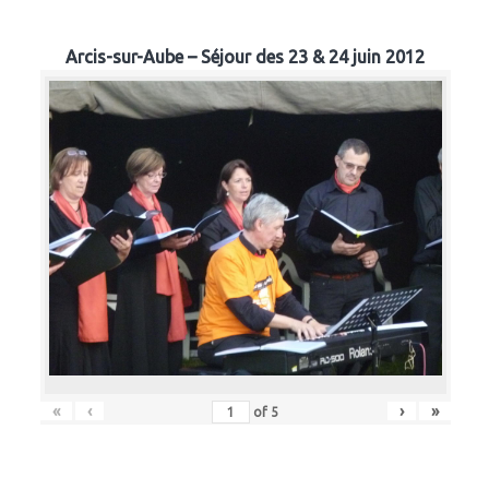
Arcis-sur-Aube – Séjour des 23 & 24 juin 2012
«
‹
›
»
of
5