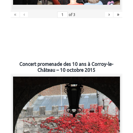
«
‹
›
»
of
3
Concert promenade des 10 ans à Corroy-le-
Château – 10 octobre 2015