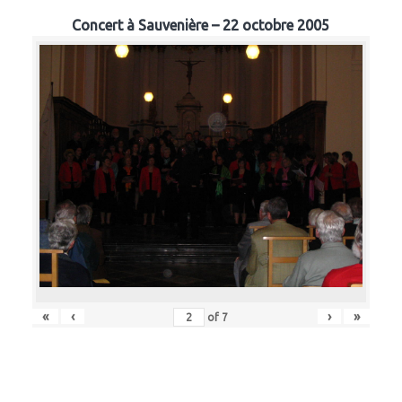
Concert à Sauvenière – 22 octobre 2005
«
‹
›
»
of
7