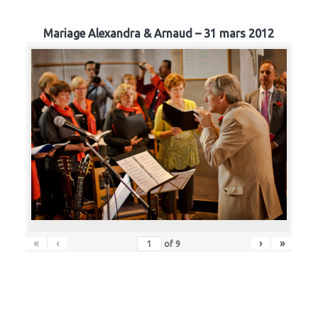
Mariage Alexandra & Arnaud – 31 mars 2012
«
‹
›
»
of
9