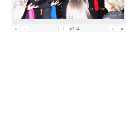
«
‹
›
»
of
14