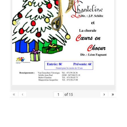
«
‹
›
»
of
15