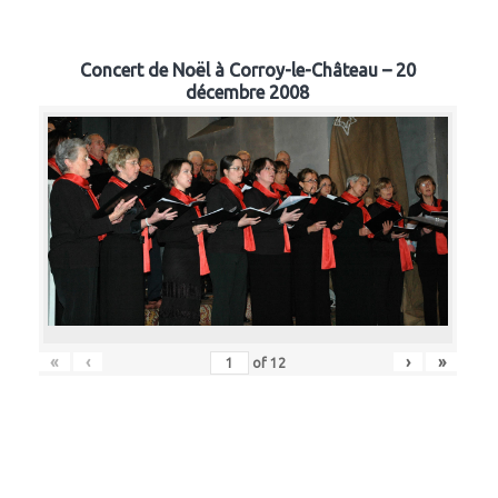
Concert de Noël à Corroy-le-Château – 20
décembre 2008
«
‹
›
»
of
12