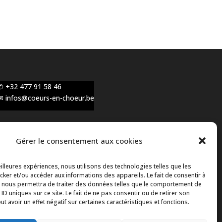
✆ +32 477 91 58 46
✉ infos@coeurs-en-choeur.be
Gérer le consentement aux cookies
Toute proposition de partenariat en
développement sera rejetée, qu'elle soit faite par
eilleures expériences, nous utilisons des technologies telles que les
téléphone ou par message !
ker et/ou accéder aux informations des appareils. Le fait de consentir à
 nous permettra de traiter des données telles que le comportement de
 ID uniques sur ce site. Le fait de ne pas consentir ou de retirer son
 avoir un effet négatif sur certaines caractéristiques et fonctions.