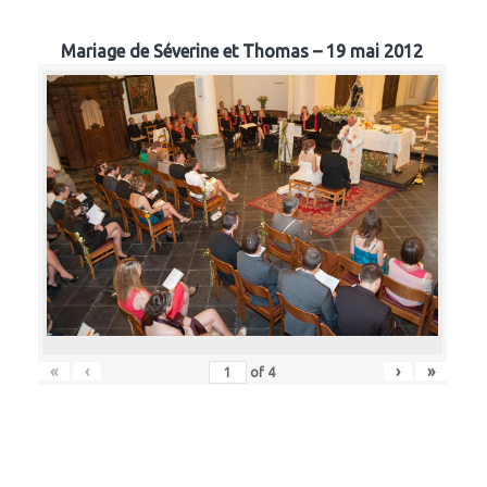
Mariage de Séverine et Thomas – 19 mai 2012
«
‹
›
»
of
4