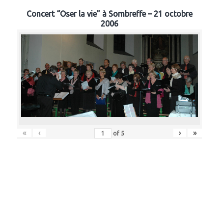
Concert “Oser la vie” à Sombreffe – 21 octobre
2006
«
‹
›
»
of
5