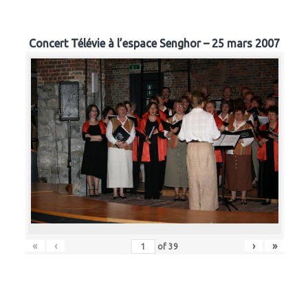
Concert Télévie à l’espace Senghor – 25 mars 2007
«
‹
›
»
of
39