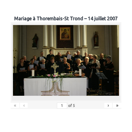
Mariage à Thorembais-St Trond – 14 juillet 2007
«
‹
›
»
of
5