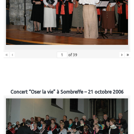
«
‹
›
»
of
39
Concert “Oser la vie” à Sombreffe – 21 octobre 2006