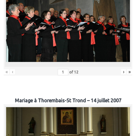
«
‹
›
»
of
12
Mariage à Thorembais-St Trond – 14 juillet 2007