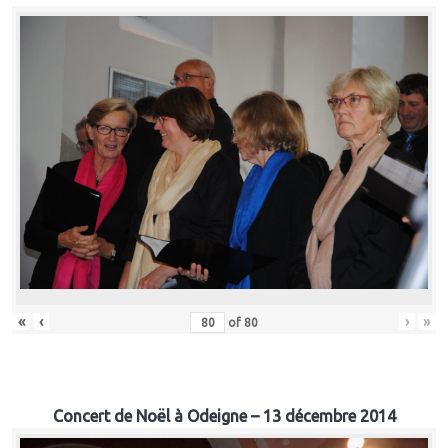
«
‹
›
»
of
80
Concert de Noël à Odeigne – 13 décembre 2014