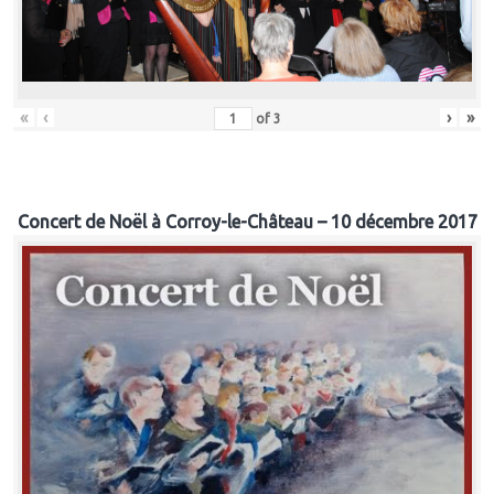
«
‹
›
»
of
3
Concert de Noël à Corroy-le-Château – 10 décembre 2017