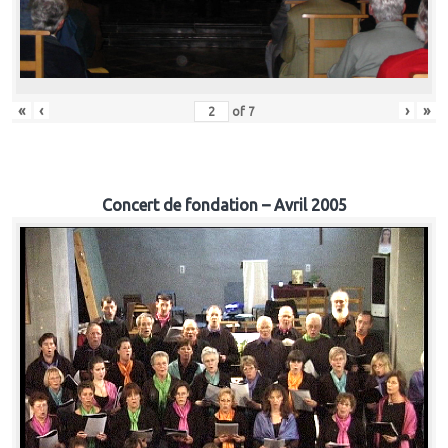
«
‹
›
»
of
7
Concert de fondation – Avril 2005