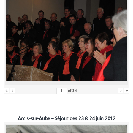
«
‹
›
»
of
34
Arcis-sur-Aube – Séjour des 23 & 24 juin 2012