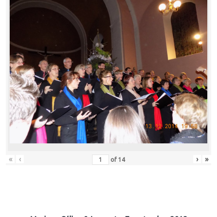
«
‹
›
»
of
14