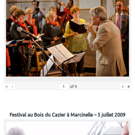
«
‹
›
»
of
9
Festival au Bois du Cazier à Marcinelle – 5 juillet 2009