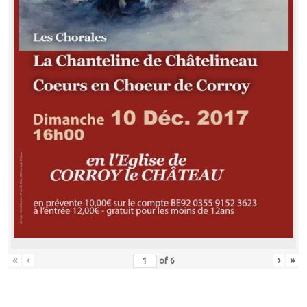
«
‹
›
»
of
6