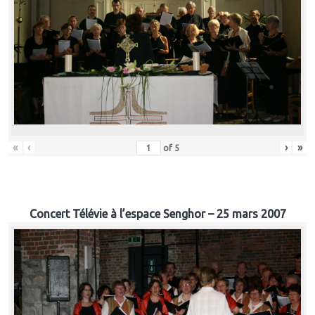
«
‹
›
»
of
5
Concert Télévie à l’espace Senghor – 25 mars 2007