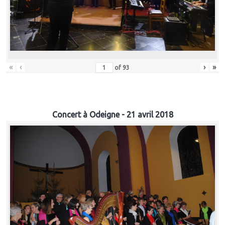
«
‹
›
»
of
93
Concert à Odeigne - 21 avril 2018