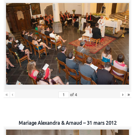
«
‹
›
»
of
4
Mariage Alexandra & Arnaud – 31 mars 2012