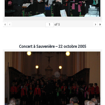
«
‹
›
»
of
5
Concert à Sauvenière – 22 octobre 2005