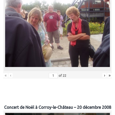
«
‹
›
»
of
22
Concert de Noël à Corroy-le-Château – 20 décembre 2008