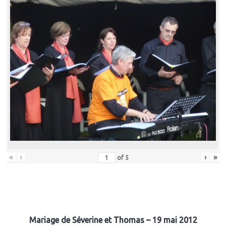
«
‹
›
»
of
5
Mariage de Séverine et Thomas – 19 mai 2012