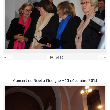
«
‹
›
»
of
80
Concert de Noël à Odeigne – 13 décembre 2014