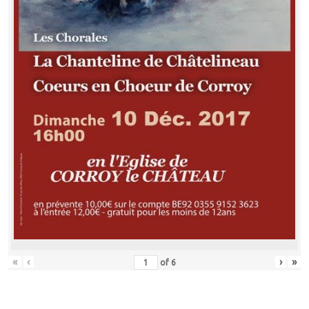
«
‹
›
»
of
6