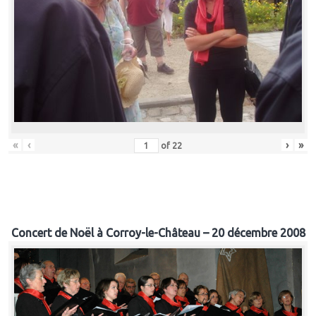
«
‹
›
»
of
22
Concert de Noël à Corroy-le-Château – 20 décembre 2008