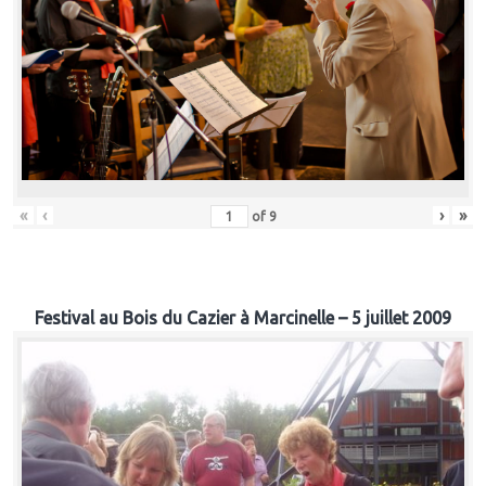
«
‹
›
»
of
9
Festival au Bois du Cazier à Marcinelle – 5 juillet 2009