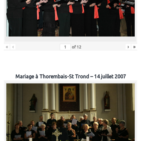
«
‹
›
»
of
12
Mariage à Thorembais-St Trond – 14 juillet 2007