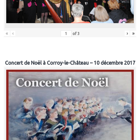
«
‹
›
»
of
3
Concert de Noël à Corroy-le-Château – 10 décembre 2017