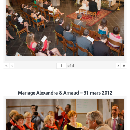
«
‹
›
»
of
4
Mariage Alexandra & Arnaud – 31 mars 2012