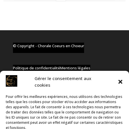
© Copyright - Chorale Coeurs en Choeur
Politique de confidentialité
Mentions légales
Gérer le consentement aux
cookies
Pour offrir les meilleures expériences, nous utilisons des technologies
✆ +32 477 91 58 46
telles que les cookies pour stocker et/ou accéder aux informations
✉ infos@coeurs-en-choeur.be
des appareils. Le fait de consentir à ces technologies nous permettra
de traiter des données telles que le comportement de navigation ou
les ID uniques sur ce site. Le fait de ne pas consentir ou de retirer son
consentement peut avoir un effet négatif sur certaines caractéristiques
Toute proposition de partenariat en développement sera
et fonctions.