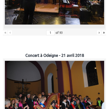
«
‹
›
»
of
93
Concert à Odeigne - 21 avril 2018