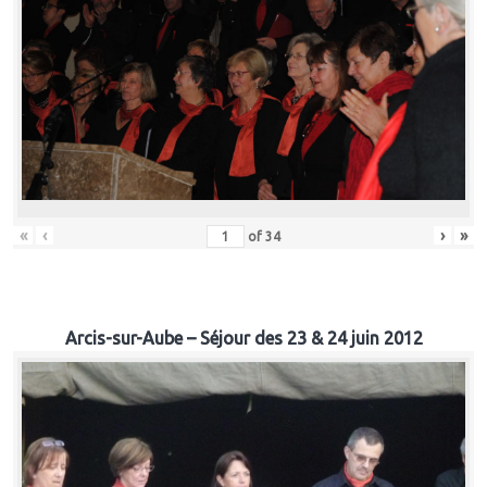
«
‹
›
»
of
34
Arcis-sur-Aube – Séjour des 23 & 24 juin 2012