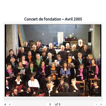
Concert de fondation – Avril 2005
«
‹
›
»
of
9