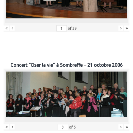
«
‹
›
»
of
39
Concert “Oser la vie” à Sombreffe – 21 octobre 2006
«
‹
›
»
of
5