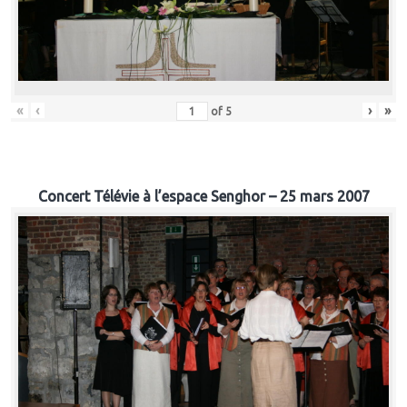
«
‹
›
»
of
5
Concert Télévie à l’espace Senghor – 25 mars 2007