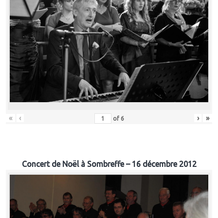
«
‹
›
»
of
6
Concert de Noël à Sombreffe – 16 décembre 2012