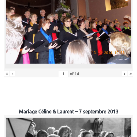
«
‹
›
»
of
14
Mariage Céline & Laurent – 7 septembre 2013