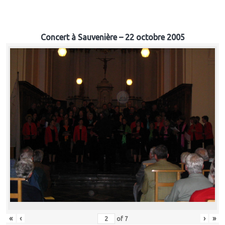
Concert à Sauvenière – 22 octobre 2005
«
‹
›
»
of
7