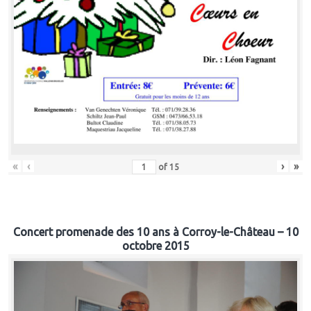
«
‹
›
»
of
15
Concert promenade des 10 ans à Corroy-le-Château – 10
octobre 2015