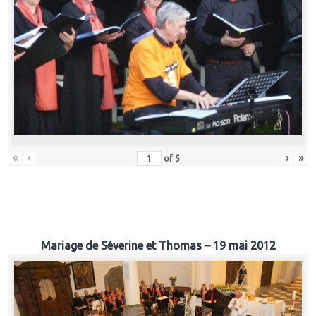
«
‹
›
»
of
5
Mariage de Séverine et Thomas – 19 mai 2012