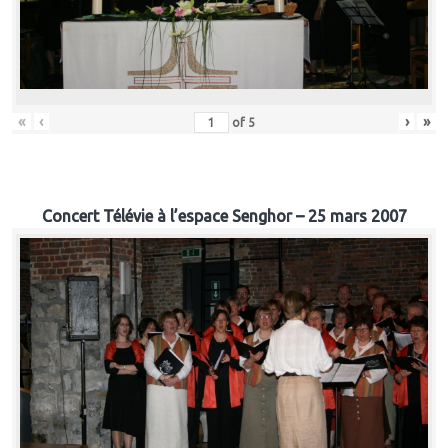
«
‹
›
»
of
5
Concert Télévie à l’espace Senghor – 25 mars 2007