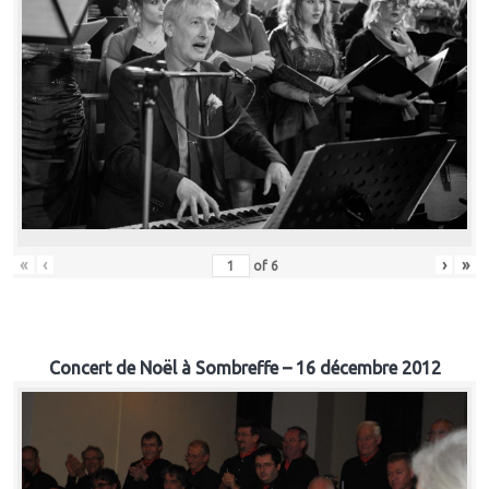
«
‹
›
»
of
6
Concert de Noël à Sombreffe – 16 décembre 2012