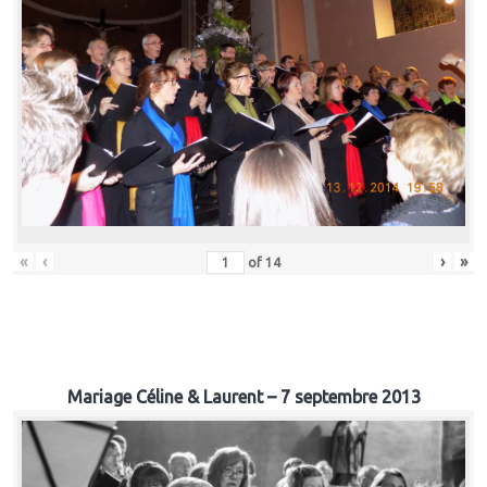
«
‹
›
»
of
14
Mariage Céline & Laurent – 7 septembre 2013