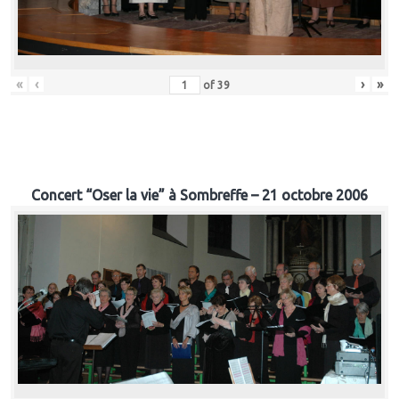
«
‹
›
»
of
39
Concert “Oser la vie” à Sombreffe – 21 octobre 2006