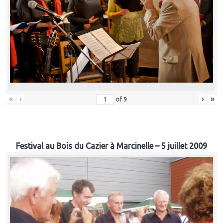
«
‹
›
»
of
9
Festival au Bois du Cazier à Marcinelle – 5 juillet 2009