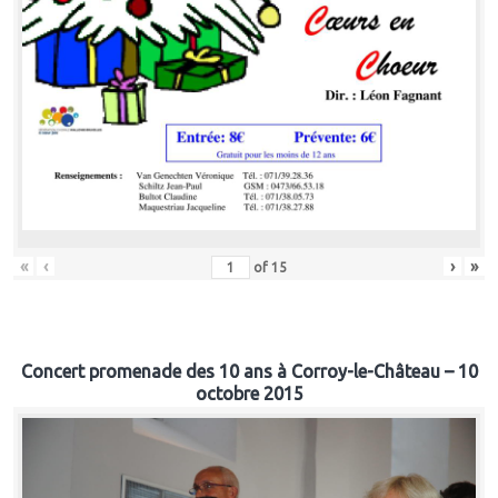
«
‹
›
»
of
15
Concert promenade des 10 ans à Corroy-le-Château – 10
octobre 2015