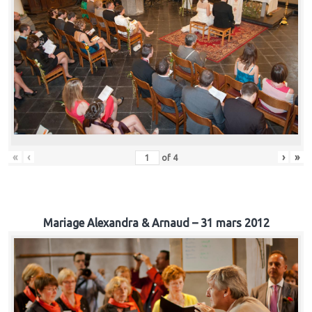
«
‹
›
»
of
4
Mariage Alexandra & Arnaud – 31 mars 2012