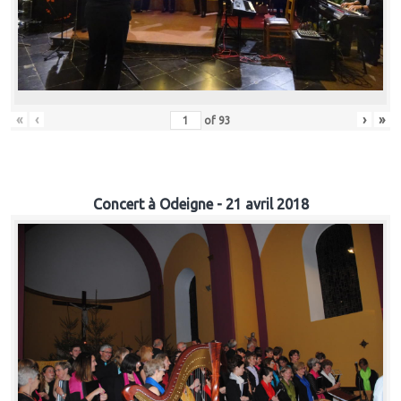
«
‹
›
»
of
93
Concert à Odeigne - 21 avril 2018