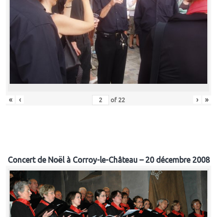
«
‹
›
»
of
22
Concert de Noël à Corroy-le-Château – 20 décembre 2008