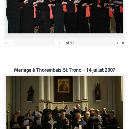
«
‹
›
»
of
12
Mariage à Thorembais-St Trond – 14 juillet 2007