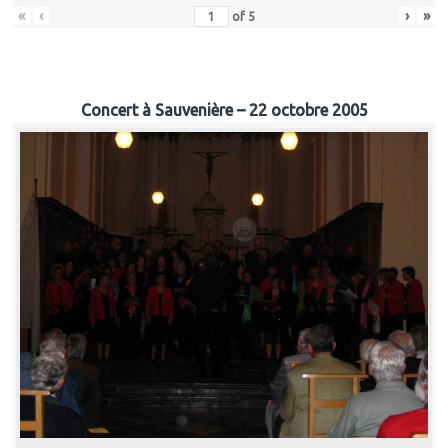
«
‹
›
»
of
5
Concert à Sauvenière – 22 octobre 2005