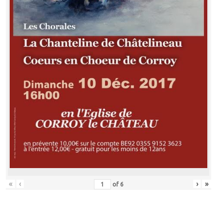
«
‹
›
»
of
6