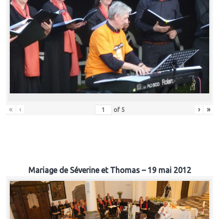
«
‹
›
»
of
5
Mariage de Séverine et Thomas – 19 mai 2012