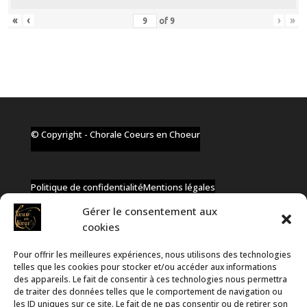
«
‹
›
»
of
9
© Copyright - Chorale Coeurs en Choeur
Politique de confidentialité
Mentions légales
Gérer le consentement aux
cookies
Pour offrir les meilleures expériences, nous utilisons des technologies
✆ +32 477 91 58 46
telles que les cookies pour stocker et/ou accéder aux informations
✉ infos@coeurs-en-choeur.be
des appareils. Le fait de consentir à ces technologies nous permettra
de traiter des données telles que le comportement de navigation ou
les ID uniques sur ce site. Le fait de ne pas consentir ou de retirer son