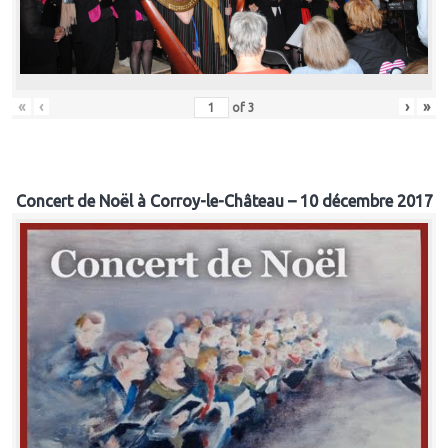
«
‹
›
»
of
3
Concert de Noël à Corroy-le-Château – 10 décembre 2017