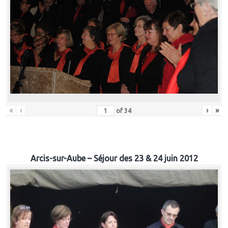
«
‹
›
»
of
34
Arcis-sur-Aube – Séjour des 23 & 24 juin 2012