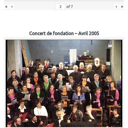
«
‹
›
»
of
7
Concert de fondation – Avril 2005