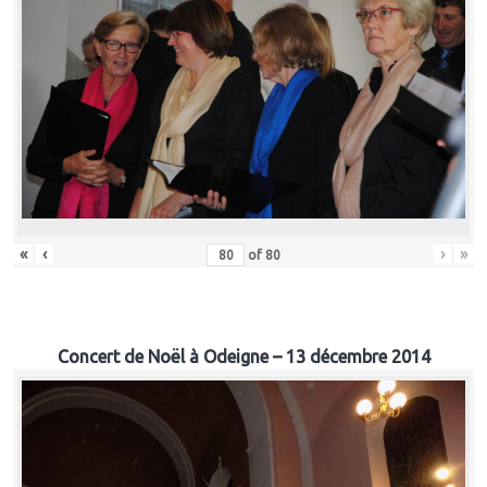
«
‹
›
»
of
80
Concert de Noël à Odeigne – 13 décembre 2014