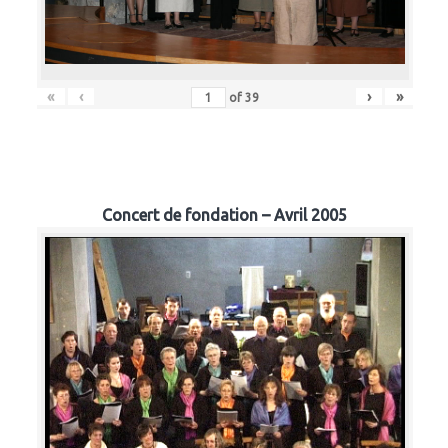
«
‹
›
»
of
39
Concert de fondation – Avril 2005