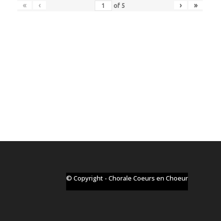
«
‹
›
»
of
5
© Copyright - Chorale Coeurs en Choeur