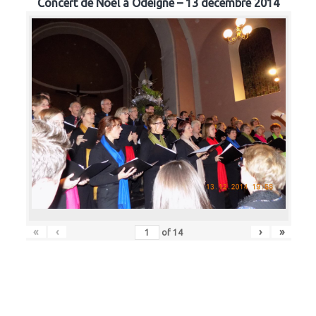
Concert de Noël à Odeigne – 13 décembre 2014
«
‹
›
»
of
14