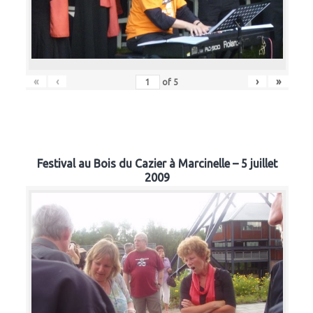
«
‹
›
»
of
5
Festival au Bois du Cazier à Marcinelle – 5 juillet
2009