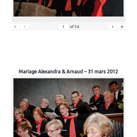
«
‹
›
»
of
34
Mariage Alexandra & Arnaud – 31 mars 2012