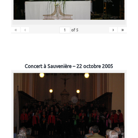
«
‹
›
»
of
5
Concert à Sauvenière – 22 octobre 2005