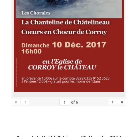
«
‹
›
»
of
6