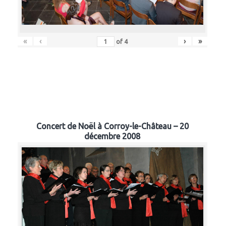
«
‹
›
»
of
4
Concert de Noël à Corroy-le-Château – 20
décembre 2008