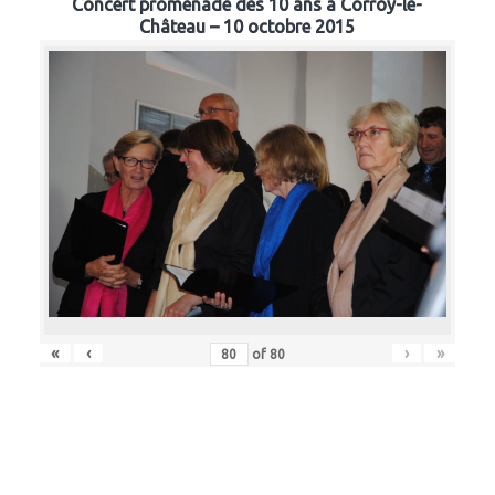
Concert promenade des 10 ans à Corroy-le-
Château – 10 octobre 2015
«
‹
›
»
of
80