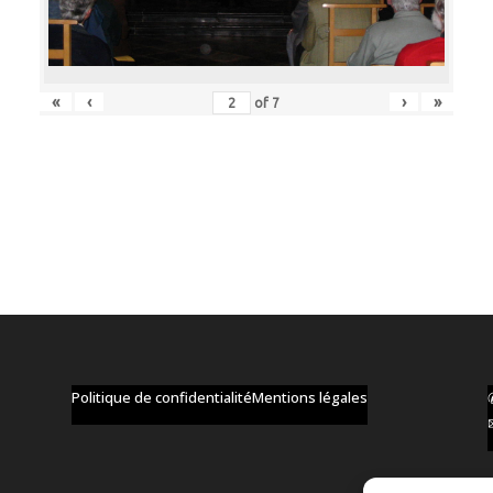
«
‹
›
»
of
7
Politique de confidentialité
Mentions légales