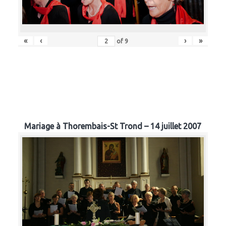
«
‹
›
»
of
9
Mariage à Thorembais-St Trond – 14 juillet 2007