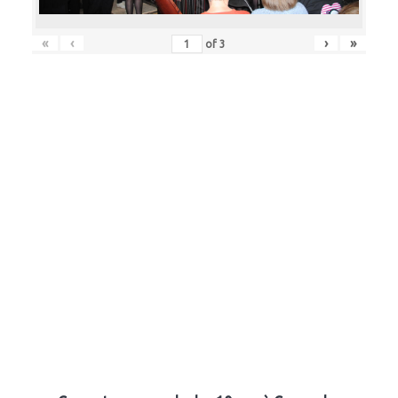
«
‹
›
»
of
3