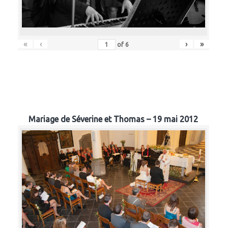
«
‹
›
»
of
6
Mariage de Séverine et Thomas – 19 mai 2012