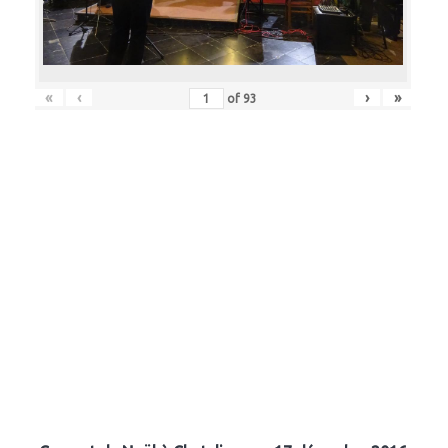
«
‹
›
»
of
93