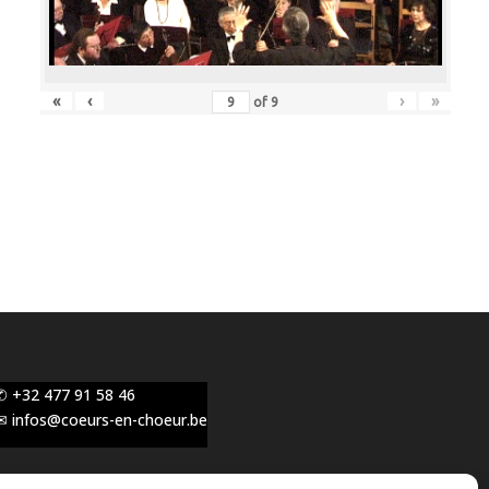
«
‹
›
»
of
9
✆ +32 477 91 58 46
✉ infos@coeurs-en-choeur.be