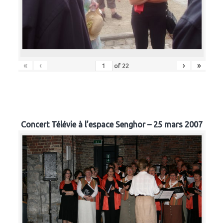
«
‹
›
»
of
22
Concert Télévie à l’espace Senghor – 25 mars 2007