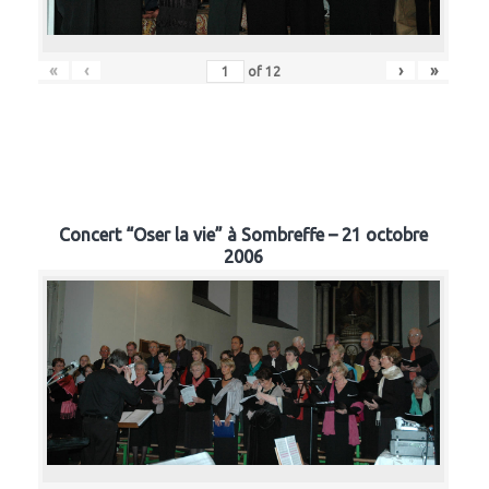
«
‹
›
»
of
12
Concert “Oser la vie” à Sombreffe – 21 octobre
2006