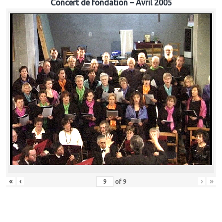
Concert de fondation – Avril 2005
«
‹
›
»
of
9