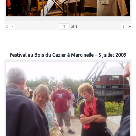
«
‹
›
»
of
9
Festival au Bois du Cazier à Marcinelle – 5 juillet 2009