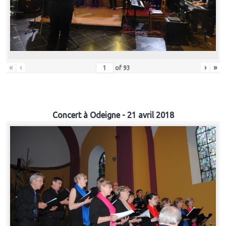
«
‹
›
»
of
93
Concert à Odeigne - 21 avril 2018