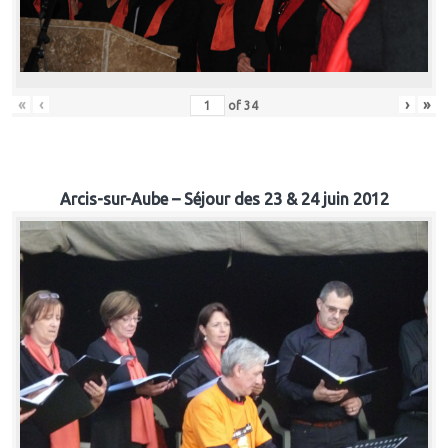
«
‹
›
»
of
34
Arcis-sur-Aube – Séjour des 23 & 24 juin 2012