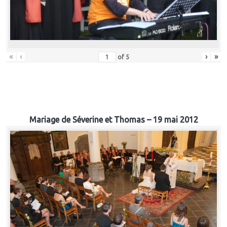
«
‹
›
»
of
5
Mariage de Séverine et Thomas – 19 mai 2012