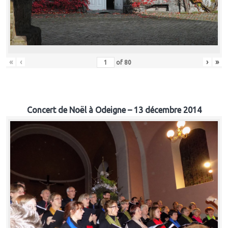
«
‹
›
»
of
80
Concert de Noël à Odeigne – 13 décembre 2014