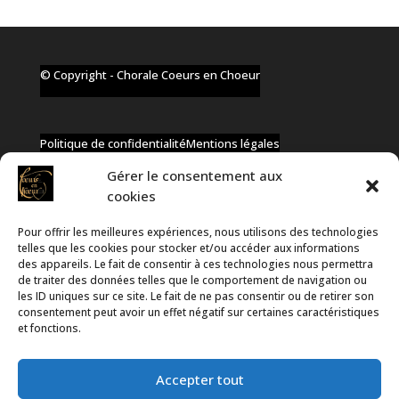
© Copyright - Chorale Coeurs en Choeur
Politique de confidentialité
Mentions légales
Gérer le consentement aux
cookies
Pour offrir les meilleures expériences, nous utilisons des technologies
✆ +32 477 91 58 46
telles que les cookies pour stocker et/ou accéder aux informations
✉ infos@coeurs-en-choeur.be
des appareils. Le fait de consentir à ces technologies nous permettra
de traiter des données telles que le comportement de navigation ou
les ID uniques sur ce site. Le fait de ne pas consentir ou de retirer son
consentement peut avoir un effet négatif sur certaines caractéristiques
Toute proposition de partenariat en développement sera
et fonctions.
rejetée, qu'elle soit faite par téléphone ou par message !
Accepter tout