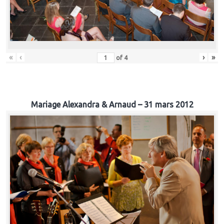
«
‹
›
»
of
4
Mariage Alexandra & Arnaud – 31 mars 2012