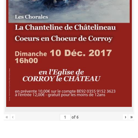
«
‹
›
»
of
6