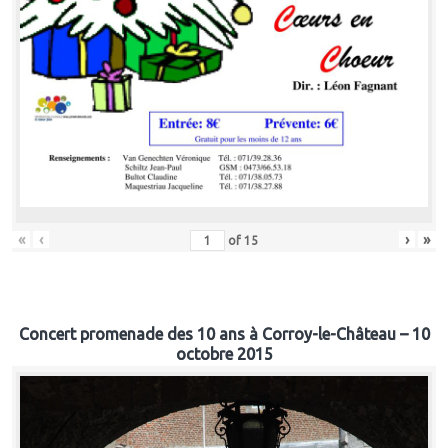
«
‹
›
»
of
15
Concert promenade des 10 ans à Corroy-le-Château – 10
octobre 2015