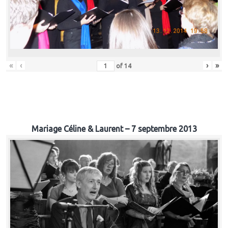
«
‹
›
»
of
14
Mariage Céline & Laurent – 7 septembre 2013