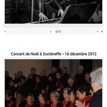
«
‹
›
»
of
6
Concert de Noël à Sombreffe – 16 décembre 2012