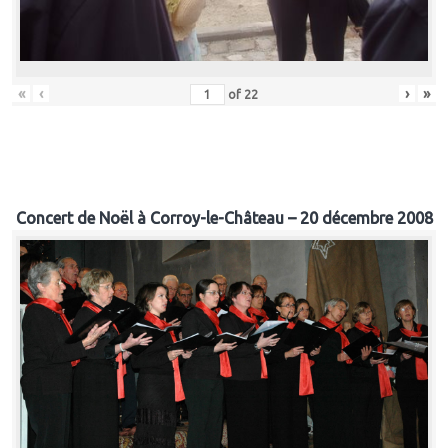
«
‹
›
»
of
22
Concert de Noël à Corroy-le-Château – 20 décembre 2008