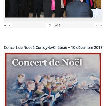
«
‹
›
»
of
3
Concert de Noël à Corroy-le-Château – 10 décembre 2017