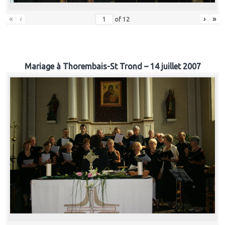
«
‹
›
»
of
12
Mariage à Thorembais-St Trond – 14 juillet 2007