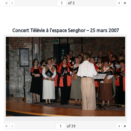
«
‹
›
»
of
5
Concert Télévie à l’espace Senghor – 25 mars 2007
«
‹
›
»
of
39