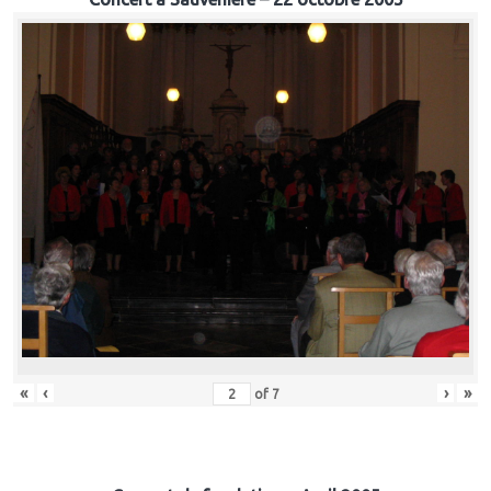
«
‹
›
»
of
7