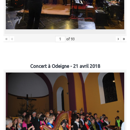
«
‹
›
»
of
93
Concert à Odeigne - 21 avril 2018