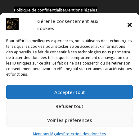
Politique de confidentialité
Mentions légales
Gérer le consentement aux
cookies
Pour offrir les meilleures expériences, nous utilisons des technologies
✆ +32 477 91 58 46
telles que les cookies pour stocker et/ou accéder aux informations
✉ infos@coeurs-en-choeur.be
des appareils. Le fait de consentir à ces technologies nous permettra
de traiter des données telles que le comportement de navigation ou
les ID uniques sur ce site. Le fait de ne pas consentir ou de retirer son
consentement peut avoir un effet négatif sur certaines caractéristiques
Toute proposition de partenariat en développement sera
et fonctions.
rejetée, qu'elle soit faite par téléphone ou par message !
Accepter tout
Refuser tout
Voir les préférences
Propulsé par
WordPress
et hébergé par
Infomaniak
Mentions légales
Protection des données