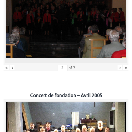
«
‹
›
»
of
7
Concert de fondation – Avril 2005