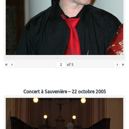
«
‹
›
»
of
5
Concert à Sauvenière – 22 octobre 2005