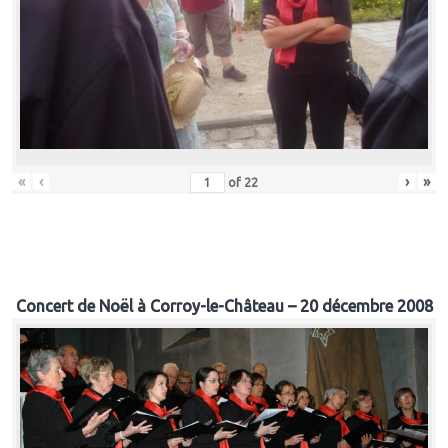
«
‹
›
»
of
22
Concert de Noël à Corroy-le-Château – 20 décembre 2008