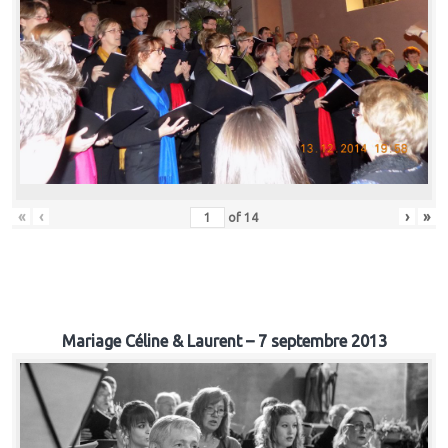
«
‹
›
»
of
14
Mariage Céline & Laurent – 7 septembre 2013