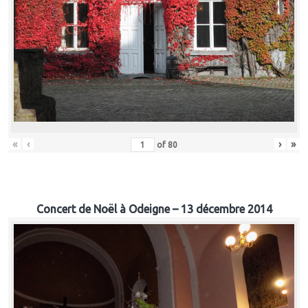
«
‹
›
»
of
80
Concert de Noël à Odeigne – 13 décembre 2014