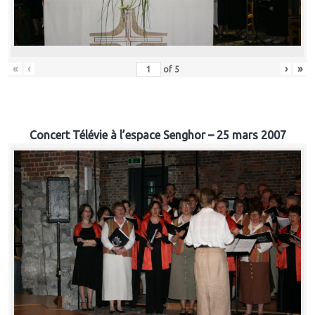
«
‹
›
»
of
5
Concert Télévie à l’espace Senghor – 25 mars 2007