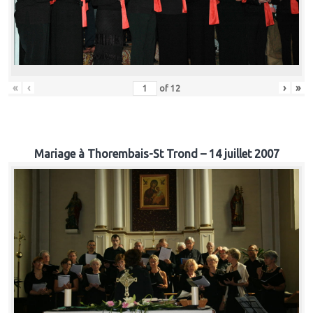
«
‹
›
»
of
12
Mariage à Thorembais-St Trond – 14 juillet 2007