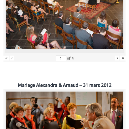
«
‹
›
»
of
4
Mariage Alexandra & Arnaud – 31 mars 2012