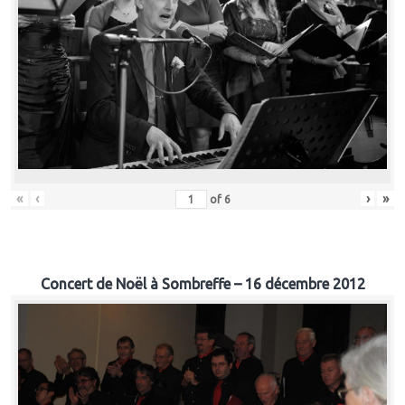
«
‹
›
»
of
6
Concert de Noël à Sombreffe – 16 décembre 2012