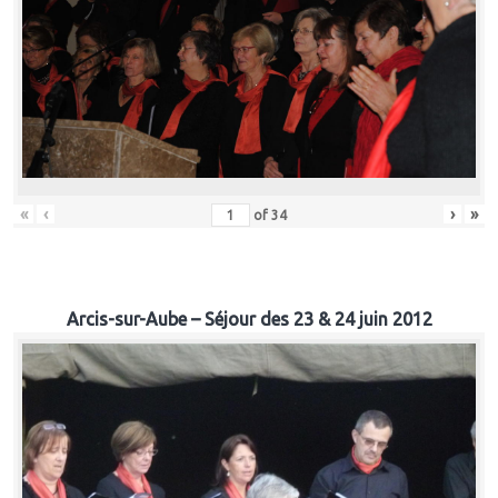
«
‹
›
»
of
34
Arcis-sur-Aube – Séjour des 23 & 24 juin 2012