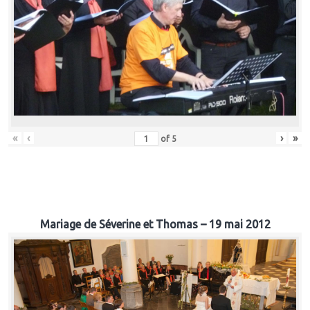
«
‹
›
»
of
5
Mariage de Séverine et Thomas – 19 mai 2012