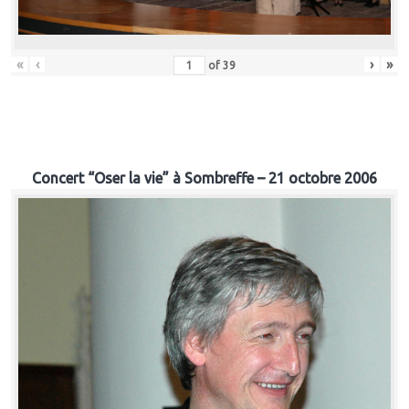
«
‹
›
»
of
39
Concert “Oser la vie” à Sombreffe – 21 octobre 2006