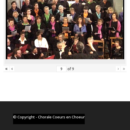
«
‹
›
»
of
9
© Copyright - Chorale Coeurs en Choeur