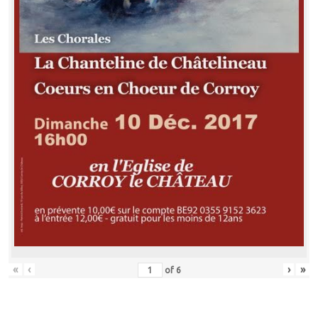
«
‹
›
»
of
6