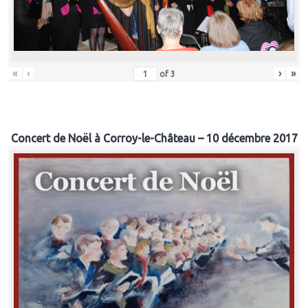
«
‹
›
»
of
3
Concert de Noël à Corroy-le-Château – 10 décembre 2017