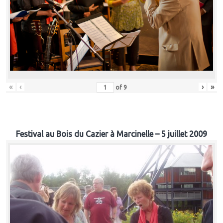
«
‹
›
»
of
9
Festival au Bois du Cazier à Marcinelle – 5 juillet 2009