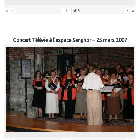
«
‹
›
»
of
5
Concert Télévie à l’espace Senghor – 25 mars 2007