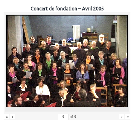
Concert de fondation – Avril 2005
«
‹
›
»
of
9