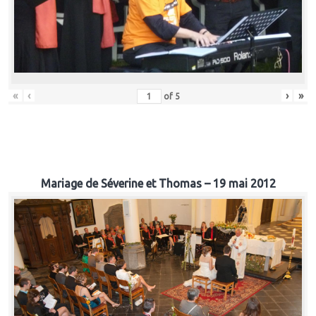
«
‹
›
»
of
5
Mariage de Séverine et Thomas – 19 mai 2012