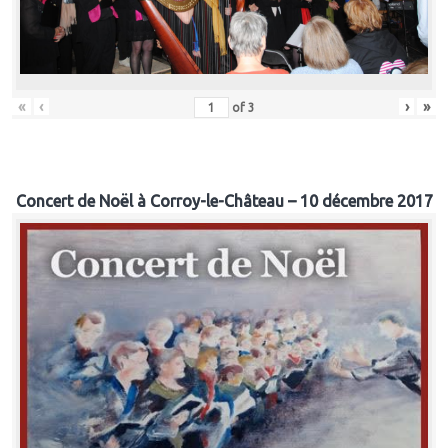
«
‹
›
»
of
3
Concert de Noël à Corroy-le-Château – 10 décembre 2017