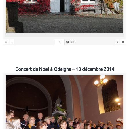
«
‹
›
»
of
80
Concert de Noël à Odeigne – 13 décembre 2014