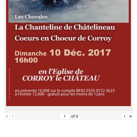
«
‹
›
»
of
6