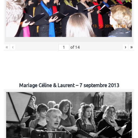
«
‹
›
»
of
14
Mariage Céline & Laurent – 7 septembre 2013