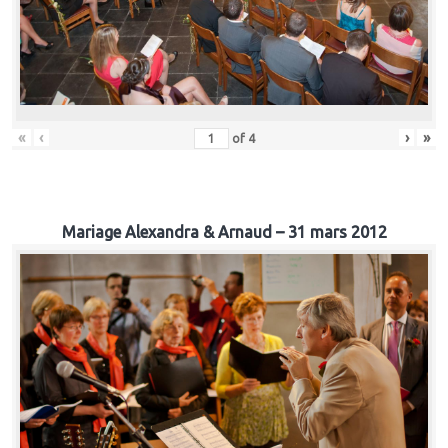
«
‹
›
»
of
4
Mariage Alexandra & Arnaud – 31 mars 2012