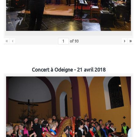
«
‹
›
»
of
93
Concert à Odeigne - 21 avril 2018