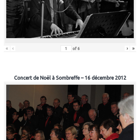
«
‹
›
»
of
6
Concert de Noël à Sombreffe – 16 décembre 2012