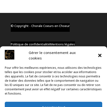
© Copyright - Chorale Coeurs en Choeur
Politique de confidentialité
Mentions légales
Gérer le consentement aux
cookies
Pour offrir les meilleures expériences, nous utilisons des technologies
✆ +32 477 91 58 46
telles que les cookies pour stocker et/ou accéder aux informations
✉ infos@coeurs-en-choeur.be
des appareils. Le fait de consentir à ces technologies nous permettra
de traiter des données telles que le comportement de navigation ou
les ID uniques sur ce site. Le fait de ne pas consentir ou de retirer son
consentement peut avoir un effet négatif sur certaines caractéristiques
Toute proposition de partenariat en développement sera
et fonctions.
rejetée, qu'elle soit faite par téléphone ou par message !