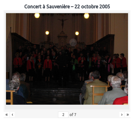
Concert à Sauvenière – 22 octobre 2005
«
‹
›
»
of
7