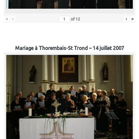
«
‹
›
»
of
12
Mariage à Thorembais-St Trond – 14 juillet 2007