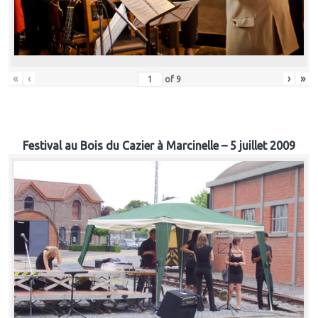
«
‹
›
»
of
9
Festival au Bois du Cazier à Marcinelle – 5 juillet 2009