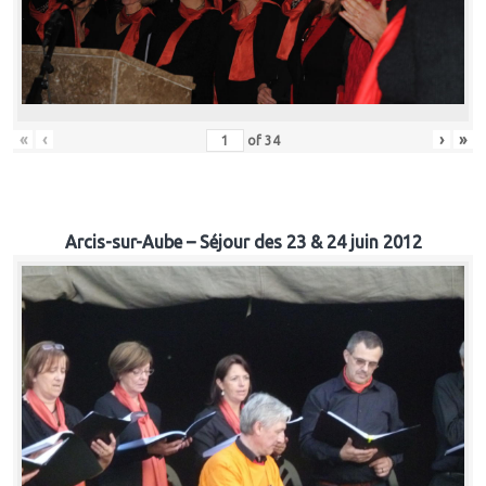
«
‹
›
»
of
34
Arcis-sur-Aube – Séjour des 23 & 24 juin 2012