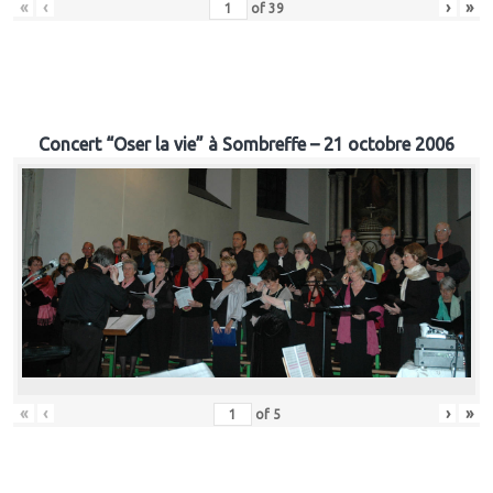
«
‹
›
»
of
39
Concert “Oser la vie” à Sombreffe – 21 octobre 2006
«
‹
›
»
of
5