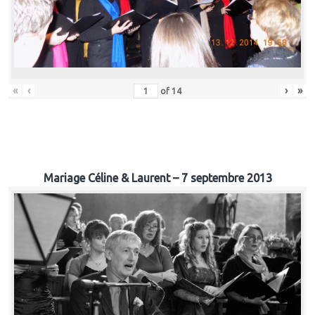
«
‹
›
»
of
14
Mariage Céline & Laurent – 7 septembre 2013