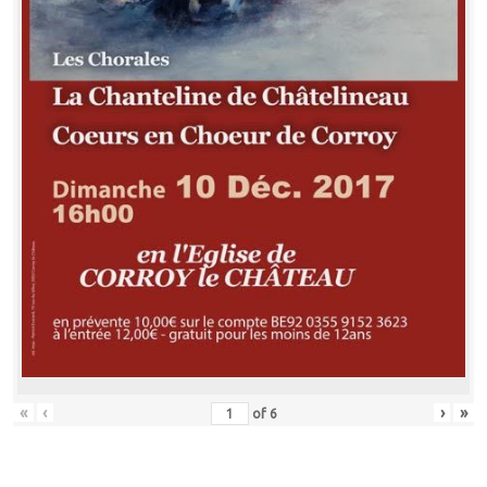
«
‹
›
»
of
6