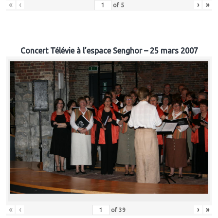
«
‹
›
»
of
5
Concert Télévie à l’espace Senghor – 25 mars 2007
«
‹
›
»
of
39