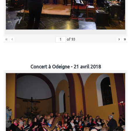
«
‹
›
»
of
93
Concert à Odeigne - 21 avril 2018