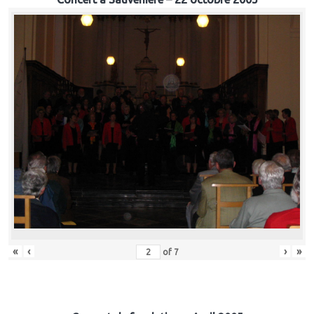
«
‹
›
»
of
7