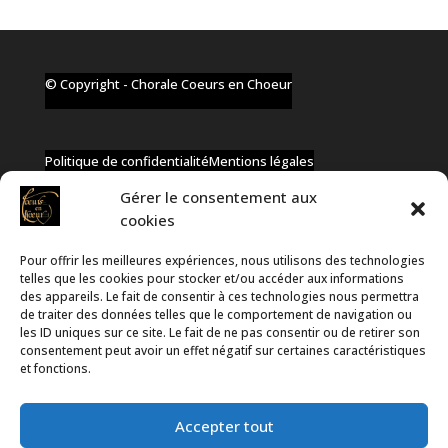
© Copyright - Chorale Coeurs en Choeur
Politique de confidentialité
Mentions légales
Gérer le consentement aux
cookies
Pour offrir les meilleures expériences, nous utilisons des technologies
✆ +32 477 91 58 46
telles que les cookies pour stocker et/ou accéder aux informations
✉ infos@coeurs-en-choeur.be
des appareils. Le fait de consentir à ces technologies nous permettra
de traiter des données telles que le comportement de navigation ou
les ID uniques sur ce site. Le fait de ne pas consentir ou de retirer son
consentement peut avoir un effet négatif sur certaines caractéristiques
Toute proposition de partenariat en développement sera
et fonctions.
rejetée, qu'elle soit faite par téléphone ou par message !
Accepter tout