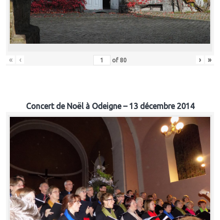
«
‹
›
»
of
80
Concert de Noël à Odeigne – 13 décembre 2014