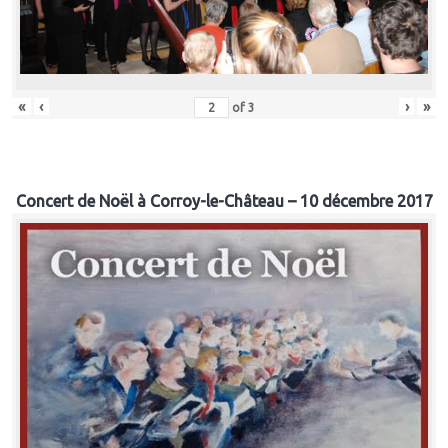
«
‹
›
»
of
3
Concert de Noël à Corroy-le-Château – 10 décembre 2017