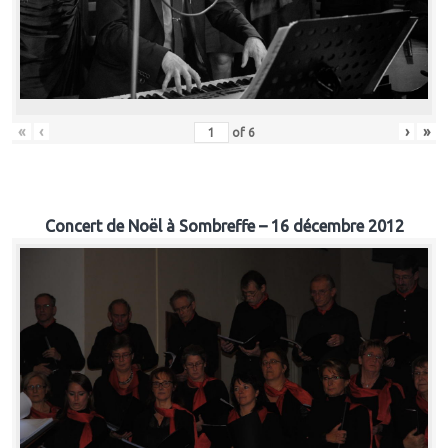
«
‹
›
»
of
6
Concert de Noël à Sombreffe – 16 décembre 2012