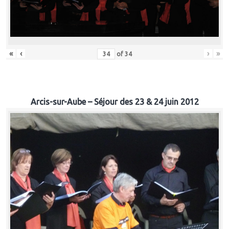
«
‹
›
»
of
34
Arcis-sur-Aube – Séjour des 23 & 24 juin 2012