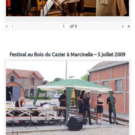
«
‹
›
»
of
9
Festival au Bois du Cazier à Marcinelle – 5 juillet 2009