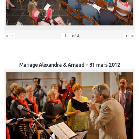
«
‹
›
»
of
4
Mariage Alexandra & Arnaud – 31 mars 2012