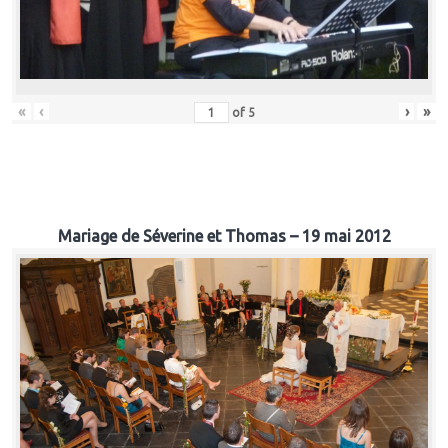
«
‹
›
»
of
5
Mariage de Séverine et Thomas – 19 mai 2012