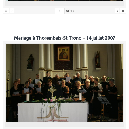
«
‹
›
»
of
12
Mariage à Thorembais-St Trond – 14 juillet 2007