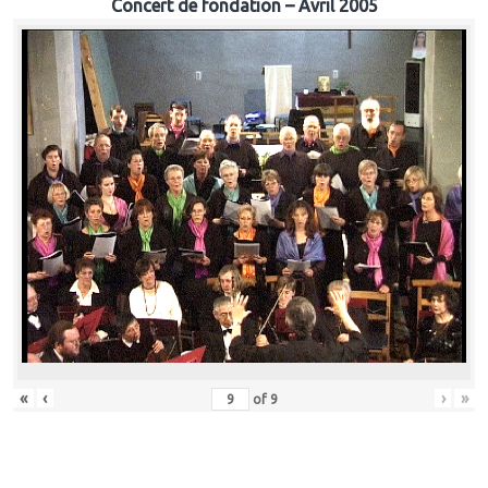
Concert de fondation – Avril 2005
«
‹
›
»
of
9