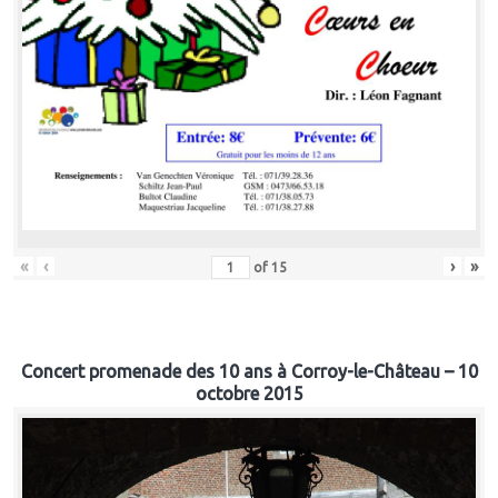
«
‹
›
»
of
15
Concert promenade des 10 ans à Corroy-le-Château – 10
octobre 2015