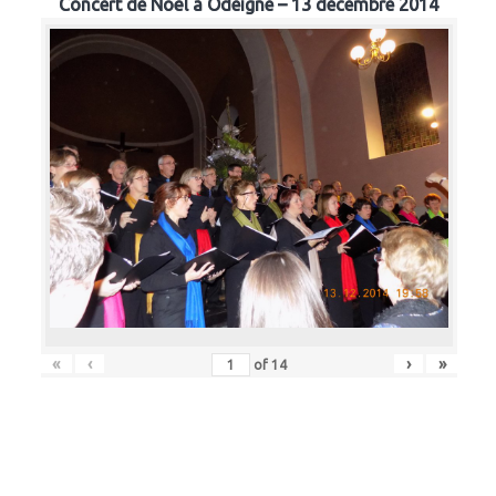
Concert de Noël à Odeigne – 13 décembre 2014
«
‹
›
»
of
14