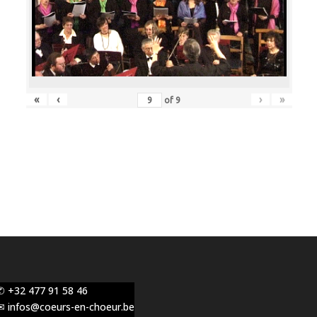
«
‹
›
»
of
9
✆ +32 477 91 58 46
✉ infos@coeurs-en-choeur.be