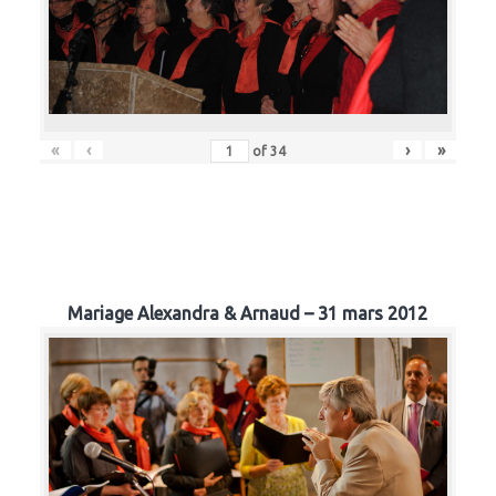
«
‹
›
»
of
34
Mariage Alexandra & Arnaud – 31 mars 2012