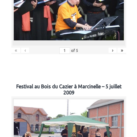
«
‹
›
»
of
5
Festival au Bois du Cazier à Marcinelle – 5 juillet
2009