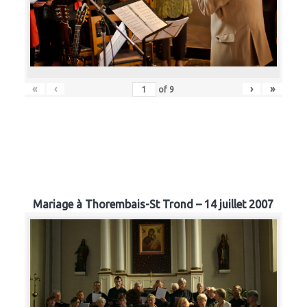
«
‹
›
»
of
9
Mariage à Thorembais-St Trond – 14 juillet 2007