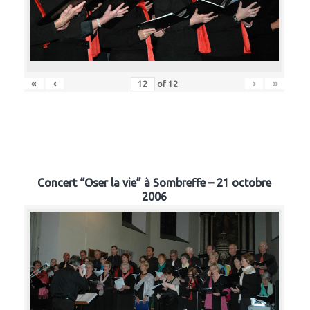
«
‹
›
»
of
12
Concert “Oser la vie” à Sombreffe – 21 octobre
2006