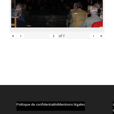
«
‹
›
»
of
7
Politique de confidentialité
Mentions légales