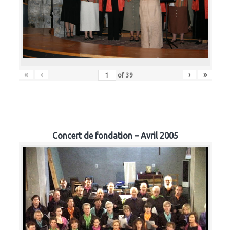
«
‹
›
»
of
39
Concert de fondation – Avril 2005