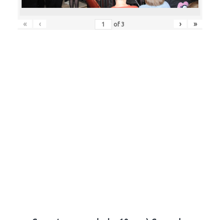
«
‹
›
»
of
3