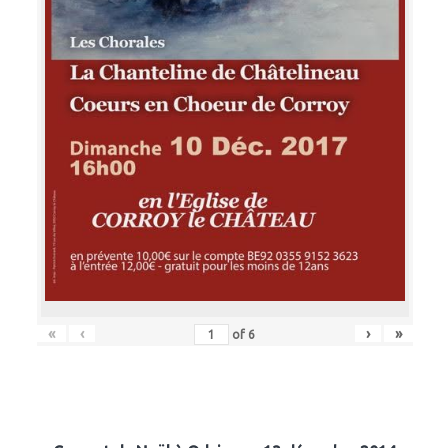
«
‹
›
»
of
6