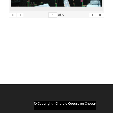
«
‹
›
»
of
5
© Copyright - Chorale Coeurs en Choeur