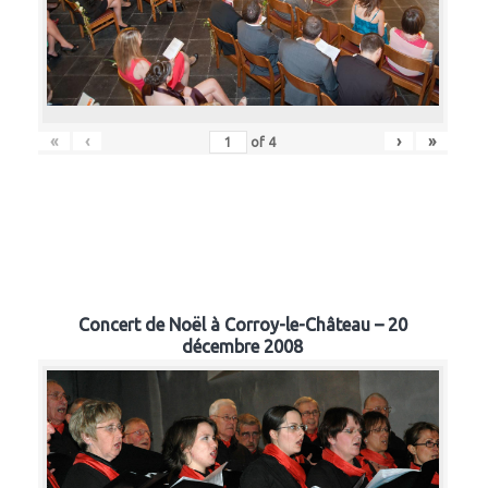
«
‹
›
»
of
4
Concert de Noël à Corroy-le-Château – 20
décembre 2008