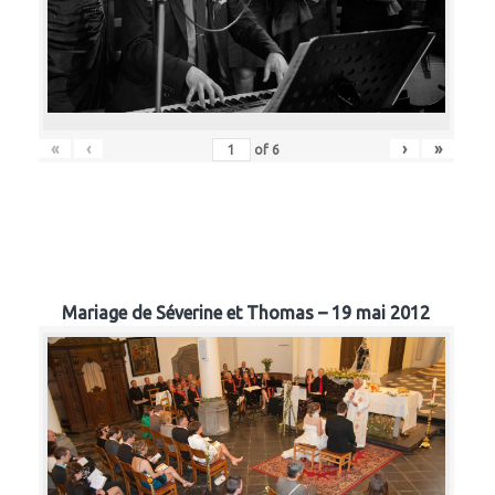
«
‹
›
»
of
6
Mariage de Séverine et Thomas – 19 mai 2012