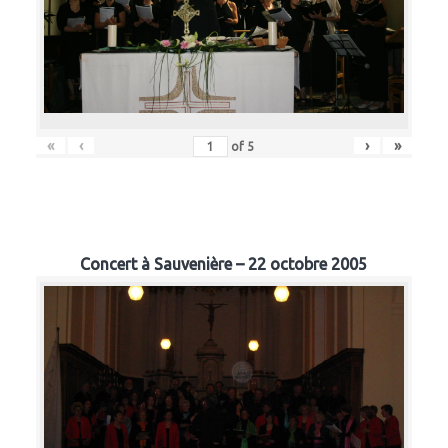
«
‹
›
»
of
5
Concert à Sauvenière – 22 octobre 2005