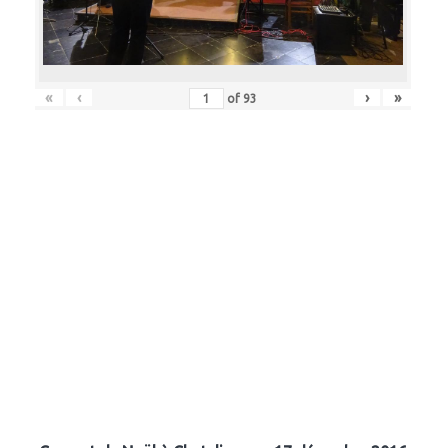
«
‹
›
»
of
93