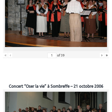
«
‹
›
»
of
39
Concert “Oser la vie” à Sombreffe – 21 octobre 2006