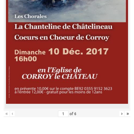
«
‹
›
»
of
6