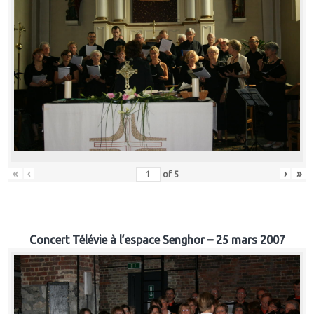
«
‹
›
»
of
5
Concert Télévie à l’espace Senghor – 25 mars 2007