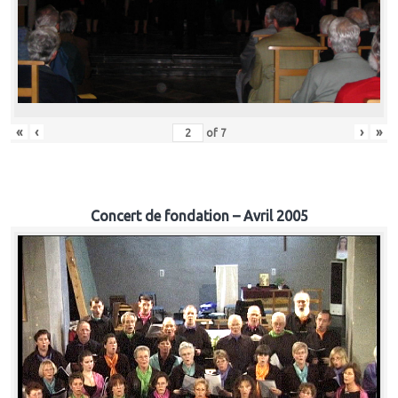
«
‹
›
»
of
7
Concert de fondation – Avril 2005