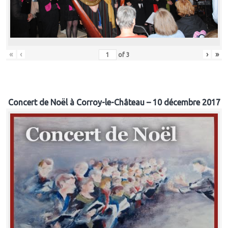
«
‹
›
»
of
3
Concert de Noël à Corroy-le-Château – 10 décembre 2017