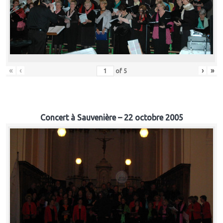
«
‹
›
»
of
5
Concert à Sauvenière – 22 octobre 2005