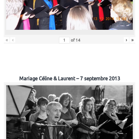
«
‹
›
»
of
14
Mariage Céline & Laurent – 7 septembre 2013