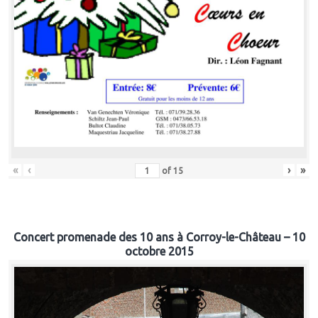
«
‹
›
»
of
15
Concert promenade des 10 ans à Corroy-le-Château – 10
octobre 2015