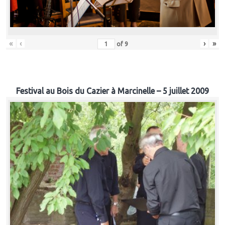
«
‹
›
»
of
9
Festival au Bois du Cazier à Marcinelle – 5 juillet 2009