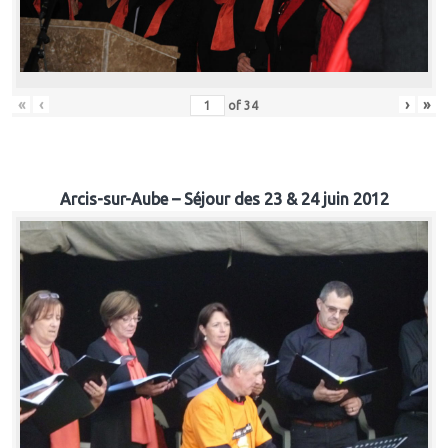
«
‹
›
»
of
34
Arcis-sur-Aube – Séjour des 23 & 24 juin 2012