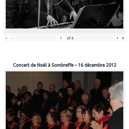
«
‹
›
»
of
6
Concert de Noël à Sombreffe – 16 décembre 2012