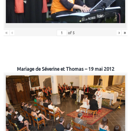
«
‹
›
»
of
5
Mariage de Séverine et Thomas – 19 mai 2012