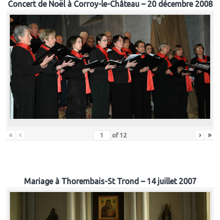
Concert de Noël à Corroy-le-Château – 20 décembre 2008
«
‹
›
»
of
12
Mariage à Thorembais-St Trond – 14 juillet 2007