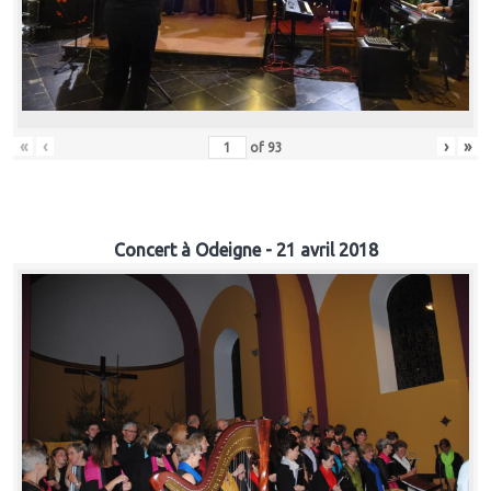
«
‹
›
»
of
93
Concert à Odeigne - 21 avril 2018