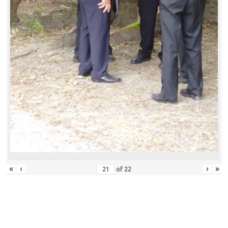
«
‹
›
»
of
22