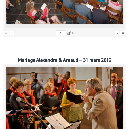
«
‹
›
»
of
4
Mariage Alexandra & Arnaud – 31 mars 2012