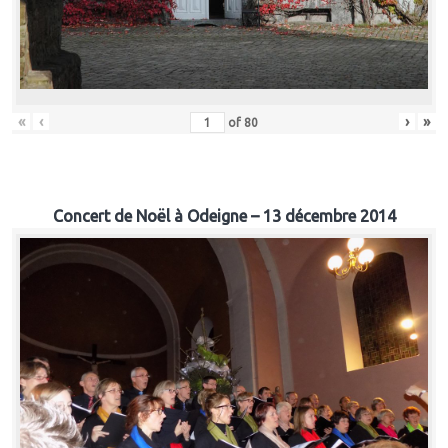
«
‹
›
»
of
80
Concert de Noël à Odeigne – 13 décembre 2014