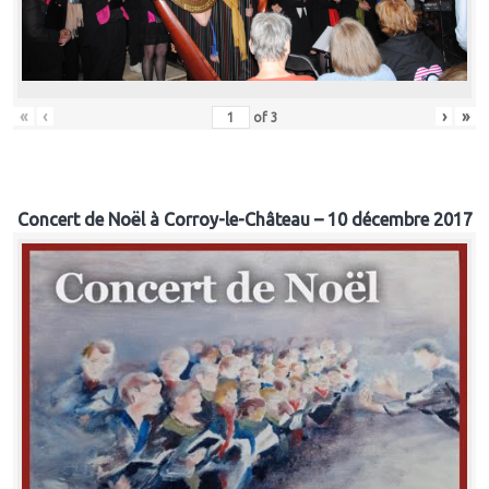
«
‹
›
»
of
3
Concert de Noël à Corroy-le-Château – 10 décembre 2017