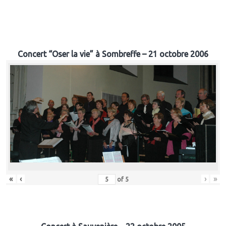
Concert “Oser la vie” à Sombreffe – 21 octobre 2006
«
‹
›
»
of
5