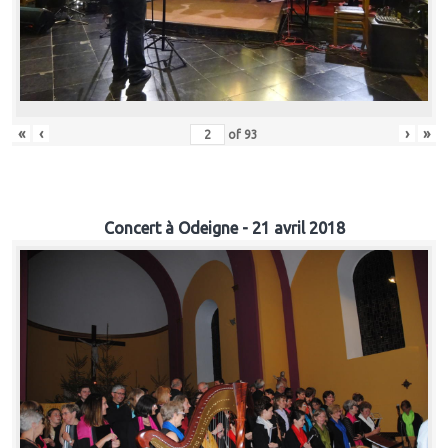
«
‹
›
»
of
93
Concert à Odeigne - 21 avril 2018