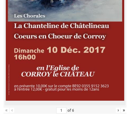
«
‹
›
»
of
6