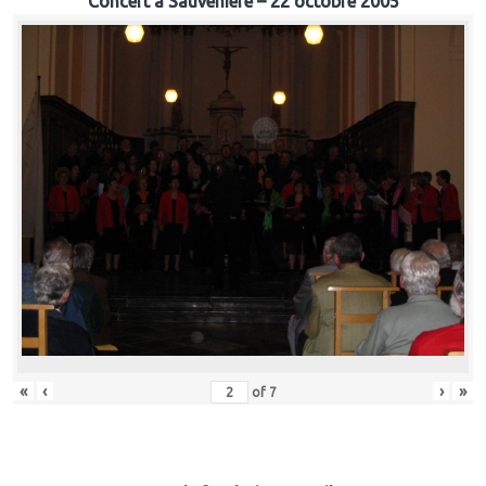
Concert à Sauvenière – 22 octobre 2005
«
‹
›
»
of
7