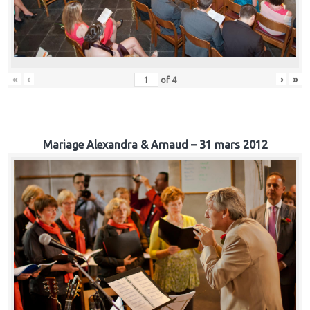
«
‹
›
»
of
4
Mariage Alexandra & Arnaud – 31 mars 2012