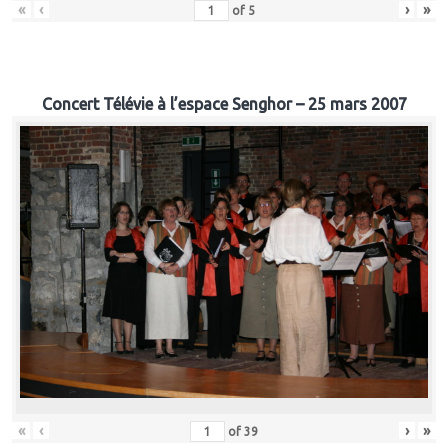
«
‹
›
»
of
5
Concert Télévie à l’espace Senghor – 25 mars 2007
«
‹
›
»
of
39