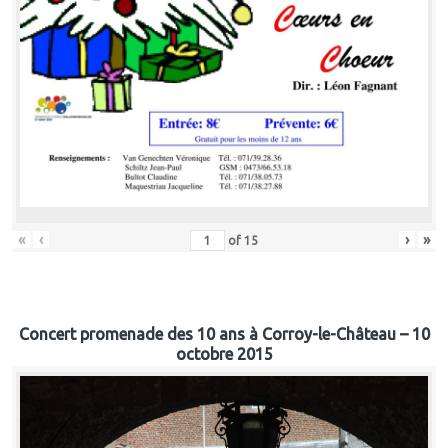
«
‹
›
»
of
15
Concert promenade des 10 ans à Corroy-le-Château – 10
octobre 2015