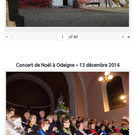
«
‹
›
»
of
80
Concert de Noël à Odeigne – 13 décembre 2014