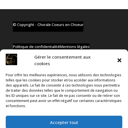
© Copyright - Chorale Coeurs en Choeur
Politique de confidentialité
Mentions légales
Gérer le consentement aux
cookies
Pour offrir les meilleures expériences, nous utilisons des technologies
✆ +32 477 91 58 46
telles que les cookies pour stocker et/ou accéder aux informations
✉ infos@coeurs-en-choeur.be
des appareils. Le fait de consentir à ces technologies nous permettra
de traiter des données telles que le comportement de navigation ou
les ID uniques sur ce site. Le fait de ne pas consentir ou de retirer son
consentement peut avoir un effet négatif sur certaines caractéristiques
Toute proposition de partenariat en développement sera
et fonctions.
rejetée, qu'elle soit faite par téléphone ou par message !
Accepter tout