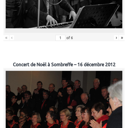
«
‹
›
»
of
6
Concert de Noël à Sombreffe – 16 décembre 2012