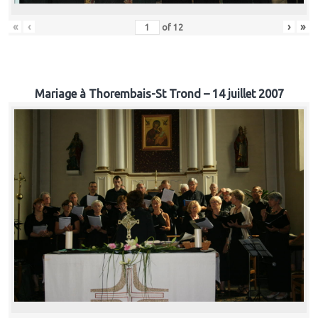
«
‹
›
»
of
12
Mariage à Thorembais-St Trond – 14 juillet 2007