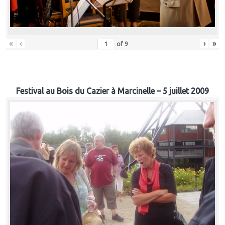
«
‹
›
»
of
9
Festival au Bois du Cazier à Marcinelle – 5 juillet 2009