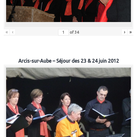
«
‹
›
»
of
34
Arcis-sur-Aube – Séjour des 23 & 24 juin 2012