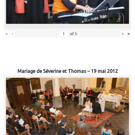
«
‹
›
»
of
5
Mariage de Séverine et Thomas – 19 mai 2012