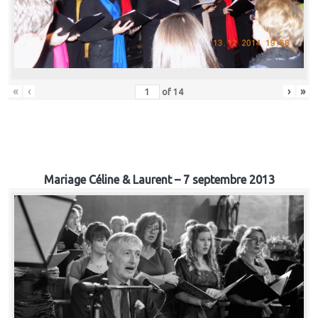
«
‹
›
»
of
14
Mariage Céline & Laurent – 7 septembre 2013