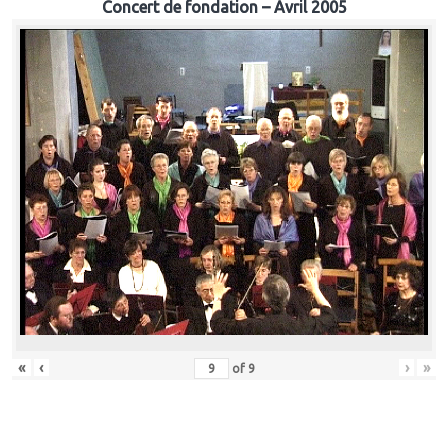
Concert de fondation – Avril 2005
«
‹
›
»
of
9