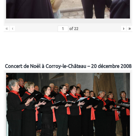
«
‹
›
»
of
22
Concert de Noël à Corroy-le-Château – 20 décembre 2008