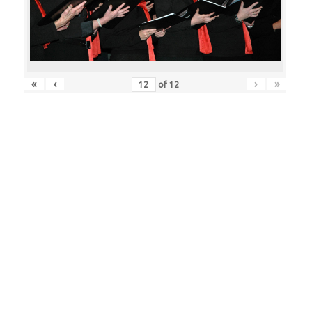
«
‹
›
»
of
12