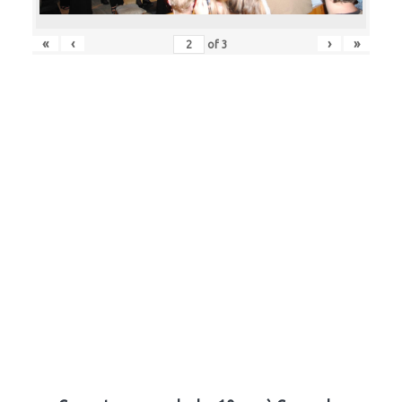
«
‹
›
»
of
3