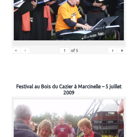
«
‹
›
»
of
5
Festival au Bois du Cazier à Marcinelle – 5 juillet
2009