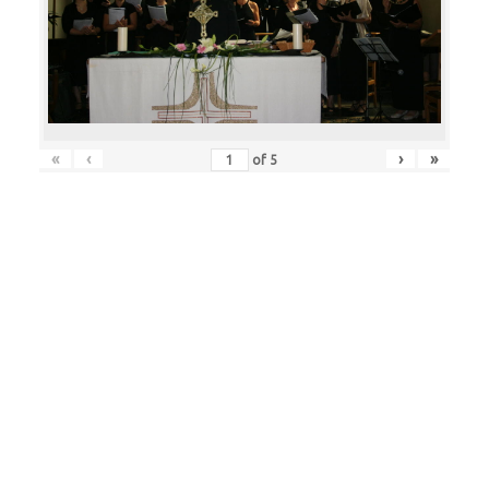
«
‹
›
»
of
5