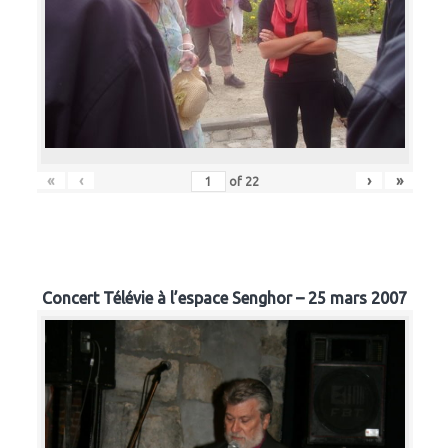
«
‹
›
»
of
22
Concert Télévie à l’espace Senghor – 25 mars 2007