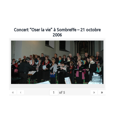
Concert “Oser la vie” à Sombreffe – 21 octobre
2006
«
‹
›
»
of
5