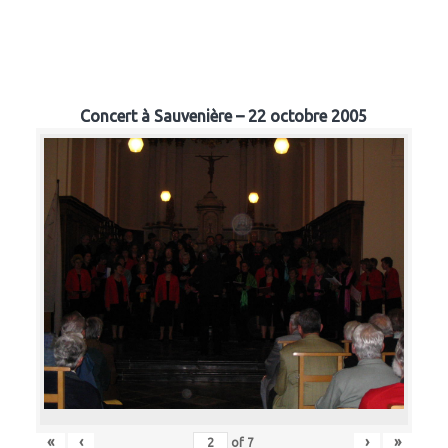
Concert à Sauvenière – 22 octobre 2005
«
‹
›
»
of
7