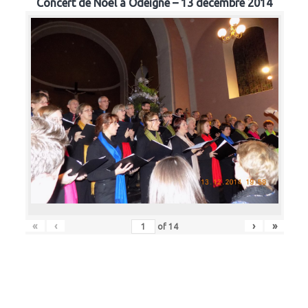
Concert de Noël à Odeigne – 13 décembre 2014
«
‹
›
»
of
14