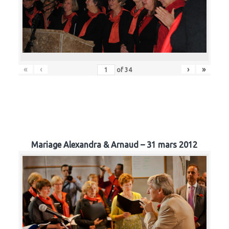
«
‹
›
»
of
34
Mariage Alexandra & Arnaud – 31 mars 2012