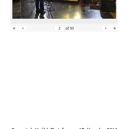
«
‹
›
»
of
93