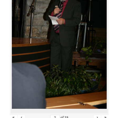
«
‹
›
»
of
39