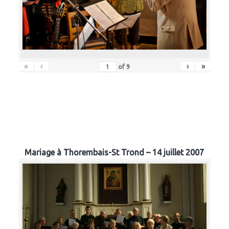
«
‹
›
»
of
9
Mariage à Thorembais-St Trond – 14 juillet 2007