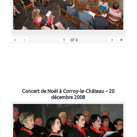
«
‹
›
»
of
4
Concert de Noël à Corroy-le-Château – 20
décembre 2008