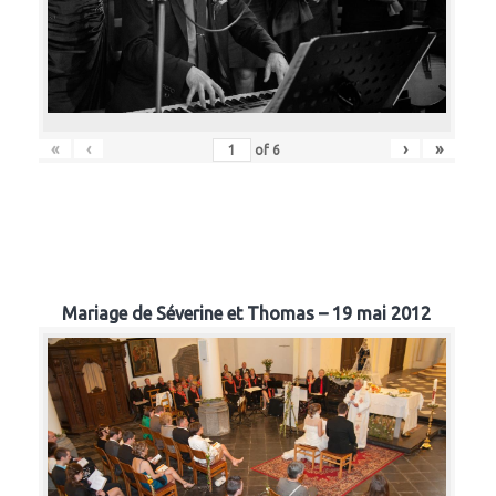
«
‹
›
»
of
6
Mariage de Séverine et Thomas – 19 mai 2012