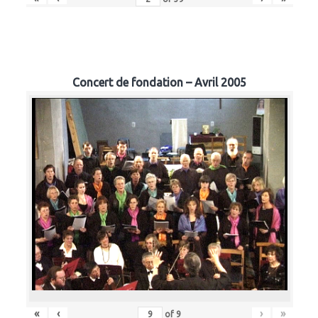
Concert de fondation – Avril 2005
«
‹
›
»
of
9