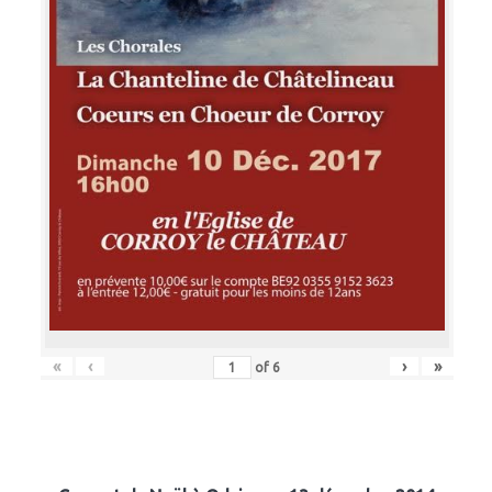
«
‹
›
»
of
6