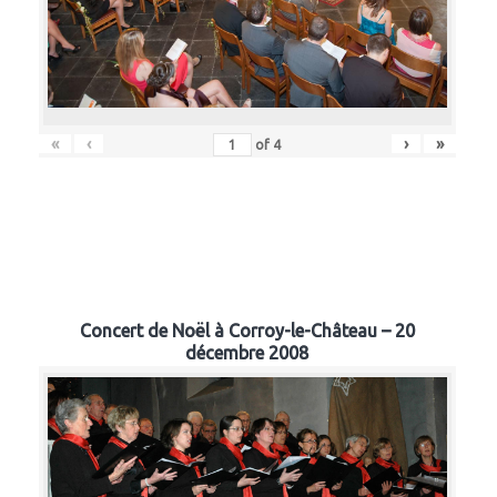
«
‹
›
»
of
4
Concert de Noël à Corroy-le-Château – 20
décembre 2008