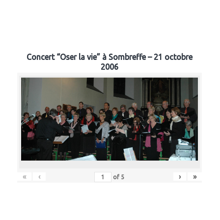
Concert “Oser la vie” à Sombreffe – 21 octobre
2006
«
‹
›
»
of
5