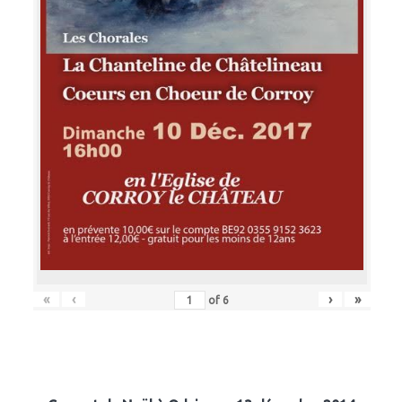
«
‹
›
»
of
6