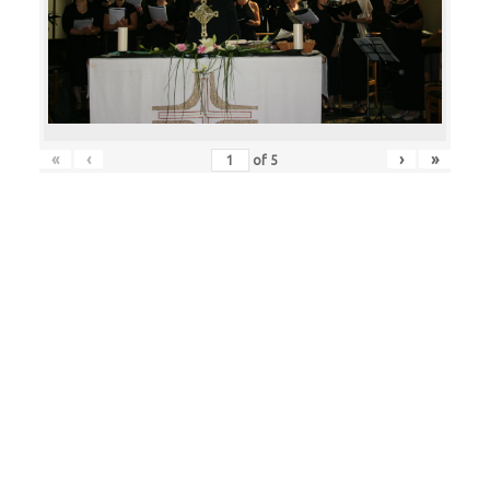
«
‹
›
»
of
5