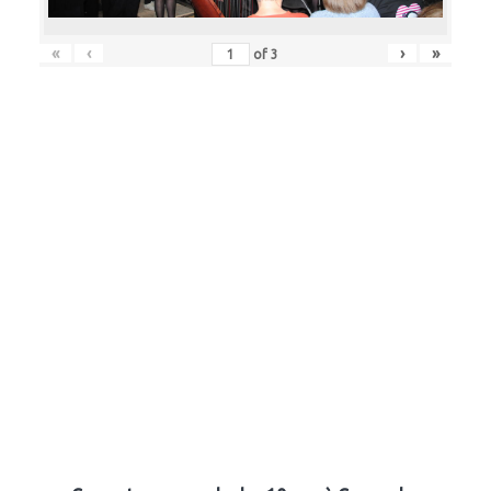
«
‹
›
»
of
3