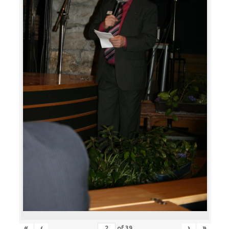
«
‹
›
»
of
39