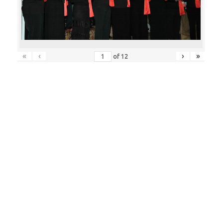
«
‹
›
»
of
12