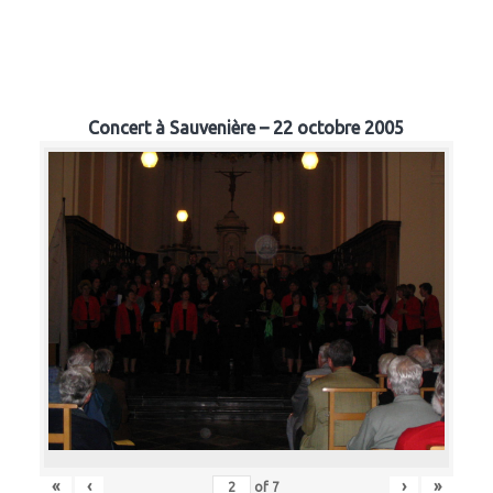
Concert à Sauvenière – 22 octobre 2005
«
‹
›
»
of
7