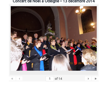
Concert de Noël à Odeigne – 13 décembre 2014
«
‹
›
»
of
14