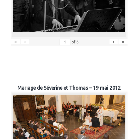
«
‹
›
»
of
6
Mariage de Séverine et Thomas – 19 mai 2012