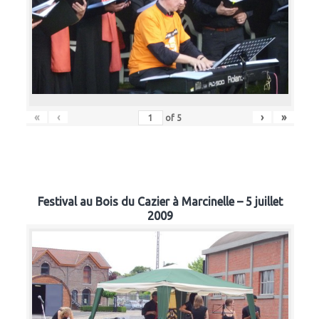
«
‹
›
»
of
5
Festival au Bois du Cazier à Marcinelle – 5 juillet
2009