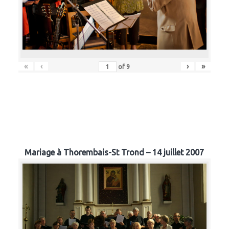
«
‹
›
»
of
9
Mariage à Thorembais-St Trond – 14 juillet 2007