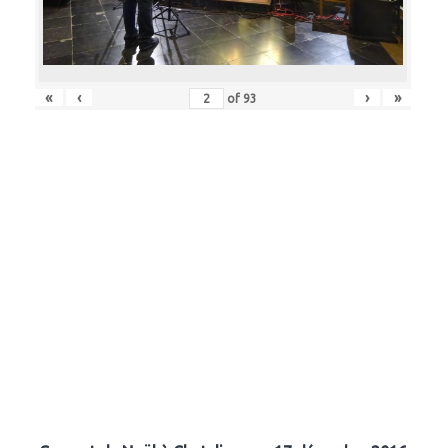
«
‹
›
»
of
93