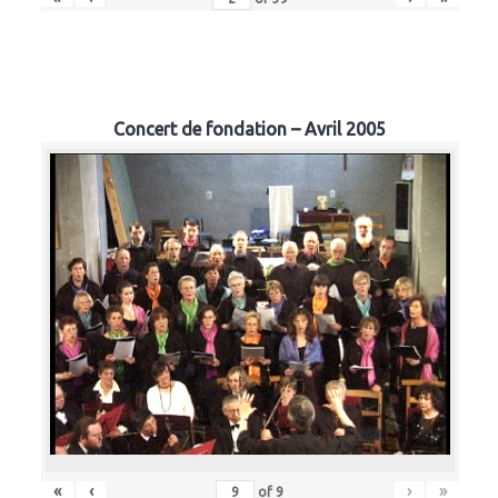
Concert de fondation – Avril 2005
«
‹
›
»
of
9