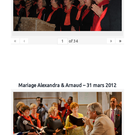
«
‹
›
»
of
34
Mariage Alexandra & Arnaud – 31 mars 2012