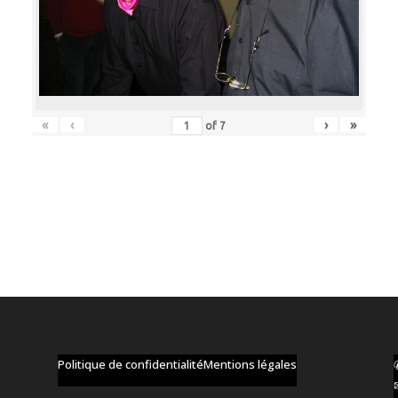
«
‹
›
»
of
7
Politique de confidentialité
Mentions légales