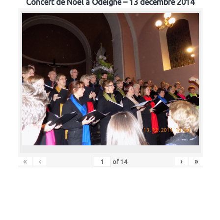
Concert de Noël à Odeigne – 13 décembre 2014
«
‹
›
»
of
14