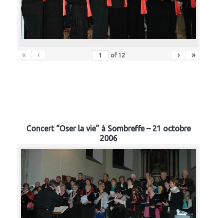
«
‹
›
»
of
12
Concert “Oser la vie” à Sombreffe – 21 octobre
2006