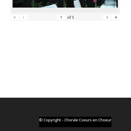
«
‹
›
»
of
5
© Copyright - Chorale Coeurs en Choeur