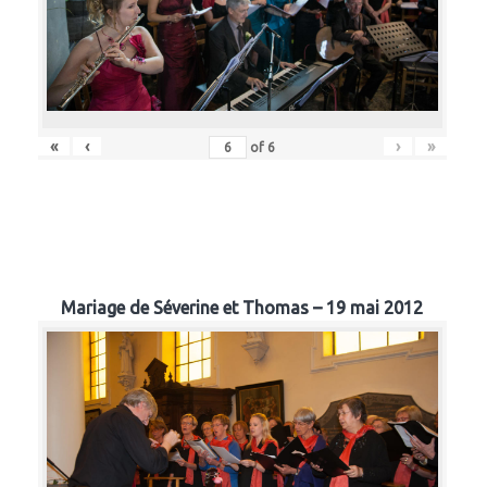
«
‹
›
»
of
6
Mariage de Séverine et Thomas – 19 mai 2012