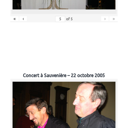
«
‹
›
»
of
5
Concert à Sauvenière – 22 octobre 2005