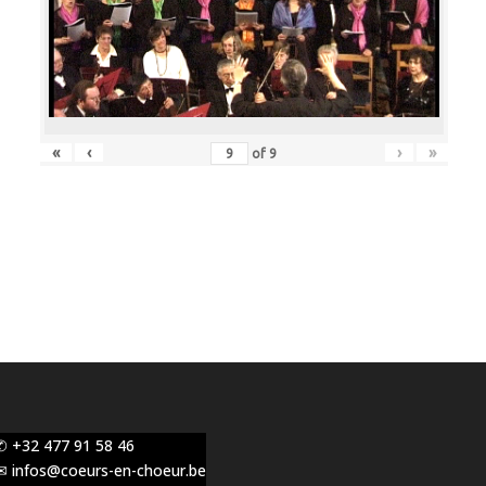
«
‹
›
»
of
9
✆ +32 477 91 58 46
✉ infos@coeurs-en-choeur.be