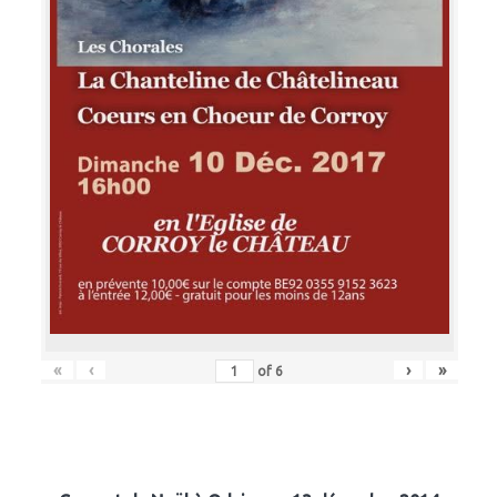
«
‹
›
»
of
6