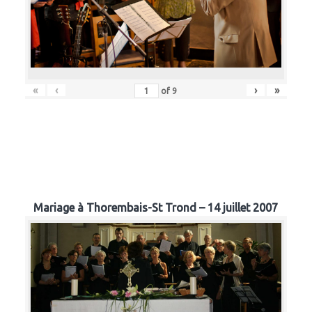
«
‹
›
»
of
9
Mariage à Thorembais-St Trond – 14 juillet 2007