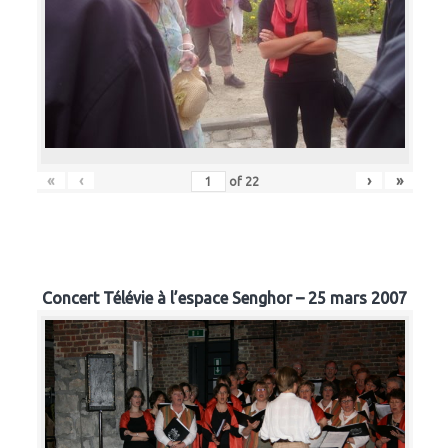
«
‹
›
»
of
22
Concert Télévie à l’espace Senghor – 25 mars 2007