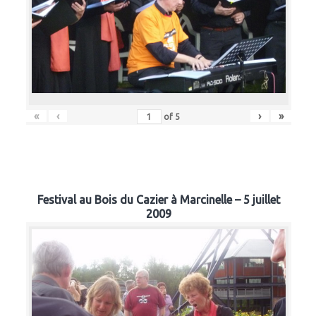
«
‹
›
»
of
5
Festival au Bois du Cazier à Marcinelle – 5 juillet
2009