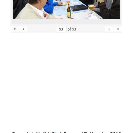
«
‹
›
»
of
93