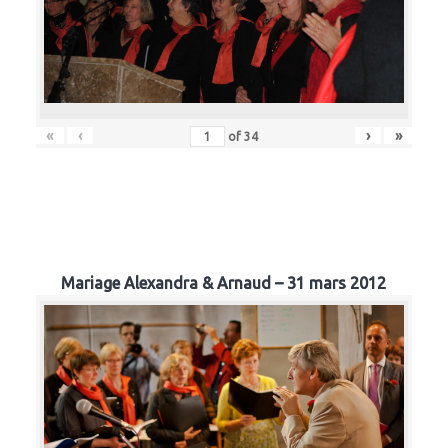
«
‹
›
»
of
34
Mariage Alexandra & Arnaud – 31 mars 2012