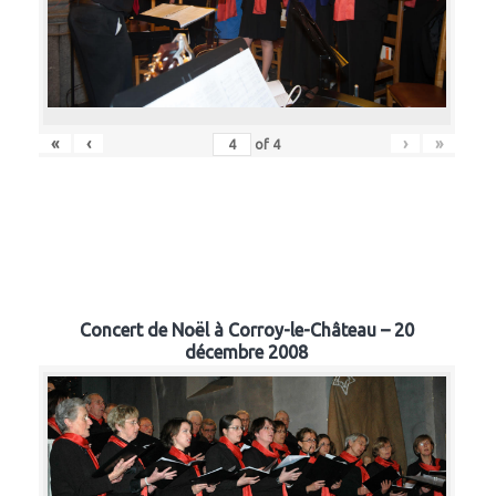
«
‹
›
»
of
4
Concert de Noël à Corroy-le-Château – 20
décembre 2008