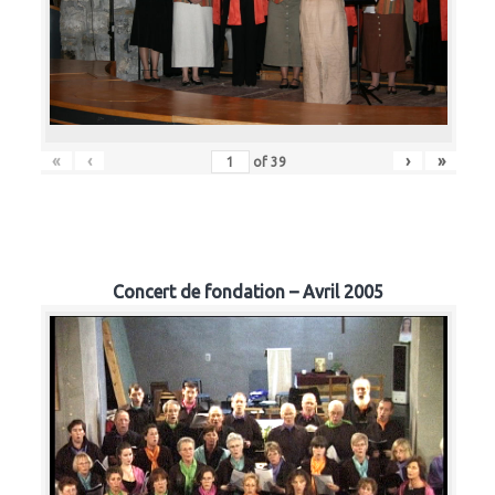
«
‹
›
»
of
39
Concert de fondation – Avril 2005