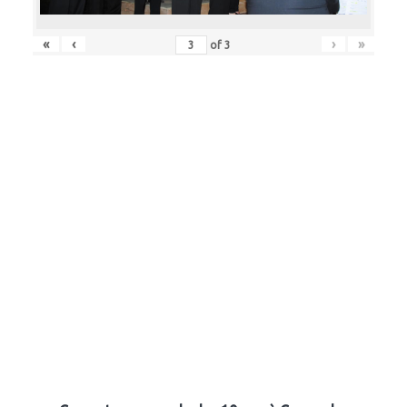
«
‹
›
»
of
3