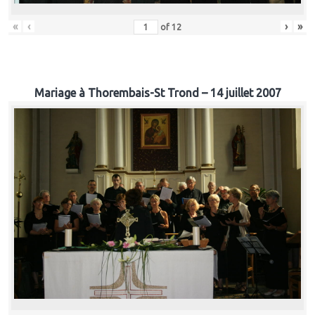
«
‹
›
»
of
12
Mariage à Thorembais-St Trond – 14 juillet 2007