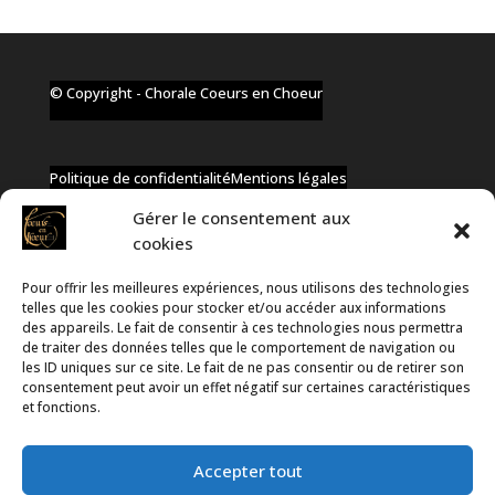
© Copyright - Chorale Coeurs en Choeur
Politique de confidentialité
Mentions légales
Gérer le consentement aux
cookies
Pour offrir les meilleures expériences, nous utilisons des technologies
✆ +32 477 91 58 46
telles que les cookies pour stocker et/ou accéder aux informations
✉ infos@coeurs-en-choeur.be
des appareils. Le fait de consentir à ces technologies nous permettra
de traiter des données telles que le comportement de navigation ou
les ID uniques sur ce site. Le fait de ne pas consentir ou de retirer son
consentement peut avoir un effet négatif sur certaines caractéristiques
Toute proposition de partenariat en développement sera
et fonctions.
rejetée, qu'elle soit faite par téléphone ou par message !
Accepter tout