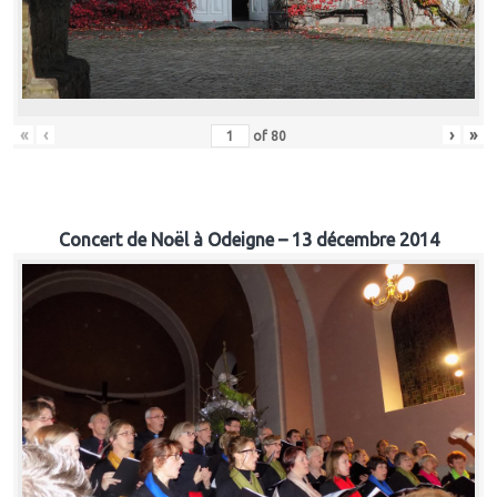
«
‹
›
»
of
80
Concert de Noël à Odeigne – 13 décembre 2014