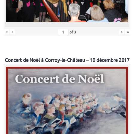
«
‹
›
»
of
3
Concert de Noël à Corroy-le-Château – 10 décembre 2017