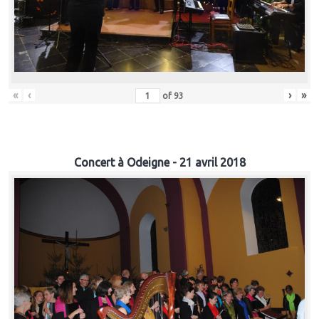
«
‹
›
»
of
93
Concert à Odeigne - 21 avril 2018