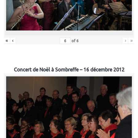
«
‹
›
»
of
6
Concert de Noël à Sombreffe – 16 décembre 2012