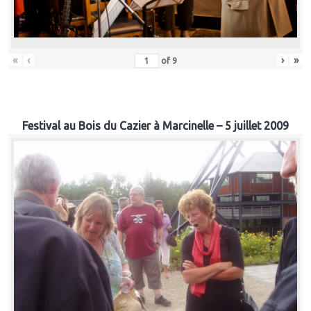
«
‹
›
»
of
9
Festival au Bois du Cazier à Marcinelle – 5 juillet 2009