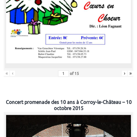
«
‹
›
»
of
15
Concert promenade des 10 ans à Corroy-le-Château – 10
octobre 2015