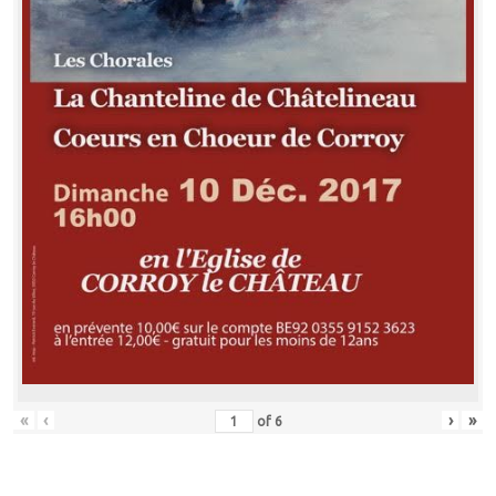
«
‹
›
»
of
6