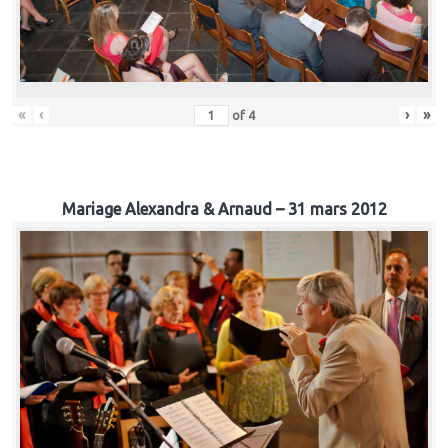
«
‹
›
»
of
4
Mariage Alexandra & Arnaud – 31 mars 2012