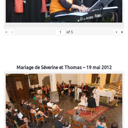
«
‹
›
»
of
5
Mariage de Séverine et Thomas – 19 mai 2012