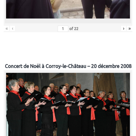
«
‹
›
»
of
22
Concert de Noël à Corroy-le-Château – 20 décembre 2008