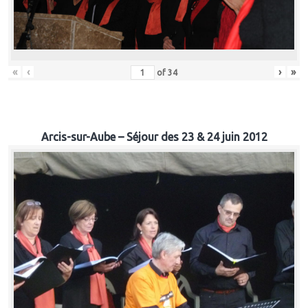
«
‹
›
»
of
34
Arcis-sur-Aube – Séjour des 23 & 24 juin 2012