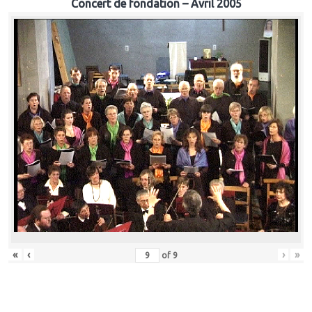
Concert de fondation – Avril 2005
«
‹
›
»
of
9