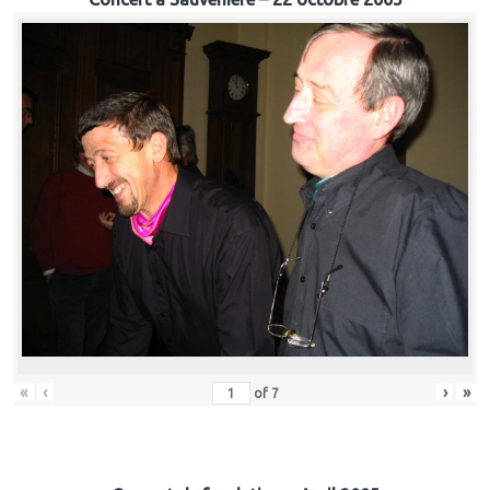
«
‹
›
»
of
7