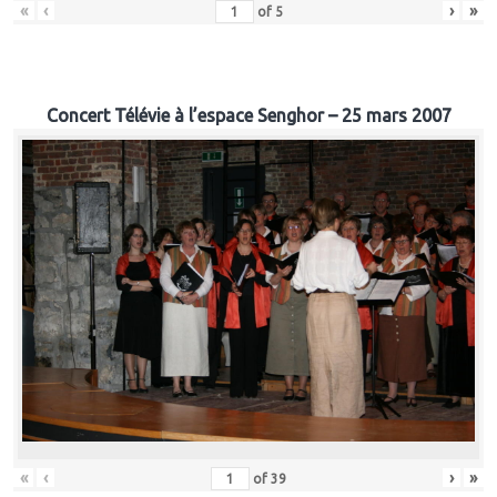
«
‹
›
»
of
5
Concert Télévie à l’espace Senghor – 25 mars 2007
«
‹
›
»
of
39