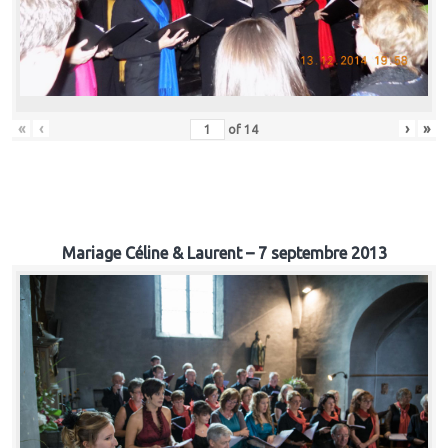
«
‹
›
»
of
14
Mariage Céline & Laurent – 7 septembre 2013