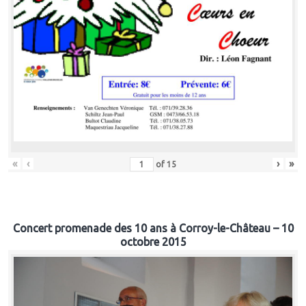
«
‹
›
»
of
15
Concert promenade des 10 ans à Corroy-le-Château – 10
octobre 2015