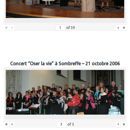
«
‹
›
»
of
39
Concert “Oser la vie” à Sombreffe – 21 octobre 2006
«
‹
›
»
of
5