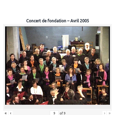
Concert de fondation – Avril 2005
«
‹
›
»
of
9