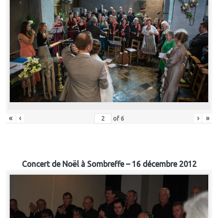
«
‹
›
»
of
6
Concert de Noël à Sombreffe – 16 décembre 2012