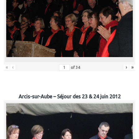
«
‹
›
»
of
34
Arcis-sur-Aube – Séjour des 23 & 24 juin 2012