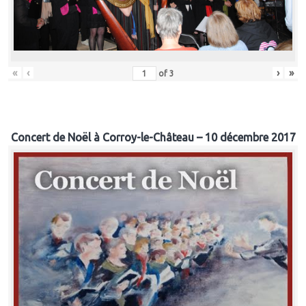
«
‹
›
»
of
3
Concert de Noël à Corroy-le-Château – 10 décembre 2017