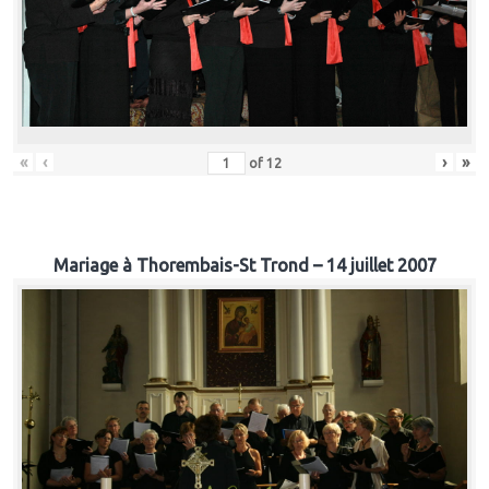
«
‹
›
»
of
12
Mariage à Thorembais-St Trond – 14 juillet 2007