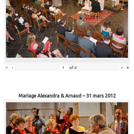
«
‹
›
»
of
4
Mariage Alexandra & Arnaud – 31 mars 2012