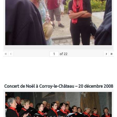
«
‹
›
»
of
22
Concert de Noël à Corroy-le-Château – 20 décembre 2008