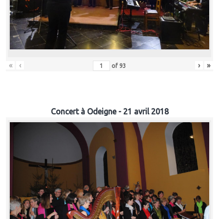
«
‹
›
»
of
93
Concert à Odeigne - 21 avril 2018