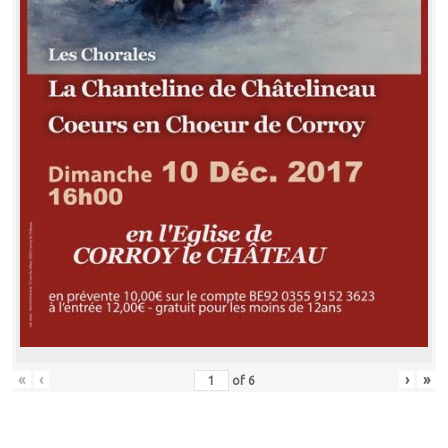
«
‹
›
»
of
6