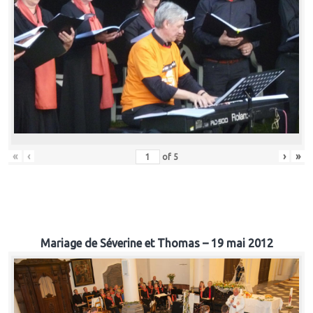
«
‹
›
»
of
5
Mariage de Séverine et Thomas – 19 mai 2012