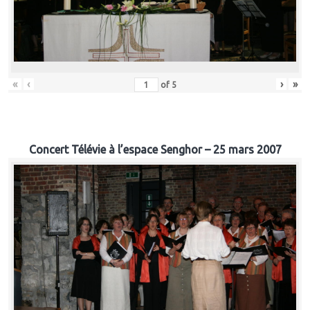
«
‹
›
»
of
5
Concert Télévie à l’espace Senghor – 25 mars 2007