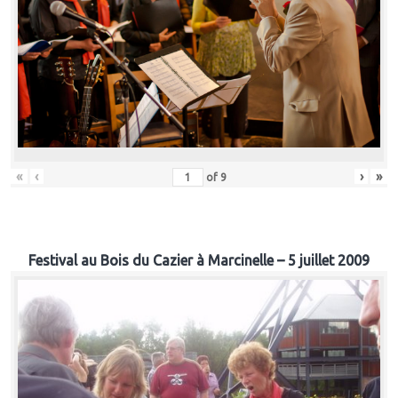
«
‹
›
»
of
9
Festival au Bois du Cazier à Marcinelle – 5 juillet 2009