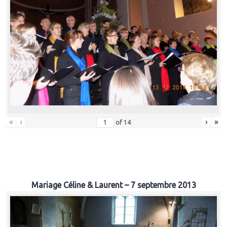
«
‹
›
»
of
14
Mariage Céline & Laurent – 7 septembre 2013