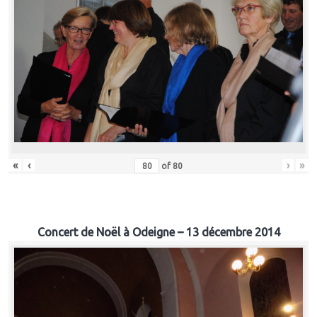
«
‹
›
»
of
80
Concert de Noël à Odeigne – 13 décembre 2014