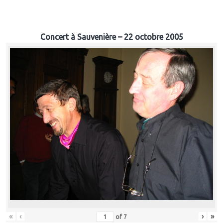
Concert à Sauvenière – 22 octobre 2005
«
‹
›
»
of
7