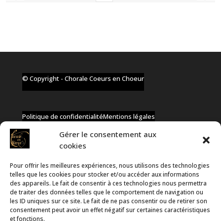
© Copyright - Chorale Coeurs en Choeur
Politique de confidentialité
Mentions légales
Gérer le consentement aux
cookies
Pour offrir les meilleures expériences, nous utilisons des technologies
✆ +32 477 91 58 46
telles que les cookies pour stocker et/ou accéder aux informations
✉ infos@coeurs-en-choeur.be
des appareils. Le fait de consentir à ces technologies nous permettra
de traiter des données telles que le comportement de navigation ou
les ID uniques sur ce site. Le fait de ne pas consentir ou de retirer son
consentement peut avoir un effet négatif sur certaines caractéristiques
Toute proposition de partenariat en développement sera
et fonctions.