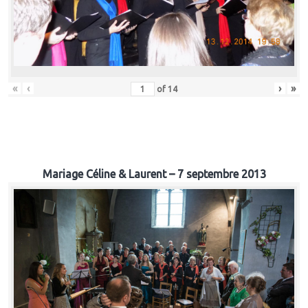
«
‹
›
»
of
14
Mariage Céline & Laurent – 7 septembre 2013