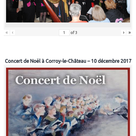
«
‹
›
»
of
3
Concert de Noël à Corroy-le-Château – 10 décembre 2017