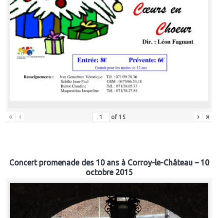
«
‹
›
»
of
15
Concert promenade des 10 ans à Corroy-le-Château – 10
octobre 2015