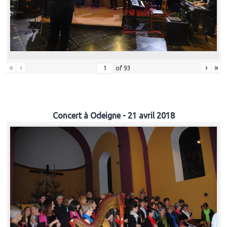
«
‹
›
»
of
93
Concert à Odeigne - 21 avril 2018