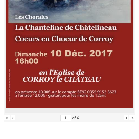
«
‹
›
»
of
6