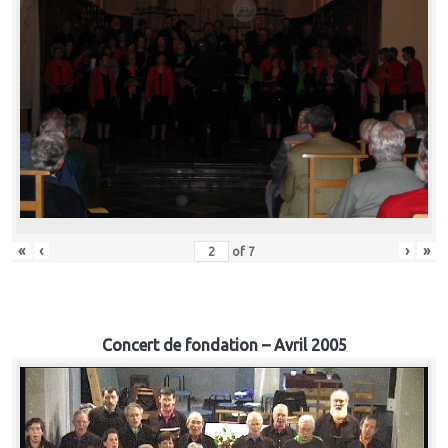
«
‹
›
»
of
7
Concert de fondation – Avril 2005