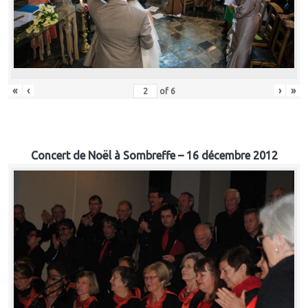
«
‹
›
»
of
6
Concert de Noël à Sombreffe – 16 décembre 2012