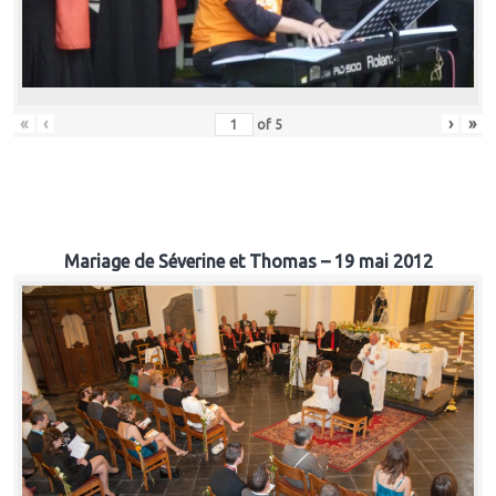
«
‹
›
»
of
5
Mariage de Séverine et Thomas – 19 mai 2012