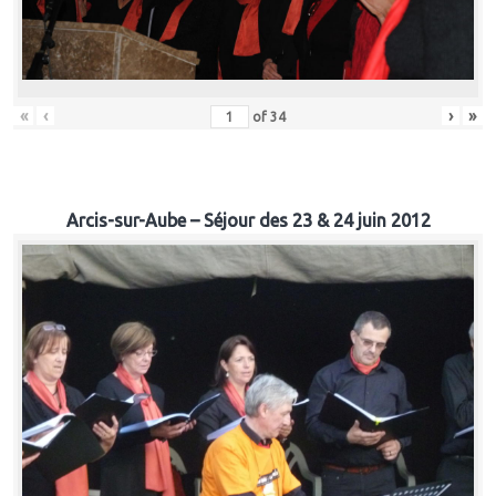
«
‹
›
»
of
34
Arcis-sur-Aube – Séjour des 23 & 24 juin 2012