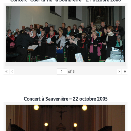
«
‹
›
»
of
5
Concert à Sauvenière – 22 octobre 2005