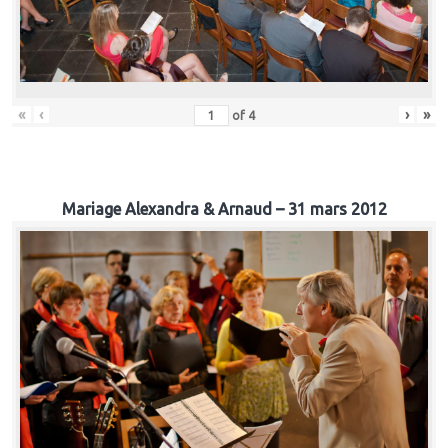
«
‹
›
»
of
4
Mariage Alexandra & Arnaud – 31 mars 2012