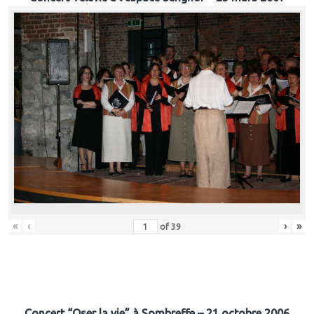
«
‹
›
»
of
39
Concert “Oser la vie” à Sombreffe – 21 octobre 2006