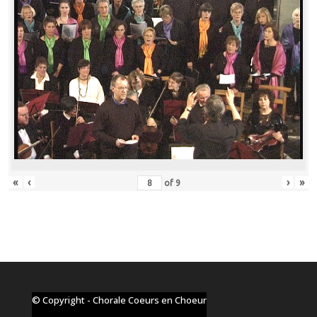
«
‹
›
»
of
9
© Copyright - Chorale Coeurs en Choeur