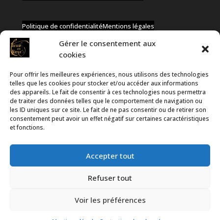
Politique de confidentialité
Mentions légales
Gérer le consentement aux
cookies
Pour offrir les meilleures expériences, nous utilisons des technologies
✆ +32 477 91 58 46
telles que les cookies pour stocker et/ou accéder aux informations
✉ infos@coeurs-en-choeur.be
des appareils. Le fait de consentir à ces technologies nous permettra
de traiter des données telles que le comportement de navigation ou
les ID uniques sur ce site. Le fait de ne pas consentir ou de retirer son
consentement peut avoir un effet négatif sur certaines caractéristiques
Toute proposition de partenariat en développement sera
et fonctions.
rejetée, qu'elle soit faite par téléphone ou par message !
Accepter tout
Refuser tout
Voir les préférences