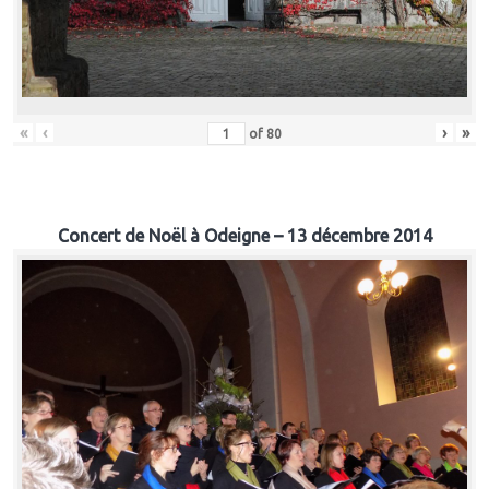
«
‹
›
»
of
80
Concert de Noël à Odeigne – 13 décembre 2014