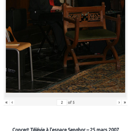
«
‹
›
»
of
5
Concert Télévie à l’espace Senghor – 25 mars 2007