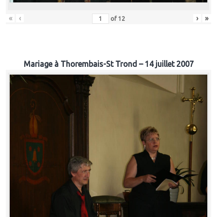
«
‹
›
»
of
12
Mariage à Thorembais-St Trond – 14 juillet 2007