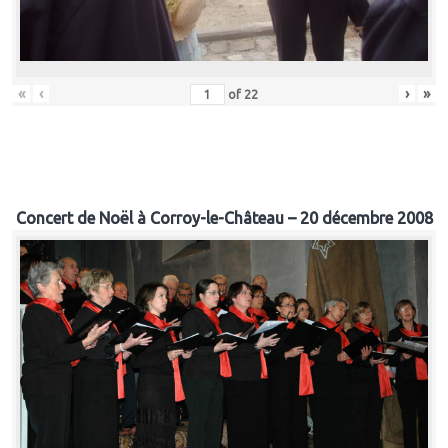
«
‹
›
»
of
22
Concert de Noël à Corroy-le-Château – 20 décembre 2008