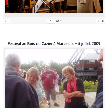
«
‹
›
»
of
9
Festival au Bois du Cazier à Marcinelle – 5 juillet 2009