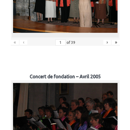
«
‹
›
»
of
39
Concert de fondation – Avril 2005