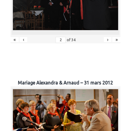
«
‹
›
»
of
34
Mariage Alexandra & Arnaud – 31 mars 2012