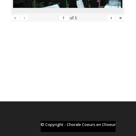
«
‹
›
»
of
5
© Copyright - Chorale Coeurs en Choeur