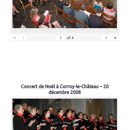
«
‹
›
»
of
4
Concert de Noël à Corroy-le-Château – 20
décembre 2008