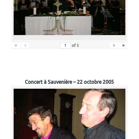
«
‹
›
»
of
5
Concert à Sauvenière – 22 octobre 2005