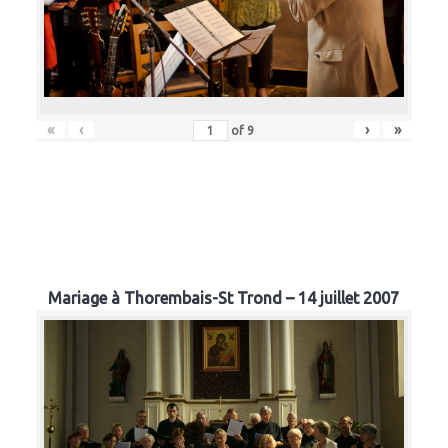
«
‹
›
»
of
9
Mariage à Thorembais-St Trond – 14 juillet 2007