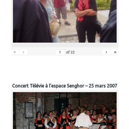
«
‹
›
»
of
22
Concert Télévie à l’espace Senghor – 25 mars 2007