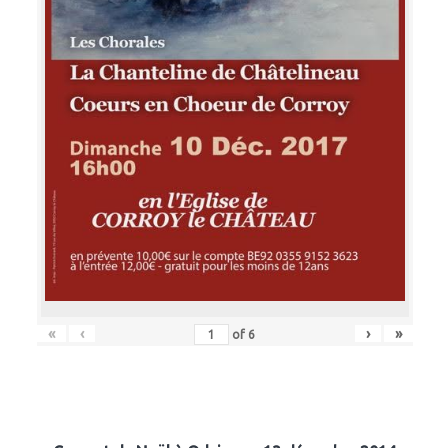
«
‹
›
»
of
6