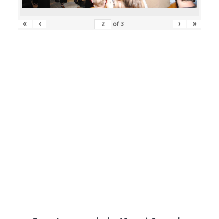
«
‹
›
»
of
3