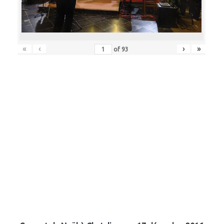
«
‹
›
»
of
93