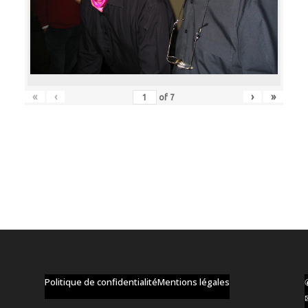
«
‹
›
»
of
7
Politique de confidentialité
Mentions légales