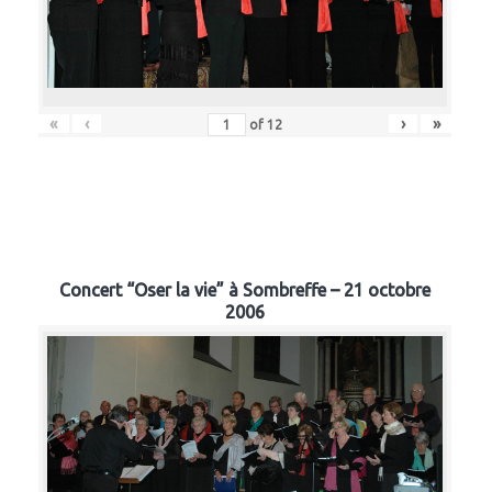
«
‹
›
»
of
12
Concert “Oser la vie” à Sombreffe – 21 octobre
2006