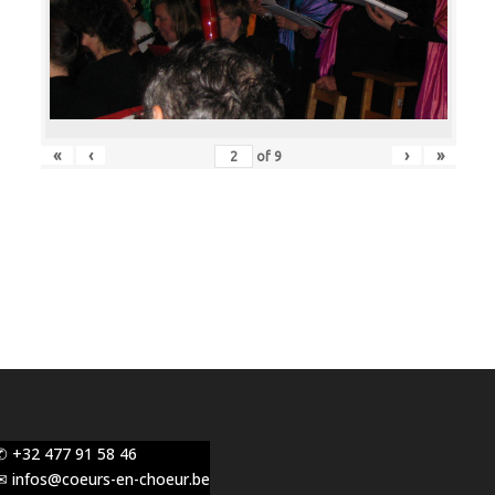
«
‹
›
»
of
9
✆ +32 477 91 58 46
✉ infos@coeurs-en-choeur.be