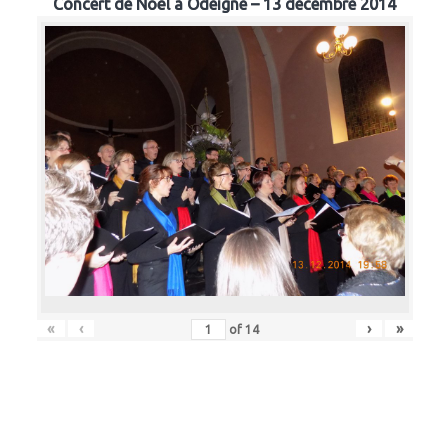
Concert de Noël à Odeigne – 13 décembre 2014
«
‹
›
»
of
14