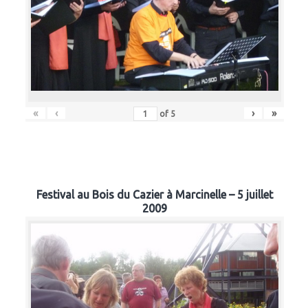
«
‹
›
»
of
5
Festival au Bois du Cazier à Marcinelle – 5 juillet
2009