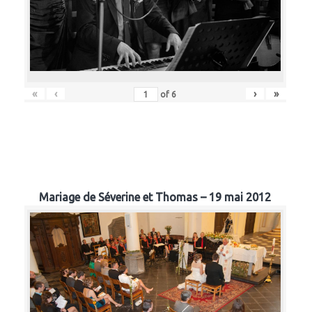
«
‹
›
»
of
6
Mariage de Séverine et Thomas – 19 mai 2012