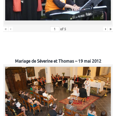
«
‹
›
»
of
5
Mariage de Séverine et Thomas – 19 mai 2012