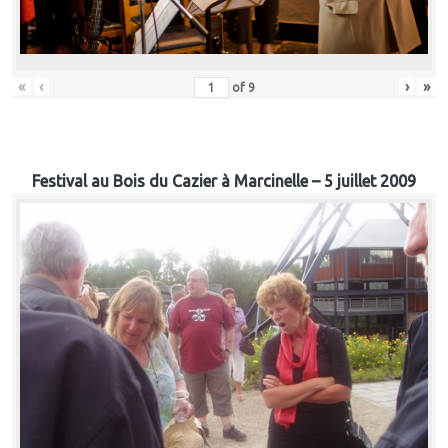
«
‹
›
»
of
9
Festival au Bois du Cazier à Marcinelle – 5 juillet 2009