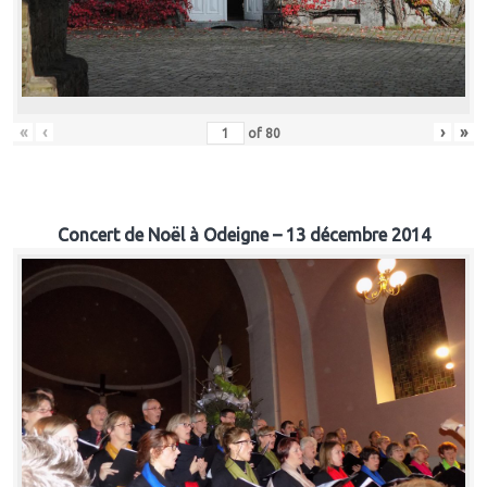
«
‹
›
»
of
80
Concert de Noël à Odeigne – 13 décembre 2014