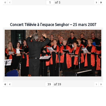
«
‹
›
»
of
5
Concert Télévie à l’espace Senghor – 25 mars 2007
«
‹
›
»
of
39