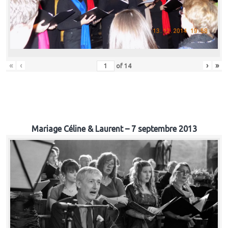
«
‹
›
»
of
14
Mariage Céline & Laurent – 7 septembre 2013