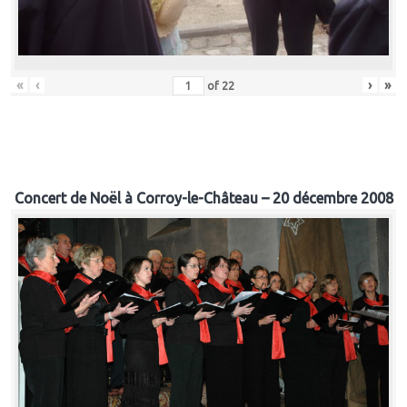
«
‹
›
»
of
22
Concert de Noël à Corroy-le-Château – 20 décembre 2008