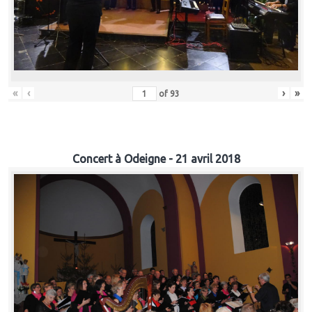
«
‹
›
»
of
93
Concert à Odeigne - 21 avril 2018