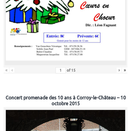
«
‹
›
»
of
15
Concert promenade des 10 ans à Corroy-le-Château – 10
octobre 2015