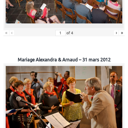
«
‹
›
»
of
4
Mariage Alexandra & Arnaud – 31 mars 2012