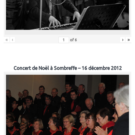
«
‹
›
»
of
6
Concert de Noël à Sombreffe – 16 décembre 2012