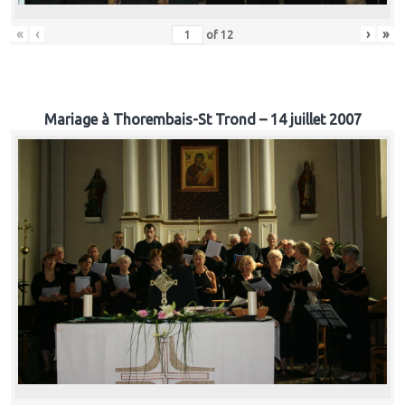
«
‹
›
»
of
12
Mariage à Thorembais-St Trond – 14 juillet 2007