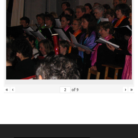
«
‹
›
»
of
9