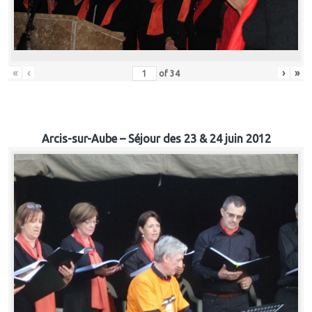
«
‹
›
»
of
34
Arcis-sur-Aube – Séjour des 23 & 24 juin 2012