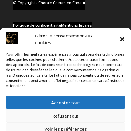
© Copyright - Chorale Coeurs en Choeur
Politique de confidentialité
Mentions légales
Gérer le consentement aux
cookies
Pour offrir les meilleures expériences, nous utilisons des technologies
✆ +32 477 91 58 46
telles que les cookies pour stocker et/ou accéder aux informations
✉ infos@coeurs-en-choeur.be
des appareils. Le fait de consentir à ces technologies nous permettra
de traiter des données telles que le comportement de navigation ou
les ID uniques sur ce site. Le fait de ne pas consentir ou de retirer son
consentement peut avoir un effet négatif sur certaines caractéristiques
Toute proposition de partenariat en développement sera
et fonctions.
rejetée, qu'elle soit faite par téléphone ou par message !
Accepter tout
Refuser tout
Voir les préférences