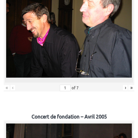
«
‹
›
»
of
7
Concert de fondation – Avril 2005