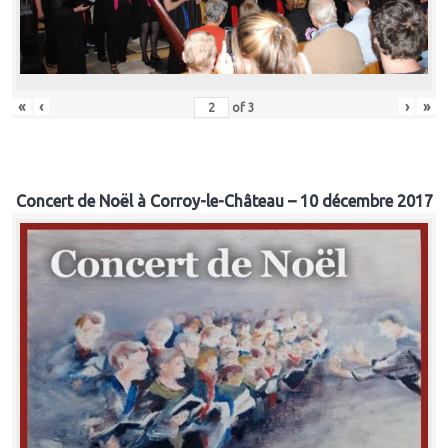
«
‹
›
»
of
3
Concert de Noël à Corroy-le-Château – 10 décembre 2017