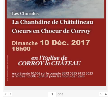
«
‹
›
»
of
6